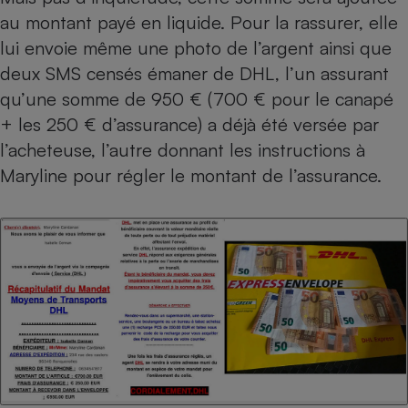
Téléphone mobile -
au montant payé en liquide. Pour la rassurer, elle
Smartphone
Plaque de cuisson à
lui envoie même une photo de l’argent ainsi que
induction
deux SMS censés émaner de DHL, l’un assurant
qu’une somme de 950 € (700 € pour le canapé
+ les 250 € d’assurance) a déjà été versée par
Climatiseur -
l’acheteuse, l’autre donnant les instructions à
Ventilateur
Maryline pour régler le montant de l’assurance.
Antivirus
Climatiseur -
Ventilateur