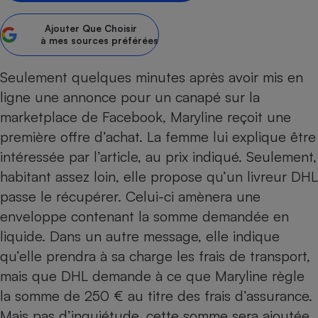
Petit électroménager - U
Ajouter
Que Choisir
Complément
à mes sources préférées
alimentaire
Mutuelle
Assurance emprunteur
Seulement quelques minutes après avoir mis en
ligne une annonce pour un canapé sur la
marketplace de Facebook, Maryline reçoit une
première offre d’achat. La femme lui explique être
Matelas
Champagne
bouteille
intéressée par l’article, au prix indiqué. Seulement,
Banque en 
habitant assez loin, elle propose qu’un livreur DHL
Téléviseur
passe le récupérer. Celui-ci amènera une
Antimoustique
Lave-linge
enveloppe contenant la somme demandée en
liquide. Dans un autre message, elle indique
qu’elle prendra à sa charge les frais de transport,
mais que DHL demande à ce que Maryline règle
Radiateur électrique
la somme de 250 € au titre des frais d’assurance.
Mais pas d’inquiétude, cette somme sera ajoutée