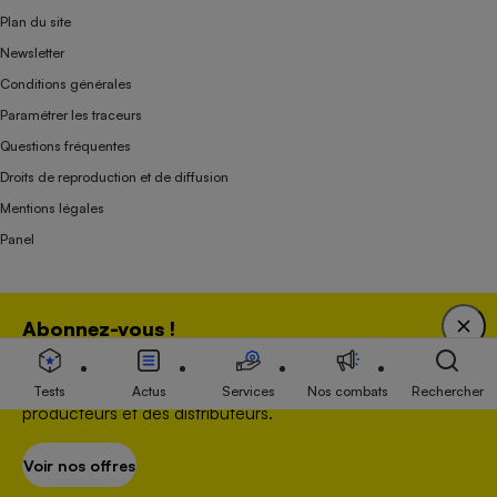
Plan du site
Newsletter
Conditions générales
Paramétrer les traceurs
Questions fréquentes
Droits de reproduction et de diffusion
Mentions légales
Panel
Association indépendante de l’État, des syndicats, des producteurs et des
Abonnez-vous !
distributeurs depuis 1951.
Bénéficiez d'une expertise unique tout en soutenant
une association 100 % indépendante de l'Etat, des
Tests
Actus
Services
Nos combats
Rechercher
producteurs et des distributeurs.
Voir nos offres
S’abonner