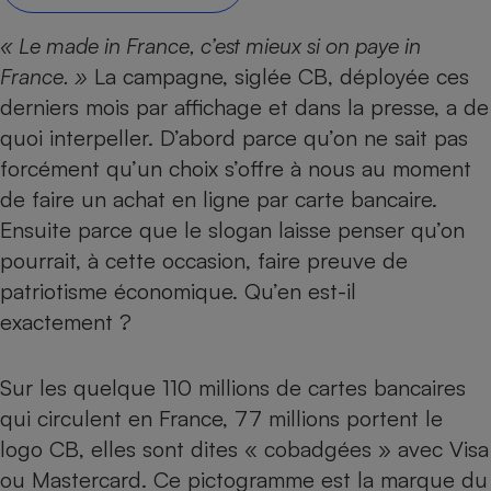
Petit électroménager - U
« Le made in France, c’est mieux si on paye in
Complément
alimentaire
France. »
La campagne, siglée CB, déployée ces
Mutuelle
Assurance emprunteur
derniers mois par affichage et dans la presse, a de
quoi interpeller. D’abord parce qu’on ne sait pas
forcément qu’un choix s’offre à nous au moment
de faire un achat en ligne par carte bancaire.
Matelas
Champagne
Ensuite parce que le slogan laisse penser qu’on
bouteille
Banque en 
pourrait, à cette occasion, faire preuve de
Téléviseur
patriotisme économique. Qu’en est-il
Antimoustique
exactement ?
Lave-linge
Sur les quelque 110 millions de cartes bancaires
qui circulent en France, 77 millions portent le
Radiateur électrique
logo CB, elles sont dites « cobadgées » avec Visa
ou Mastercard. Ce pictogramme est la marque du