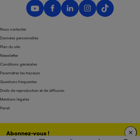
Nous contacter
Données personnelles
Plan du site
Newsletter
Conditions générales
Paramétrer les traceurs
Questions fréquentes
Droits de reproduction et de diffusion
Mentions légales
Panel
Association indépendante de l’État, des syndicats, des producteurs et des
Abonnez-vous !
distributeurs depuis 1951.