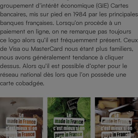
Téléphone mobile -
groupement d’intérêt économique (GIE) Cartes
Smartphone
bancaires, mis sur pied en 1984 par les principales
Plaque de cuisson à
induction
banques françaises. Lorsqu’on procède à un
paiement en ligne, on ne remarque pas toujours
ce logo alors qu’il est fréquemment présent. Ceux
Climatiseur -
de Visa ou MasterCard nous étant plus familiers,
Ventilateur
nous avons généralement tendance à cliquer
dessus. Alors qu’il est possible d’opter pour le
Antivirus
réseau national dès lors que l’on possède une
Climatiseur -
carte cobadgée.
Ventilateur