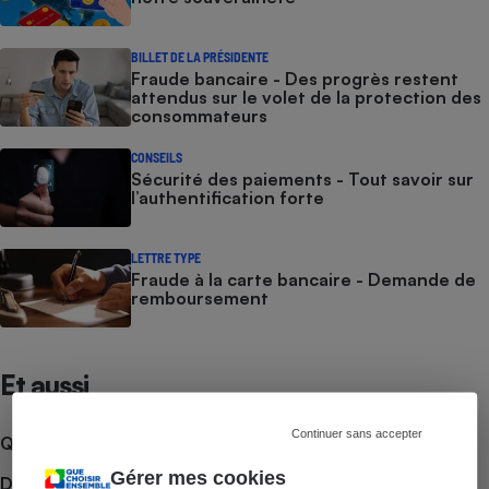
BILLET DE LA PRÉSIDENTE
Fraude bancaire - Des progrès restent
attendus sur le volet de la protection des
consommateurs
CONSEILS
Sécurité des paiements - Tout savoir sur
l’authentification forte
LETTRE TYPE
Fraude à la carte bancaire - Demande de
remboursement
Et aussi
Continuer sans accepter
Que faire en cas de litige ?
Gérer mes cookies
Découvrir le forum