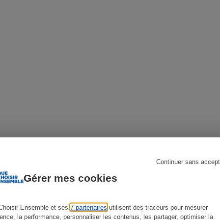
s
Réfrigérateur
Continuer sans accept
Gérer mes cookies
Choisir Ensemble et ses
7 partenaires
utilisent des traceurs pour mesurer
e dans un autre rayon que l’alimentaire.
ience, la performance, personnaliser les contenus, les partager, optimiser la