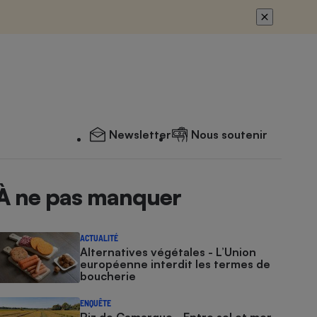
Newsletter
Nous soutenir
À ne pas manquer
ACTUALITÉ
Alternatives végétales - L’Union
européenne interdit les termes de
boucherie
ENQUÊTE