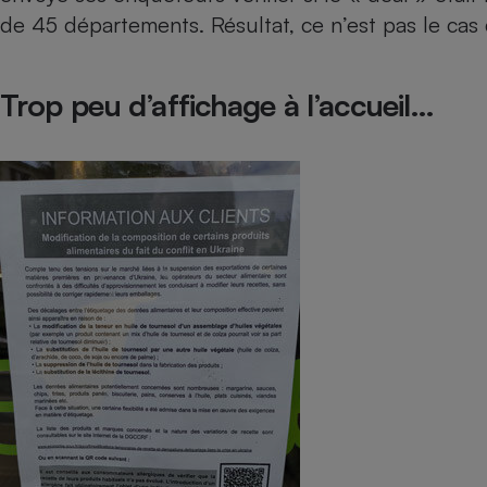
de 45 départements. Résultat, ce n’est pas le cas
Internet
Gros électroménager
Téléphonie
Trop peu d’affichage à l’accueil…
Petit électroménager 
Complément
alimentaire
Mutuelle
Assurance emprunteu
Matelas
Champa
boutei
Banque 
Téléviseur
Antimoustique
Lave-linge