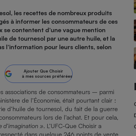
nesol, les recettes de nombreux produits
atif sèche-linge
atif smartphone
atif nettoyeur haute
ateur mutuelle
on
gagés à informer les consommateurs de ces
ux se contentent d’une vague mention
Réparation
le de tournesol par une autre huile, et la
Obsèques - Pompes
teur des devis d’opticiens
 l’information pour leurs clients, selon
funèbres
eur-congélateur
dio
 robot
nduction
son
ranulés
irante
e multifonction
électrique
Ajouter
Que Choisir
à mes sources préférées
Panneaux
r mobile
r portable
photovoltaïques
 Médicament
t les associations de consommateurs – parmi
 balai
istère de l’Économie, était pourtant clair :
omplémentaire santé
 traîneau
ctile
Circuits courts et
alimentation locale
e d’huile de tournesol, du fait de la guerre
Puériculture - Produit
 automatique
pour bébé
 consommateurs lors de l’achat
. Et pour cela,
Banque en ligne
seur
e d’imagination »
. L’UFC-Que Choisir a
vapeur
it respecté dans quelque 246 points de vente