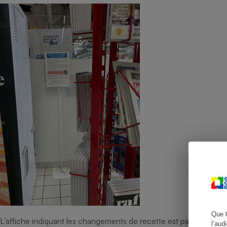
Cafetière à expresso
Robot ménager
Que 
L’affiche indiquant les changements de recette est parfois placé
l’aud