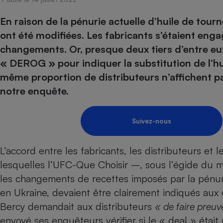
Energie
Nutrition
Assurance auto
-nous ?
En raison de la pénurie actuelle d’huile de tour
Produit alimentaire
Carburant
Compar
Compar
Compar
Compar
pressi
ont été modifiées. Les fabricants s’étaient en
Choisir son fioul
Assurance
Sécurité - Hygiène
Circulation routière
changements. Or, presque deux tiers d’entre e
Choisir son pellet
Banque - Crédit
Crédit immobilier
Contrôle technique - 
« DEROG » pour indiquer la substitution de l’hui
Comparateur assurance emprunteur
Epargne - Fiscalité
Maison de retraite
Compara
Pièce détachée
même proportion de distributeurs n’affichent pas
Energie Moins Chère Ensemble
Comparatif réfrigérat
Comparatif casque au
Comparatif tondeuse
Moto
notre enquête.
Comparatif plaque à i
Comparatif barre de 
Comparatif poêle à g
Supermarché - Drive
Comparatif hotte asp
Comparatif imprimant
Comparatif radiateur 
Suivez-nous
Électricité - Gaz
Hygiène - Beauté
Comparatif climatiseu
Comparatif ordinateu
Tous les comparateurs
Maladie - Médecine -
L’accord entre les fabricants, les distributeurs e
Comparatif aspirateur
Comparatif ultrabook
Aménagement
Toutes les cartes interactives
lesquelles l’UFC-Que Choisir –, sous l’égide du min
Système de santé - C
Comparatif aspirateur
Comparatif tablette ta
Supermarché - Drive
Bricolage - Jardinage
les changements de recettes imposés par la pénuri
Retraite
Comparatif cafetière
Chauffage
en Ukraine, devaient être
clairement indiqués aux
Speedtest - Testez le débit de votre
Mutuelle
Comparatif robot cui
Image et son
Produit d'entretien
connexion Internet
Bercy demandait aux distributeurs
« de faire preuv
Comparatif centrale 
Comparateur auto
envoyé ses enquêteurs vérifier si le « deal » éta
Informatique
Sécurité domestique