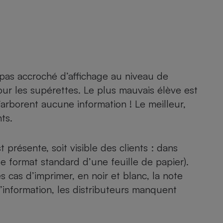
Électricité - Gaz
Appareil photo
numérique
Four encastrable
 pas accroché d’affichage au niveau de
ur les supérettes. Le plus mauvais élève est
rborent aucune information ! Le meilleur,
Lessive
ts.
 présente, soit visible des clients : dans
(le format standard d’une feuille de papier).
Aspirateur
 cas d’imprimer, en noir et blanc, la note
information, les distributeurs manquent