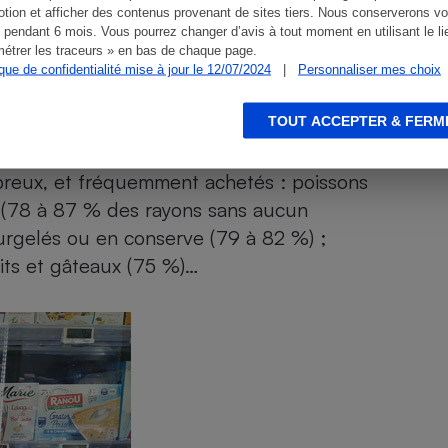
tion et afficher des contenus provenant de sites tiers. Nous conserverons vo
 pendant 6 mois. Vous pourrez changer d’avis à tout moment en utilisant le li
étrer les traceurs » en bas de chaque page.
concernés
ique de confidentialité mise à jour le 12/07/2024
|
Personnaliser mes choix
TOUT ACCEPTER & FERM
elles signalées directement dans les rayons
élas, encore moins : 81 % n’en font aucune
breux, et fréquemment achetés : poissons
s (78 à 87 % des rayons sans aucun
, surgelés ou en conserve (79 à 82 %) ;
uits et gâteaux (75 %)…