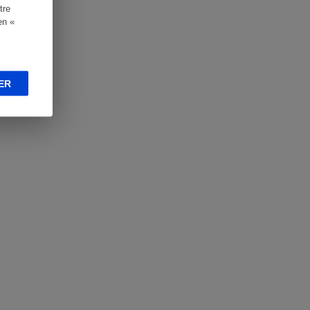
tre
en «
ER