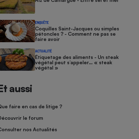
Riz de Camargue - Entre sel et mer
ENQUÊTE
Coquilles Saint-Jacques ou simples
pétoncles ? - Comment ne pas se
faire avoir
ACTUALITÉ
Étiquetage des aliments - Un steak
végétal peut s’appeler… « steak
végétal »
Et aussi
Que faire en cas de litige ?
Découvrir le forum
Consulter nos Actualités