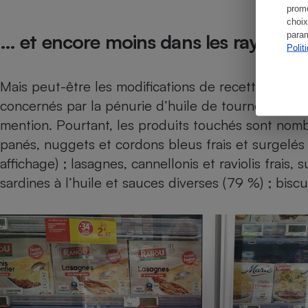
promo
choix
param
… et encore moins dans les rayons 
Polit
Mais peut-être les modifications de recettes sont-
concernés par la pénurie d’huile de tournesol ? H
mention. Pourtant, les produits touchés sont nom
panés, nuggets et cordons bleus frais et surgelé
affichage) ; lasagnes, cannellonis et raviolis frais
sardines à l’huile et sauces diverses (79 %) ; bisc