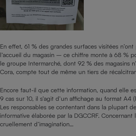
Radiateur électrique
Téléphone mobile -
Smartphone
Plaque de cuisson à
induction
En effet, 61 % des grandes surfaces visitées n’ont
l’accueil du magasin – ce chiffre monte à 68 % po
le groupe Intermarché, dont 92 % des magasins n’a
Climatiseur -
Ventilateur
Cora, compte tout de même un tiers de récalcitran
Antivirus
Encore faut-il que cette information, quand elle est
9 cas sur 10, il s’agit d’un affichage au format A4 
Climatiseur -
Ventilateur
Les responsables se contentant dans la plupart des
informative élaborée par la DGCCRF. Concernant l’
cruellement d’imagination…