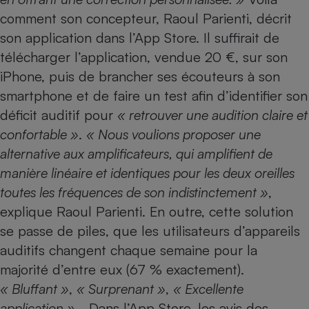
comment son concepteur, Raoul Parienti, décrit
Cafetière à expressos
son application dans l’App Store. Il suffirait de
télécharger l’application, vendue 20 €, sur son
iPhone
, puis de brancher ses
écouteurs
à son
smartphone et de faire un test afin d’identifier son
déficit auditif pour
« retrouver une audition claire et
confortable »
.
« Nous voulions proposer une
alternative aux amplificateurs, qui amplifient de
Robot ménager
manière linéaire et identiques pour les deux oreilles
toutes les fréquences de son indistinctement »
,
explique Raoul Parienti. En outre, cette solution
se passe de piles, que les utilisateurs d’appareils
auditifs changent chaque semaine pour la
majorité d’entre eux (
67 % exactement
).
« Bluffant »
,
« Surprenant »
,
« Excellente
application »
… Dans l’App Store, les avis des