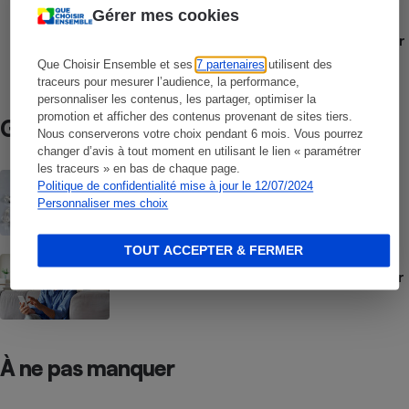
Gérer mes cookies
COMPARATIF
Téléphones mobiles et smartphones pour
seniors
Que Choisir Ensemble et ses
7 partenaires
utilisent des
traceurs pour mesurer l’audience, la performance,
personnaliser les contenus, les partager, optimiser la
promotion et afficher des contenus provenant de sites tiers.
Guide d’achat
Nous conserverons votre choix pendant 6 mois. Vous pourrez
changer d’avis à tout moment en utilisant le lien « paramétrer
les traceurs » en bas de chaque page.
Prothèses auditives - Bien choisir ses
Politique de confidentialité mise à jour le 12/07/2024
audioprothèses
Personnaliser mes choix
TOUT ACCEPTER & FERMER
Téléphones mobiles pour seniors - Moins
de fonctionnalités et plus simple à utiliser
À ne pas manquer