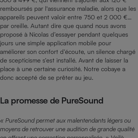
Téléphone mobile -
remboursés par l'assurance maladie, alors que les
Smartphone
Plaque de cuisson à
appareils peuvent valoir entre 750 et 2 000 €…
induction
par oreille. Autant dire que quand nous avons
proposé à Nicolas d’essayer pendant quelques
jours une simple application mobile pour
Climatiseur -
Ventilateur
améliorer son confort d’écoute, un silence chargé
de scepticisme s’est installé. Avant de laisser la
place à une certaine curiosité. Notre cobaye a
Antivirus
donc accepté de se prêter au jeu.
Climatiseur -
Ventilateur
La promesse de PureSound
« PureSound permet aux malentendants légers ou
moyens de retrouver une audition de grande qualité
en offrant une correction personnalisée. »
Voilà