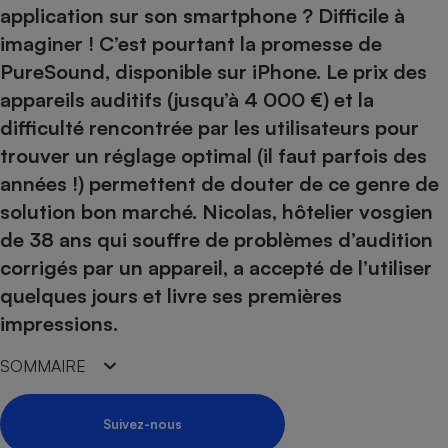
pression
Choisir son fioul
Assurance
application sur son smartphone ? Difficile à
Sécurité - Hygiène
Circulation routière
imaginer ! C’est pourtant la promesse de
Choisir son pellet
Crédit immobilier
Banque - Crédit
Contrôle technique - Rép
PureSound, disponible sur iPhone. Le prix des
Comparateur assurance emprunteur
Maison de retraite
Epargne - Fiscalité
Comparateu
Pièce détachée
appareils auditifs (jusqu’à 4 000 €) et la
Energie Moins Chère Ensemble
Comparatif réfrigérateur
Comparatif casque audio
Comparatif tondeuse ro
Moto
difficulté rencontrée par les utilisateurs pour
Comparatif plaque à indu
Comparatif barre de son
Comparatif poêle à gran
Supermarché - Drive
trouver un réglage optimal (il faut parfois des
Comparatif hotte aspira
Comparatif imprimante m
Comparatif radiateur éle
années !) permettent de douter de ce genre de
Électricité - Gaz
Hygiène - Beauté
Comparatif climatiseur m
Comparatif ordinateur p
solution bon marché. Nicolas, hôtelier vosgien
Tous les comparateurs
de 38 ans qui souffre de problèmes d’audition
Maladie - Médecine - Mé
Comparatif aspirateur bal
Comparatif ultrabook
Aménagement
Toutes les cartes interactives
corrigés par un appareil, a accepté de l’utiliser
Système de santé - Com
Comparatif aspirateur tr
Comparatif tablette tacti
Supermarché - Drive
Bricolage - Jardinage
quelques jours et livre ses premières
Retraite
Comparatif cafetière au
Chauffage
impressions.
Speedtest - Testez le débit de votre
Mutuelle
Comparatif robot cuiseu
Image et son
Produit d'entretien
connexion Internet
SOMMAIRE
Comparatif centrale vap
Comparateur auto
Informatique
Sécurité domestique
Internet
Suivez-nous
Gros électroménager
Téléphonie