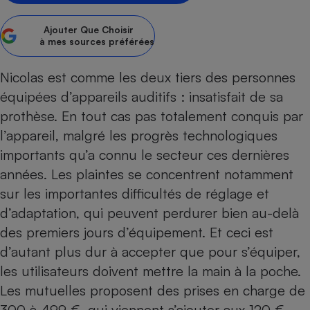
Petit électroménager - U
Ajouter
Que Choisir
Complément
à mes sources préférées
alimentaire
Mutuelle
Assurance emprunteur
Nicolas est comme les
deux tiers des personnes
équipées d’appareils auditifs
: insatisfait de sa
prothèse. En tout cas pas totalement conquis par
Matelas
l’appareil, malgré les progrès technologiques
Champagne
bouteille
importants qu’a connu le secteur ces dernières
Banque en 
années. Les plaintes se concentrent notamment
Téléviseur
sur les importantes difficultés de réglage et
Antimoustique
Lave-linge
d’adaptation, qui peuvent perdurer bien au-delà
des premiers jours d’équipement. Et ceci est
d’autant plus dur à accepter que pour s’équiper,
les utilisateurs doivent mettre la main à la poche.
Radiateur électrique
Les
mutuelles
proposent des prises en charge de
300 à 499 €, qui viennent s’ajouter aux 120 €