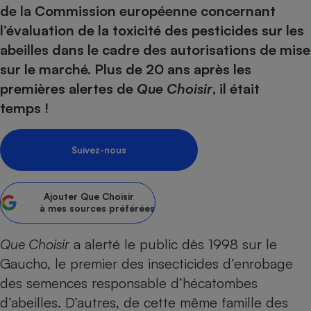
pression
Choisir son fioul
Assurance
de la Commission européenne concernant
Sécurité - Hygiène
Circulation routière
l’évaluation de la toxicité des pesticides sur les
Choisir son pellet
Crédit immobilier
Banque - Crédit
Contrôle technique - Rép
abeilles dans le cadre des autorisations de mise
Comparateur assurance emprunteur
Maison de retraite
Epargne - Fiscalité
Comparateu
Pièce détachée
sur le marché. Plus de 20 ans après les
Energie Moins Chère Ensemble
Comparatif réfrigérateur
Comparatif casque audio
Comparatif tondeuse ro
Moto
premières alertes de
Que Choisir
, il était
Comparatif plaque à indu
Comparatif barre de son
Comparatif poêle à gran
Supermarché - Drive
temps !
Comparatif hotte aspira
Comparatif imprimante m
Comparatif radiateur éle
Électricité - Gaz
Hygiène - Beauté
Comparatif climatiseur m
Comparatif ordinateur p
Suivez-nous
Tous les comparateurs
Maladie - Médecine - Mé
Comparatif aspirateur bal
Comparatif ultrabook
Aménagement
Toutes les cartes interactives
Système de santé - Com
Comparatif aspirateur tr
Comparatif tablette tacti
Supermarché - Drive
Bricolage - Jardinage
Ajouter
Que Choisir
Retraite
à mes sources préférées
Comparatif cafetière au
Chauffage
Speedtest - Testez le débit de votre
Mutuelle
Comparatif robot cuiseu
Image et son
Produit d'entretien
Que Choisir
a alerté le public dès 1998 sur le
connexion Internet
Comparatif centrale vap
Comparateur auto
Gaucho, le premier des insecticides d’enrobage
Informatique
Sécurité domestique
des semences responsable d’hécatombes
Internet
d’abeilles. D’autres, de cette même famille des
Gros électroménager
Téléphonie