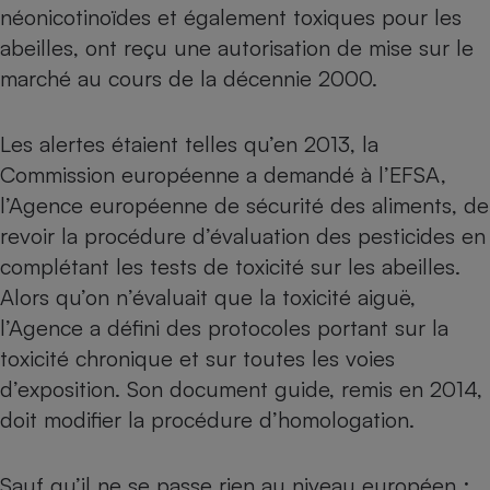
néonicotinoïdes et également toxiques pour les
Petit électroménager - U
abeilles, ont reçu une autorisation de mise sur le
Complément
alimentaire
marché au cours de la décennie 2000.
Mutuelle
Assurance emprunteur
Les alertes étaient telles qu’en 2013, la
Commission européenne a demandé à l’EFSA,
l’Agence européenne de sécurité des aliments, de
Matelas
Champagne
revoir la procédure d’évaluation des pesticides en
bouteille
Banque en 
complétant les tests de toxicité sur les abeilles.
Téléviseur
Alors qu’on n’évaluait que la toxicité aiguë,
Antimoustique
Lave-linge
l’Agence a défini des protocoles portant sur la
toxicité chronique et sur toutes les voies
d’exposition. Son document guide, remis en 2014,
doit modifier la procédure d’homologation.
Radiateur électrique
Sauf qu’il ne se passe rien au niveau européen :