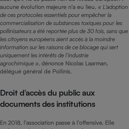
Téléphone mobile -
aucune évolution majeure n’a eu lieu.
« L’adoption
Smartphone
Plaque de cuisson à
de ces protocoles essentiels pour empêcher la
induction
commercialisation de substances toxiques pour les
pollinisateurs a été reportée plus de 30 fois, sans que
les citoyens européens aient accès à la moindre
Climatiseur -
information sur les raisons de ce blocage qui sert
Ventilateur
uniquement les intérêts de l’industrie
agrochimique »,
dénonce Nicolas Laarman,
Antivirus
délégué général de Pollinis.
Climatiseur -
Ventilateur
Droit d’accès du public aux
documents des institutions
En 2018, l’association passe à l’offensive. Elle