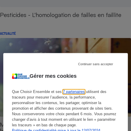
Pesticides - L'homologation de failles en faillite
ACTUALITÉ
Continuer sans accepter
Gérer mes cookies
Que Choisir Ensemble et ses
7 partenaires
utilisent des
traceurs pour mesurer l’audience, la performance,
personnaliser les contenus, les partager, optimiser la
promotion et afficher des contenus provenant de sites tiers.
Nous conserverons votre choix pendant 6 mois. Vous pourrez
changer d’avis à tout moment en utilisant le lien « paramétrer
Mortalité des abeilles - L’agriculture intensive sur
les traceurs » en bas de chaque page.
la sellette
Politique de confidentialité mise à jour le 12/07/2024