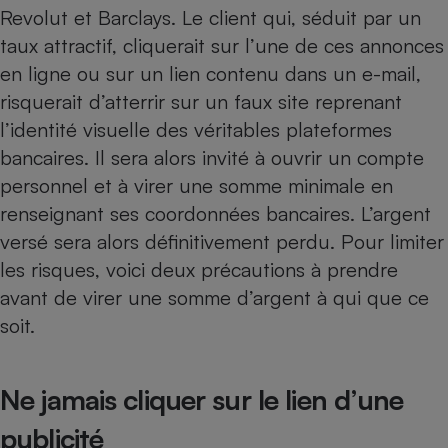
Téléphone mobile -
Revolut et Barclays. Le client qui, séduit par un
Smartphone
taux attractif, cliquerait sur l’une de ces annonces
Plaque de cuisson à
induction
en ligne ou sur un lien contenu dans un e-mail,
risquerait d’atterrir sur un faux site reprenant
l’identité visuelle des véritables plateformes
Climatiseur -
bancaires. Il sera alors invité à ouvrir un compte
Ventilateur
personnel et à virer une somme minimale en
renseignant ses coordonnées bancaires. L’argent
Antivirus
versé sera alors définitivement perdu. Pour limiter
Climatiseur -
les risques, voici deux précautions à prendre
Ventilateur
avant de virer une somme d’argent à qui que ce
soit.
Ne jamais cliquer sur le lien d’une
publicité