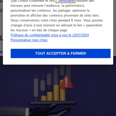
Découvrir le forum
Que Choisir Ensemble et ses
7 partenaires
utilisent des
traceurs pour mesurer l’audience, la performance,
Consulter nos Actualités
personnaliser les contenus, les partager, optimiser la
promotion et afficher des contenus provenant de sites tiers.
Nous conserverons votre choix pendant 6 mois. Vous pourrez
changer d’avis à tout moment en utilisant le lien « paramétrer
les traceurs » en bas de chaque page.
Politique de confidentialité mise à jour le 12/07/2024
Lire aussi
Personnaliser mes choix
ACTUALITÉ
TOUT ACCEPTER & FERMER