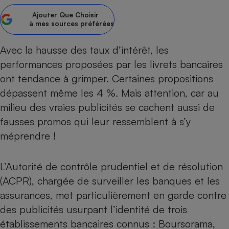
Ajouter
Que Choisir
Petit électroménager - U
Complément
à mes sources préférées
alimentaire
Mutuelle
Assurance emprunteur
Avec la hausse des taux d’intérêt, les
performances proposées par les livrets bancaires
ont tendance à grimper. Certaines propositions
dépassent même les 4 %. Mais attention, car au
Matelas
Champagne
milieu des vraies publicités se cachent aussi de
bouteille
Banque en 
fausses promos qui leur ressemblent à s’y
Téléviseur
méprendre !
Antimoustique
Lave-linge
L’Autorité de contrôle prudentiel et de résolution
(ACPR), chargée de surveiller les banques et les
assurances, met particulièrement en garde contre
Radiateur électrique
des publicités usurpant l’identité de trois
établissements bancaires connus : Boursorama,