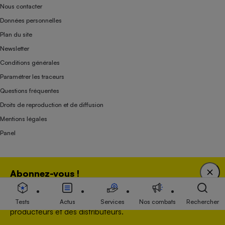
Nous contacter
Données personnelles
Plan du site
Newsletter
Conditions générales
Paramétrer les traceurs
Questions fréquentes
Droits de reproduction et de diffusion
Mentions légales
Panel
Association indépendante de l’État, des syndicats, des producteurs et des
Abonnez-vous !
distributeurs depuis 1951.
Bénéficiez d'une expertise unique tout en soutenant
une association 100 % indépendante de l'Etat, des
Tests
Actus
Services
Nos combats
Rechercher
producteurs et des distributeurs.