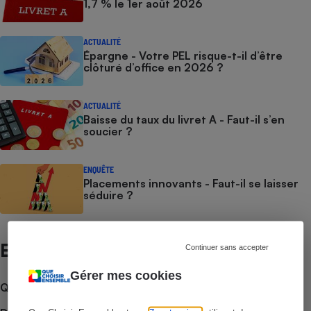
1,7 % le 1er août 2026
ACTUALITÉ
Épargne - Votre PEL risque-t-il d’être
clôturé d’office en 2026 ?
ACTUALITÉ
Baisse du taux du livret A - Faut-il s’en
soucier ?
ENQUÊTE
Placements innovants - Faut-il se laisser
séduire ?
Et aussi
Continuer sans accepter
Gérer mes cookies
Que faire en cas de litige ?