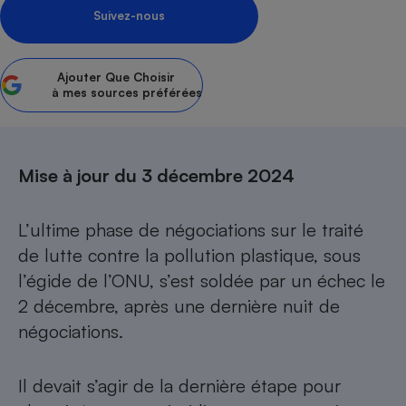
Suivez-nous
Petit électroménager - U
Complément
alimentaire
Mutuelle
Ajouter
Que Choisir
Assurance emprunteur
à mes sources préférées
Mise à jour du 3 décembre 2024
Matelas
Champagne
bouteille
Banque en 
L’ultime phase de négociations sur le traité
Téléviseur
de lutte contre la pollution plastique, sous
Antimoustique
Lave-linge
l’égide de l’ONU, s’est soldée par un échec le
2 décembre, après une dernière nuit de
négociations.
Radiateur électrique
Il devait s’agir de la dernière étape pour