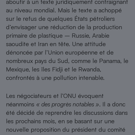
aboutir à un texte juridiquement contraignant
Téléphone mobile -
Smartphone
au niveau mondial. Mais le texte a achoppé
Plaque de cuisson à
sur le refus de quelques États pétroliers
induction
d’envisager une réduction de la production
primaire de plastique – Russie, Arabie
saoudite et Iran en tête. Une attitude
Climatiseur -
Ventilateur
dénoncée par l’Union européenne et de
nombreux pays du Sud, comme le Panama, le
Mexique, les îles Fidji et le Rwanda,
Antivirus
confrontés à une pollution intenable.
Climatiseur -
Ventilateur
Les négociateurs et l’ONU évoquent
néanmoins
« des progrès notables »
. Il a donc
été décidé de reprendre les discussions dans
les prochains mois, en se basant sur une
nouvelle proposition du président du comité