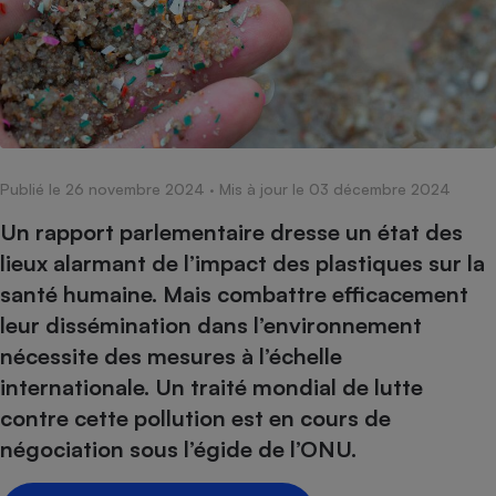
pression
Choisir son fioul
Assurance
Sécurité - Hygiène
Circulation routière
Choisir son pellet
Crédit immobilier
Banque - Crédit
Contrôle technique - Rép
Comparateur assurance emprunteur
Maison de retraite
Epargne - Fiscalité
Comparateu
Pièce détachée
Energie Moins Chère Ensemble
Comparatif réfrigérateur
Comparatif casque audio
Comparatif tondeuse ro
Moto
Comparatif plaque à indu
Comparatif barre de son
Comparatif poêle à gran
Supermarché - Drive
Publié le 26 novembre 2024
· Mis à jour le 03 décembre 2024
Comparatif hotte aspira
Comparatif imprimante m
Comparatif radiateur éle
Électricité - Gaz
Hygiène - Beauté
Un rapport parlementaire dresse un état des
Comparatif climatiseur m
Comparatif ordinateur p
Tous les comparateurs
lieux alarmant de l’impact des plastiques sur la
Maladie - Médecine - Mé
Comparatif aspirateur bal
Comparatif ultrabook
Aménagement
santé humaine. Mais combattre efficacement
Toutes les cartes interactives
Système de santé - Com
Comparatif aspirateur tr
Comparatif tablette tacti
Supermarché - Drive
Bricolage - Jardinage
leur dissémination dans l’environnement
Retraite
Comparatif cafetière au
Chauffage
nécessite des mesures à l’échelle
Speedtest - Testez le débit de votre
Mutuelle
Comparatif robot cuiseu
internationale. Un traité mondial de lutte
Image et son
Produit d'entretien
connexion Internet
Comparatif centrale vap
Comparateur auto
contre cette pollution est en cours de
Informatique
Sécurité domestique
négociation sous l’égide de l’ONU.
Internet
Gros électroménager
Téléphonie