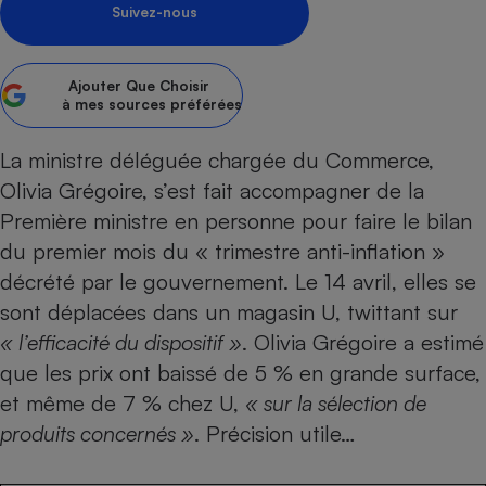
Suivez-nous
Petit électroménager - U
Complément
alimentaire
Ajouter
Que Choisir
Mutuelle
Assurance emprunteur
à mes sources préférées
La ministre déléguée chargée du Commerce,
Olivia Grégoire, s’est fait accompagner de la
Matelas
Champagne
Première ministre en personne pour faire le bilan
bouteille
du premier mois du «
trimestre anti-inflation
»
Banque en 
décrété par le gouvernement. Le 14 avril, elles se
Téléviseur
Antimoustique
sont déplacées dans un magasin U, twittant sur
Lave-linge
« l’efficacité du dispositif »
. Olivia Grégoire a estimé
que les prix ont baissé de 5 % en grande surface,
et même de 7 % chez U,
« sur la sélection de
Radiateur électrique
produits concernés »
. Précision utile…