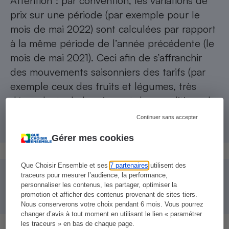
Attention : par convention, les variations de
prix sur une période (par exemple pour le
mois de mai 2022) sont calculées par rapport
à la même période de l’année précédente (le
mois de mai 2021). Ceci afin de s’affranchir
des mouvements saisonniers des tarifs (par
exemple ceux des fruits et légumes, très
dépendants de la saison et des conditions de
récolte).
Continuer sans accepter
Gérer mes cookies
Que Choisir Ensemble et ses
7 partenaires
utilisent des
traceurs pour mesurer l’audience, la performance,
→
Comparateur gratuit des supermarchés
personnaliser les contenus, les partager, optimiser la
promotion et afficher des contenus provenant de sites tiers.
Nous conserverons votre choix pendant 6 mois. Vous pourrez
changer d’avis à tout moment en utilisant le lien « paramétrer
les traceurs » en bas de chaque page.