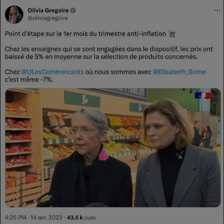
Téléphone mobile -
Smartphone
Plaque de cuisson à
induction
Climatiseur -
Ventilateur
Antivirus
Climatiseur -
Ventilateur