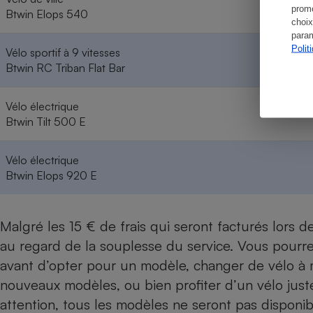
promo
Btwin Elops 540
choix
param
Polit
Vélo sportif à 9 vitesses
Btwin RC Triban Flat Bar
Vélo électrique
Btwin Tilt 500 E
Vélo électrique
Btwin Elops 920 E
Malgré les 15 € de frais qui seront facturés lors de
au regard de la souplesse du service. Vous pourre
avant d’opter pour un modèle, changer de vélo à
nouveaux modèles, ou bien profiter d’un vélo juste
attention, tous les modèles ne seront pas disponible