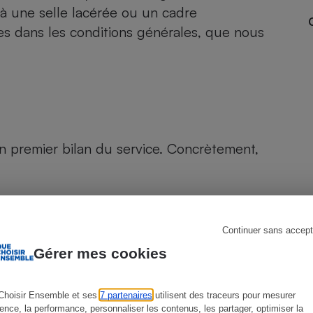
 à une selle lacérée ou un cadre
s dans les conditions générales, que nous
s
Réfrigérateur
n premier bilan du service. Concrètement,
Tarifs
Continuer sans accept
Gérer mes cookies
velés !)
15 €/mois
Choisir Ensemble et ses
7 partenaires
utilisent des traceurs pour mesurer
ience, la performance, personnaliser les contenus, les partager, optimiser la