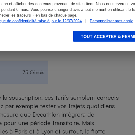
20 €/mois
tion et afficher des contenus provenant de sites tiers. Nous conserverons vo
 pendant 6 mois. Vous pourrez changer d’avis à tout moment en utilisant le li
étrer les traceurs » en bas de chaque page.
ique de confidentialité mise à jour le 12/07/2024
|
Personnaliser mes choix
35 €/mois
TOUT ACCEPTER & FERM
55 €/mois
75 €/mois
 la souscription, ces tarifs semblent corrects
z par exemple tester vos trajets quotidiens
 mesure que Decathlon intègrera de
 pour une période transitoire. Mais
s à Paris et à Lyon et surtout, la flotte