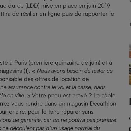
Électricité - Gaz
gue durée (LDD) mise en place en juin 2019
ffira de résilier en ligne puis de rapporter le
Appareil photo
numérique
Four encastrable
Lessive
sté à Paris (première quinzaine de juin) et à
agasins (1).
«
Nous avons besoin de tester ce
sponsable des offres de location de
 une assurance contre le vol et la casse, dans
lo en ville. »
Votre pneu est crevé ? Le câble
Aspirateur
ourrez vous rendre dans un magasin Decathlon
artenaire, pour le faire réparer sans
usions de garantie, car on ne pourra pas prendre
es ne découlent pas d’un usage normal du