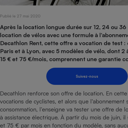
Internet
Publié le 27 mai 2020
Gros électroménager
Téléphonie
Petit électroménager 
Après la location longue durée sur 12, 24 ou 36
Complément
location de vélos avec une formule à l’abonne
alimentaire
Mutuelle
Decathlon Rent, cette offre a vocation de test :
Assurance emprunteu
Paris et à Lyon, avec 5 modèles de vélo, dont 2 à
15 € et 75 €/mois, comprennent une garantie cont
Matelas
Champa
Suivez-nous
boutei
Banque 
Téléviseur
Decathlon renforce son offre de location. En cette
Antimoustique
Lave-linge
vocations de cyclistes, et alors que l’abonnement 
consommation, l’enseigne va tester une offre de 
à assistance électrique
. À partir du mois de juin, i
et 75 € par mois en fonction du modèle, sans au