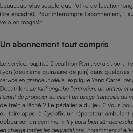
Radiateur électrique
beaucoup plus souple que l’offre de location lon
(lire encadré). Pour interrompre l’abonnement, il su
vélo en magasin.
Téléphone mobile -
Smartphone
Plaque de cuisson à
induction
Un abonnement tout compris
Climatiseur -
Le service, baptisé Decathlon Rent, sera s’abord te
Ventilateur
Lyon (deuxième quinzaine de juin) dans quelques m
service en grandeur réelle
, explique Yann Carré, re
Antivirus
Decathlon.
Le tarif englobe l’entretien, un antivol et
l’esprit de proposer au client un usage tranquille du vé
Climatiseur -
Ventilateur
de frein a lâché ? Le pédalier a du jeu ? Vous p
ou faire appel à Cyclofix, un réparateur ambulant p
débourser un centime.
« Il y aura bien sûr des excl
en charge toutes les dégradations, notamment si ell