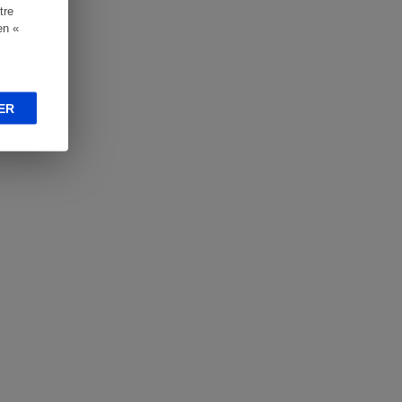
tre
en «
ER