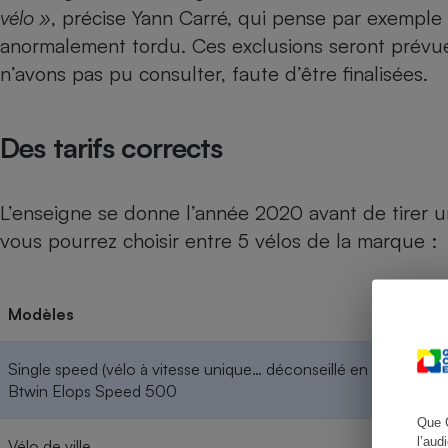
vélo »
, précise Yann Carré, qui pense par exemple
anormalement tordu. Ces exclusions seront prévue
n’avons pas pu consulter, faute d’être finalisées.
Cafetière à expresso
Des tarifs corrects
L’enseigne se donne l’année 2020 avant de tirer u
vous pourrez choisir entre 5 vélos de la marque :
Robot ménager
Modèles
Single speed (vélo à vitesse unique… déconseillé en cas de déni
Btwin Elops Speed 500
Que 
l’aud
Vélo de ville