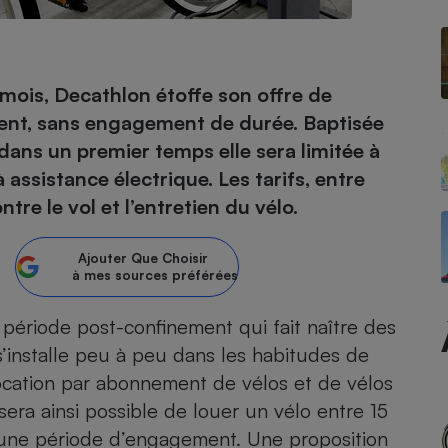
- Ustensile
 mois, Decathlon étoffe son offre de
Foie gras
ment, sans engagement de durée. Baptisée
Aide auditive
 dans un premier temps elle sera limitée à
r
Assurance vie
 assistance électrique. Les tarifs, entre
re le vol et l’entretien du vélo.
Poêle à granulés
Ajouter
Que Choisir
gne - Comment choisir une
à mes sources préférées
lle de champagne
en ligne
Ordinateur portable
 période post-confinement qui fait naître des
Crème solaire
Lave-vaisselle
s’installe peu à peu dans les habitudes de
location par abonnement de vélos et de
vélos
l sera ainsi possible de louer un vélo entre 15
cune période d’engagement. Une proposition