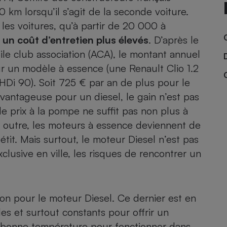
0 km lorsqu’il s’agit de la seconde voiture.
n les voitures, qu’à partir de 20 000 à
à un coût d’entretien plus élevés
. D’après le
- Ustensile
ile club association (ACA), le montant annuel
Foie gras
our un modèle à essence (une
Renault Clio 1.2
Aide auditive
r
Assurance vie
HDi 90). Soit 725 € par an de plus pour le
avantageuse pour un diesel, le gain n’est pas
 prix à la pompe ne suffit pas non plus à
n outre, les moteurs à essence deviennent de
Poêle à granulés
gne - Comment choisir une
étit. Mais surtout, le moteur Diesel n’est pas
lle de champagne
en ligne
clusive en ville,
les risques de rencontrer un
Ordinateur portable
Crème solaire
Lave-vaisselle
bon pour le moteur Diesel. Ce dernier est en
es et surtout constants pour offrir un
 à bonne température pour fonctionner dans