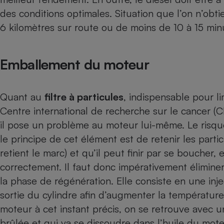
Radiateur électrique
des conditions optimales. Situation que l’on n’obt
6 kilomètres sur route ou de moins de 10 à 15 minu
Téléphone mobile -
Smartphone
Plaque de cuisson à
Emballement du moteur
induction
Quant au
filtre à particules
, indispensable pour l
Climatiseur -
Centre international de recherche sur le cancer (
Ventilateur
il pose un problème au moteur lui-même. Le risq
le principe de cet élément est de retenir les parti
Antivirus
retient le marc) et qu’il peut finir par se bouche
Climatiseur -
correctement. Il faut donc impérativement éliminer 
Ventilateur
la phase de régénération. Elle consiste en une inj
sortie du cylindre afin d’augmenter la températur
moteur à cet instant précis, on se retrouve avec 
brûlée et qui va se dissoudre dans l’huile du moteu