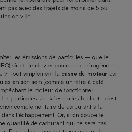
Électricité - Gaz
ient pas avec des trajets de moins de 5 ou
tes en ville.
Appareil photo
numérique
Four encastrable
imiter les émissions de particules – que le
Lessive
CIRC)
vient de classer comme cancérogène
–,
ue ? Tout simplement la
casse du moteur
car
cules en son sein (comme un filtre à café
r, empêchant le moteur de fonctionner
Aspirateur
les particules stockées en les brûlant : c’est
ection complémentaire de carburant à la
e dans l’échappement. Or, si on coupe le
une quantité de carburant qui ne sera pas
r. Et si cela se produit trop souvent, le