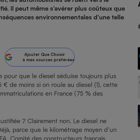
tifié. Il peut même s’avérer plus coûteux que
atif sèche-linge
atif smartphone
atif nettoyeur haute
ateur mutuelle
nséquences environnementales d’une telle
on
Réparation
Obsèques - Pompes
teur des devis d’opticiens
funèbres
eur-congélateur
dio
 robot
Ajouter
Que Choisir
à mes sources préférées
nduction
son
ranulés
irante
e multifonction
électrique
e pour que le diesel séduise toujours plus
Panneaux
r mobile
r portable
 € de moins si on roule au diesel (1), cette
photovoltaïques
mmatriculations en France (75 % des
 Médicament
 balai
omplémentaire santé
 traîneau
ctile
Circuits courts et
alimentation locale
Puériculture - Produit
 automatique
pour bébé
ustifiée ? Clairement non. Le diesel ne
Banque en ligne
seur
 Déjà, parce que le kilométrage moyen d’un
vapeur
FA, Comité des constructeurs français