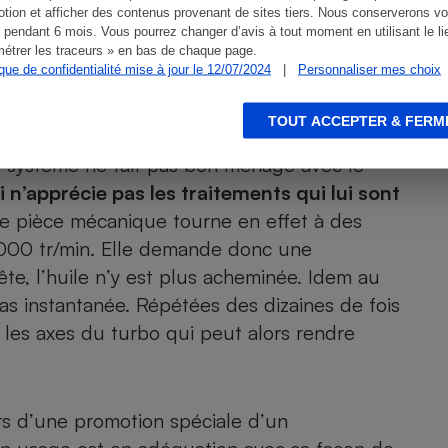
tion et afficher des contenus provenant de sites tiers. Nous conserverons vo
 pendant 6 mois. Vous pourrez changer d’avis à tout moment en utilisant le li
étrer les traceurs » en bas de chaque page.
ique de confidentialité mise à jour le 12/07/2024
|
Personnaliser mes choix
TOUT ACCEPTER & FERM
nvironnementales qui permettent de limiter
ce système ne fait pas bon ménage avec le
i n’apprécie pas les traitements qui lui sont
tte pièce mécanique tourne en effet à des
 000 tr/min. Elle demande donc une
rête, l’huile n’y est plus acheminée. Idem au
as instantanée. Répétées des dizaines de fois
r les axes du turbo qui peut alors rendre
s d’une promotion spéciale d’un