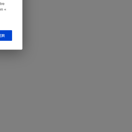
tre
en «
ER