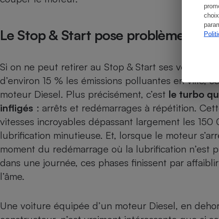
promo
choix
param
Le Stop & Start pose problème
Polit
Si on ne peut retirer au Stop & Start ses vertus e
d’environ 15 % les émissions polluantes en ville, 
moteur Diesel. Plus précisément, c’est
le turbo qu
infligés
: arrêts et redémarrages à répétition. Ce
vitesses incroyables dépassant largement les 150
lubrification minutieuse. Et, lorsque le moteur s’ar
moment du redémarrage où la lubrification n’est p
dans une journée, ces phases finissent par affaibli
l’âme.
Une voiture équipée d’un moteur Diesel, en dehor