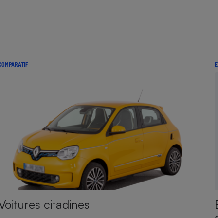
COMPARATIF
E
Voitures citadines