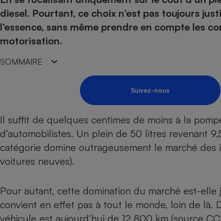
Energie
Nutrition
Assurance auto
diesel. Pourtant, ce choix n’est pas toujours jus
-nous ?
Produit alimentaire
Carburant
Compar
Compar
Compar
Compar
l’essence, sans même prendre en compte les co
pressi
Choisir son fioul
Assurance
Sécurité - Hygiène
Circulation routière
motorisation.
Choisir son pellet
Banque - Crédit
Crédit immobilier
Contrôle technique - 
SOMMAIRE
Comparateur assurance emprunteur
Epargne - Fiscalité
Maison de retraite
Compara
Pièce détachée
Energie Moins Chère Ensemble
Comparatif réfrigérat
Comparatif casque au
Comparatif tondeuse
Moto
Suivez-nous
Comparatif plaque à i
Comparatif barre de 
Comparatif poêle à g
Supermarché - Drive
Comparatif hotte asp
Comparatif imprimant
Comparatif radiateur 
Il suffit de quelques centimes de moins à la pomp
Électricité - Gaz
Hygiène - Beauté
Comparatif climatiseu
Comparatif ordinateu
d’automobilistes. Un plein de 50 litres revenant 9,5
Tous les comparateurs
catégorie domine outrageusement le marché des i
Maladie - Médecine -
Comparatif aspirateur
Comparatif ultrabook
Aménagement
Toutes les cartes interactives
voitures neuves).
Système de santé - C
Comparatif aspirateur
Comparatif tablette ta
Supermarché - Drive
Bricolage - Jardinage
Retraite
Comparatif cafetière
Chauffage
Pour autant, cette domination du marché est-elle j
Speedtest - Testez le débit de votre
Mutuelle
Comparatif robot cui
Image et son
Produit d'entretien
connexion Internet
convient en effet pas à tout le monde, loin de là.
Comparatif centrale 
Comparateur auto
véhicule est aujourd’hui de 12 800 km (source CC
Informatique
Sécurité domestique