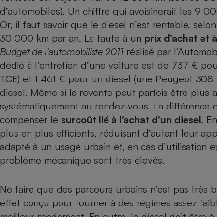
d’automobiles). Un chiffre qui avoisinerait les 9 00
Internet
Or, il faut savoir que le diesel n’est rentable, selo
Gros électroménager
Téléphonie
30 000 km par an. La faute à un
prix d’achat et 
Petit électroménager 
Budget de l’automobiliste 2011
réalisé par l’Automob
Complément
alimentaire
dédié à l’entretien d’une voiture est de 737 € p
Mutuelle
Assurance emprunteu
TCE
) et 1 461 € pour un diesel (une Peugeot 308 
diesel. Même si la revente peut parfois être plus 
systématiquement au rendez-vous. La différence de
compenser le
surcoût lié à l’achat d’un diesel
. E
Matelas
Champa
plus en plus efficients, réduisant d’autant leur app
boutei
Banque 
adapté à un usage urbain et, en cas d’utilisation ex
Téléviseur
problème mécanique sont très élevés
.
Antimoustique
Lave-linge
Ne faire que des parcours urbains n’est pas très 
effet conçu pour tourner à des régimes assez faibl
meilleur rendement. En outre, le diesel doit être