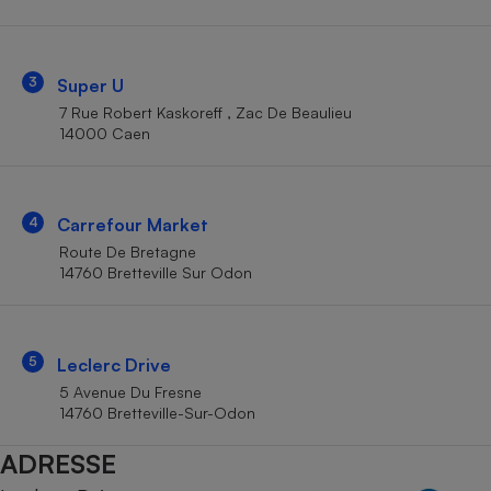
Téléphone mobile -
Smartphone
Plaque de cuisson à
induction
3
Super U
7 Rue Robert Kaskoreff , Zac De Beaulieu
14000 Caen
Climatiseur -
Ventilateur
4
Carrefour Market
Antivirus
Route De Bretagne
14760 Bretteville Sur Odon
Climatiseur -
Ventilateur
5
Leclerc Drive
5 Avenue Du Fresne
14760 Bretteville-Sur-Odon
ADRESSE