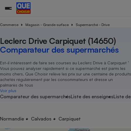
Commerce
Magasin - Grande surface
Supermarché - Drive
Leclerc Drive Carpiquet (14650)
Additifs a
Comparate
Comparatif
Comparateu
Comparatif
Comparateu
Comparatif
Comparati
Substances
Toutes les actualités
Tous les services
Tous nos combats
L’association
Organismes de défense 
Train
supermarc
cosmétiqu
Comparateur des supermarchés
Comparateu
Achat - Vente - Travaux
Démarche administrative
Enquêtes
Nos actions
Nos missions
Système judiciaire
Transport aérien
gratuit
Copropriété
Famille
Guides d'achat
Nos grandes victoires
Notre méthodologie
Est-il intéressant de faire ses courses au Leclerc Drive à Carpiquet ’
Location
Senior
Vous pouvez analyser rapidement si ce supermarché est parmi les
Comparateu
Comparate
Comparati
Comparatif
Comparate
Comparatif
Comparatif
Conseils
Les billets de la présidente
Notre financement
moins chers. Que Choisir relève les prix sur une centaine de produits
supermarc
électrique
Service marchand
Magasin - Grande surfac
Sport
Soumettre un litige
achetés régulièrement par les consommateurs et dresse un
Brèves
Nos associations locales
Nos partenaires
Air
palmarès de tous
Marketing - Fidélisation
Vacances - Tourisme
Lettres types
Voir plus
Nous rejoindre
Nous rejoindre
Déchet
Comparateur des supermarchés
Liste des enseignes
Liste de
Méthode de vente - Abu
Rencontrer une association locale
Comparate
Comparatif
Comparatif
Comparatif
Comparatif
En savoir plus sur Que Choisir Ensemble
Eau
s
Agriculture
Achat - Vente - Location
Energie
Nutrition
Assurance auto
Normandie
Calvados
Carpiquet
-nous ?
Produit alimentaire
Carburant
Comparati
Comparati
Comparati
Comparate