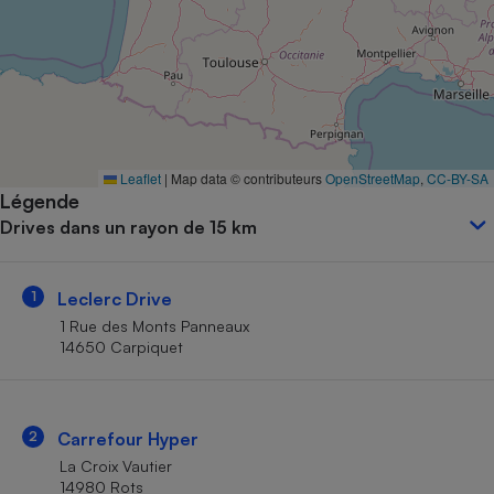
Petit électroménager - U
Complément
alimentaire
Mutuelle
Assurance emprunteur
Leaflet
|
Map data © contributeurs
OpenStreetMap
,
CC-BY-SA
Légende
Matelas
Champagne
Drives dans un rayon de 15 km
bouteille
Banque en 
Téléviseur
1
Leclerc Drive
Antimoustique
Lave-linge
1 Rue des Monts Panneaux
14650 Carpiquet
Radiateur électrique
2
Carrefour Hyper
La Croix Vautier
14980 Rots