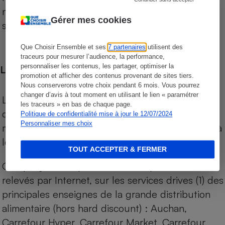
niveau de prix des supermarchés, géolocalisés
Gérer mes cookies
sur le territoire français.
Que Choisir Ensemble et ses
7 partenaires
utilisent des
traceurs pour mesurer l’audience, la performance,
personnaliser les contenus, les partager, optimiser la
Les comparaisons de prix
promotion et afficher des contenus provenant de sites tiers.
Nous conserverons votre choix pendant 6 mois. Vous pourrez
changer d’avis à tout moment en utilisant le lien « paramétrer
Les comparaisons sont réalisées sur l’ensemble
les traceurs » en bas de chaque page.
des produits des magasins. Les produits de
Politique de confidentialité mise à jour le 12/07/2024
Personnaliser mes choix
marques de distributeurs (MDD) sont comparés à
leurs équivalents chez leurs concurrents.
TOUT ACCEPTER & FERMER
Chaque jour, les prix de tous les produits sont
relevés par Internet, sur les services drives (1) des
principales enseignes de la grande distribution
alimentaire (hors hard discount) : Auchan,
Carrefour Hyper, Carrefour Market, Carrefour