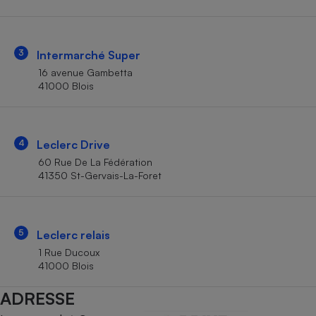
Téléphone mobile -
Smartphone
Plaque de cuisson à
induction
3
Intermarché Super
16 avenue Gambetta
41000 Blois
Climatiseur -
Ventilateur
4
Leclerc Drive
Antivirus
60 Rue De La Fédération
41350 St-Gervais-La-Foret
Climatiseur -
Ventilateur
5
Leclerc relais
1 Rue Ducoux
41000 Blois
ADRESSE