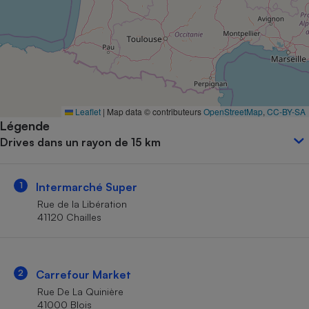
Petit électroménager - U
Complément
alimentaire
Mutuelle
Assurance emprunteur
Leaflet
|
Map data © contributeurs
OpenStreetMap
,
CC-BY-SA
Légende
Matelas
Champagne
Drives dans un rayon de 15 km
bouteille
Banque en 
Téléviseur
1
Intermarché Super
Antimoustique
Lave-linge
Rue de la Libération
41120 Chailles
Radiateur électrique
2
Carrefour Market
Rue De La Quinière
41000 Blois