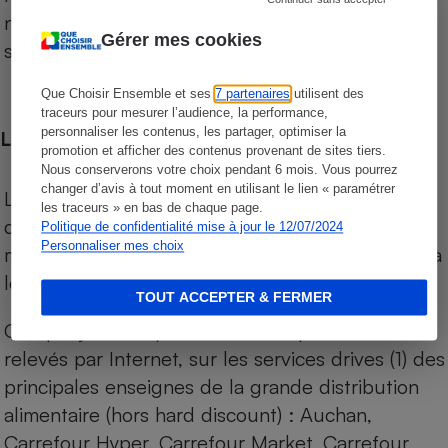
niveau de prix des supermarchés, géolocalisés
Gérer mes cookies
sur le territoire français.
Que Choisir Ensemble et ses
7 partenaires
utilisent des
traceurs pour mesurer l’audience, la performance,
personnaliser les contenus, les partager, optimiser la
Les comparaisons de prix
promotion et afficher des contenus provenant de sites tiers.
Nous conserverons votre choix pendant 6 mois. Vous pourrez
changer d’avis à tout moment en utilisant le lien « paramétrer
Les comparaisons sont réalisées sur l’ensemble
les traceurs » en bas de chaque page.
des produits des magasins. Les produits de
Politique de confidentialité mise à jour le 12/07/2024
Personnaliser mes choix
marques de distributeurs (MDD) sont comparés à
leurs équivalents chez leurs concurrents.
TOUT ACCEPTER & FERMER
Chaque jour, les prix de tous les produits sont
relevés par Internet, sur les services drives (1) des
principales enseignes de la grande distribution
alimentaire (hors hard discount) : Auchan,
Carrefour Hyper, Carrefour Market, Carrefour