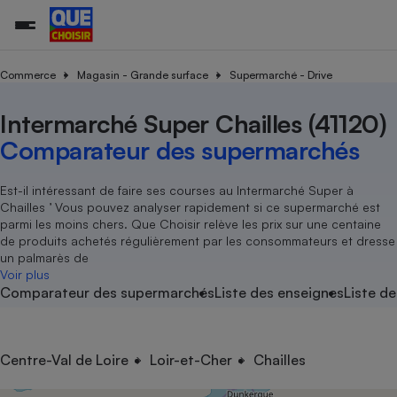
Commerce
Magasin - Grande surface
Supermarché - Drive
Intermarché Super Chailles (41120)
Additifs a
Comparate
Comparatif
Comparateu
Comparatif
Comparateu
Comparatif
Comparati
Substances
Toutes les actualités
Tous les services
Tous nos combats
L’association
Organismes de défense 
Train
supermarc
cosmétiqu
Comparateur des supermarchés
Comparateu
Achat - Vente - Travaux
Démarche administrative
Enquêtes
Nos actions
Nos missions
Système judiciaire
Transport aérien
gratuit
Copropriété
Famille
Guides d'achat
Nos grandes victoires
Notre méthodologie
Est-il intéressant de faire ses courses au Intermarché Super à
Location
Senior
Chailles ’ Vous pouvez analyser rapidement si ce supermarché est
Comparateu
Comparate
Comparati
Comparatif
Comparate
Comparatif
Comparatif
Conseils
Les billets de la présidente
Notre financement
parmi les moins chers. Que Choisir relève les prix sur une centaine
supermarc
électrique
Service marchand
Magasin - Grande surfac
Sport
Soumettre un litige
de produits achetés régulièrement par les consommateurs et dresse
Brèves
Nos associations locales
Nos partenaires
Air
un palmarès de
Marketing - Fidélisation
Vacances - Tourisme
Lettres types
Voir plus
Nous rejoindre
Nous rejoindre
Déchet
Comparateur des supermarchés
Liste des enseignes
Liste de
Méthode de vente - Abu
Rencontrer une association locale
Comparate
Comparatif
Comparatif
Comparatif
Comparatif
En savoir plus sur Que Choisir Ensemble
Eau
s
Agriculture
Achat - Vente - Location
Energie
Nutrition
Assurance auto
Centre-Val de Loire
Loir-et-Cher
Chailles
-nous ?
Produit alimentaire
Carburant
Comparati
Comparati
Comparati
Comparate