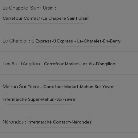
Téléphone mobile -
La Chapelle-Saint-Ursin
:
Smartphone
Plaque de cuisson à
Carrefour Contact-La Chapelle Saint Ursin
induction
Le Chatelet
:
U Express-U Express - Le-Chatelet-En-Berry
Climatiseur -
Ventilateur
Les Aix-d’Angillon
:
Carrefour Market-Les Aix-D’angillon
Antivirus
Climatiseur -
Mehun Sur Yevre
:
Ventilateur
Carrefour Market-Mehun Sur Yevre
Intermarché Super-Mehun-Sur-Yèvre
Nérondes
:
Intermarché Contact-Nérondes