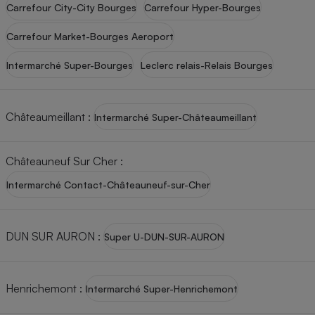
Carrefour City-City Bourges
Carrefour Hyper-Bourges
Petit électroménager - U
Complément
Carrefour Market-Bourges Aeroport
alimentaire
Mutuelle
Assurance emprunteur
Intermarché Super-Bourges
Leclerc relais-Relais Bourges
Châteaumeillant
:
Intermarché Super-Châteaumeillant
Matelas
Champagne
bouteille
Châteauneuf Sur Cher
:
Banque en 
Téléviseur
Intermarché Contact-Châteauneuf-sur-Cher
Antimoustique
Lave-linge
DUN SUR AURON
:
Super U-DUN-SUR-AURON
Radiateur électrique
Henrichemont
:
Intermarché Super-Henrichemont