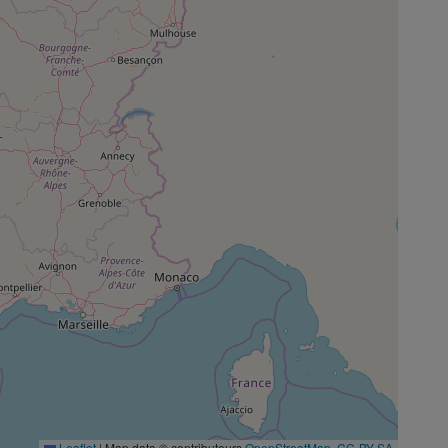
Leaflet
|
Map data © contributeurs
OpenStreetMap
,
CC-BY-SA