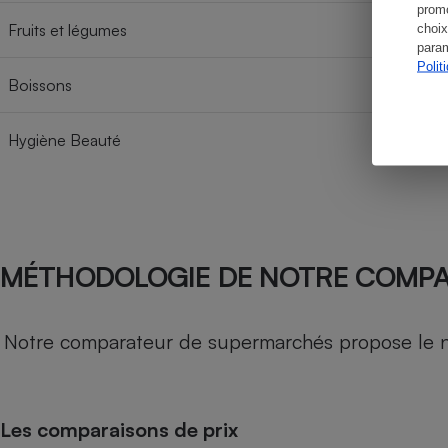
promo
Fruits et légumes
choix
param
Polit
Boissons
Hygiène Beauté
MÉTHODOLOGIE DE NOTRE COMP
Notre comparateur de supermarchés propose le nive
Les comparaisons de prix