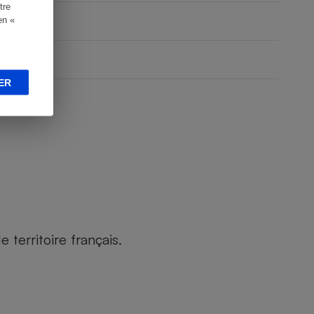
tre
en «
ER
territoire français.