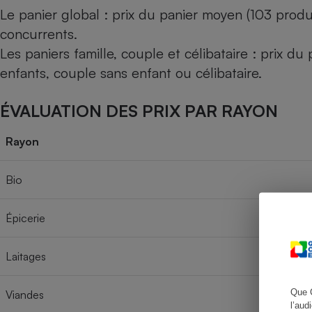
Le panier global : prix du panier moyen (103 produ
concurrents.
Les paniers famille, couple et célibataire : prix d
Cafetière à expresso
enfants, couple sans enfant ou célibataire.
ÉVALUATION DES PRIX PAR RAYON
Rayon
Bio
Robot ménager
Épicerie
Laitages
Que 
Viandes
l’aud