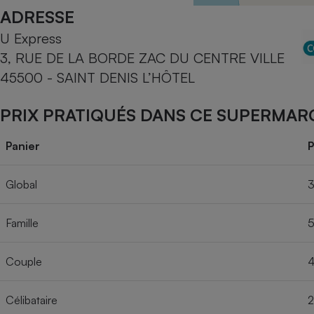
Radiateur électrique
ADRESSE
U Express
Téléphone mobile -
3, RUE DE LA BORDE ZAC DU CENTRE VILLE
Smartphone
Plaque de cuisson à
45500 - SAINT DENIS L’HÔTEL
induction
PRIX PRATIQUÉS DANS CE SUPERMAR
Climatiseur -
Panier
P
Ventilateur
Global
3
Antivirus
Famille
5
Climatiseur -
Ventilateur
Couple
4
Célibataire
2