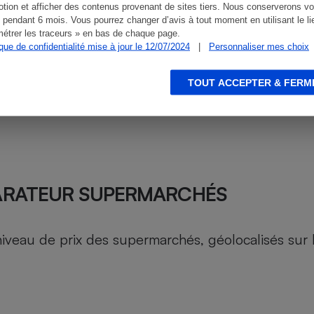
tion et afficher des contenus provenant de sites tiers. Nous conserverons vo
 pendant 6 mois. Vous pourrez changer d’avis à tout moment en utilisant le li
étrer les traceurs » en bas de chaque page.
ique de confidentialité mise à jour le 12/07/2024
|
Personnaliser mes choix
TOUT ACCEPTER & FERM
ARATEUR SUPERMARCHÉS
au de prix des supermarchés, géolocalisés sur le 