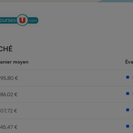
Électricité - Gaz
Appareil photo
numérique
Four encastrable
CHÉ
Lessive
anier moyen
Éva
95,80 €
86,02 €
Aspirateur
07,72 €
45,47 €