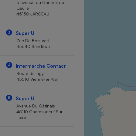
5 avenue du Général de
Internet
Gaulle
45150 JARGEAU
Gros électroménager
Téléphonie
Petit électroménager 
Complément
3
Super U
alimentaire
Zac Du Bois Vert
Mutuelle
Assurance emprunteu
45640 Sandillon
4
Intermarché Contact
Route de Tigy
Matelas
Champa
45510 Vienne-en-Val
boutei
Banque 
Téléviseur
5
Super U
Antimoustique
Avenue Du Gâtinais
Lave-linge
45110 Chateauneuf Sur
Loire