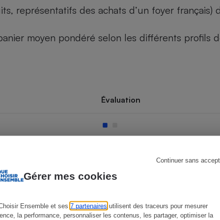
its, représentatifs des achats d’un foyer français
u panier moyen pondéré selon les différents profils
s
Réfrigérateur
Évaluation
Continuer sans accept
Gérer mes cookies
Choisir Ensemble et ses
7 partenaires
utilisent des traceurs pour mesurer
ience, la performance, personnaliser les contenus, les partager, optimiser la