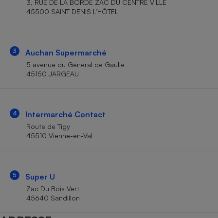
3, RUE DE LA BORDE ZAC DU CENTRE VILLE
Téléphone mobile -
45500 SAINT DENIS L’HÔTEL
Smartphone
Plaque de cuisson à
induction
3
Auchan Supermarché
5 avenue du Général de Gaulle
Climatiseur -
45150 JARGEAU
Ventilateur
Antivirus
4
Intermarché Contact
Route de Tigy
Climatiseur -
Ventilateur
45510 Vienne-en-Val
5
Super U
Zac Du Bois Vert
45640 Sandillon