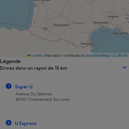
Petit électroménager - U
Complément
alimentaire
Mutuelle
Assurance emprunteur
Matelas
Leaflet
|
Map data © contributeurs
OpenStreetMap
,
CC-BY-SA
Champagne
Légende
bouteille
Banque en 
Drives dans un rayon de 15 km
Téléviseur
Antimoustique
Lave-linge
1
Super U
Avenue Du Gâtinais
45110 Chateauneuf Sur Loire
Radiateur électrique
2
U Express