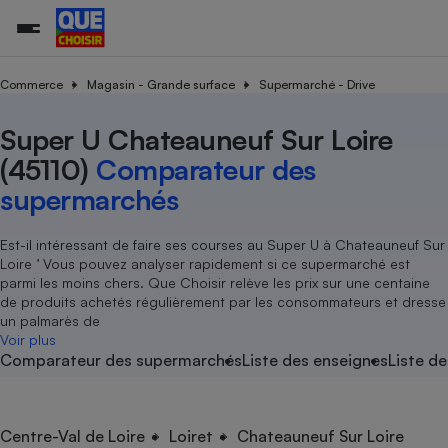
Commerce
Magasin - Grande surface
Supermarché - Drive
Super U Chateauneuf Sur Loire
Additifs a
Comparate
Comparatif
Comparateu
Comparatif
Comparateu
Comparatif
Comparati
Substances
Toutes les actualités
Tous les services
Tous nos combats
L’association
Organismes de défense 
Train
supermarc
cosmétiqu
(45110)
Comparateur des
Comparateu
Achat - Vente - Travaux
Démarche administrative
Enquêtes
Nos actions
Nos missions
Système judiciaire
Transport aérien
gratuit
supermarchés
Copropriété
Famille
Guides d'achat
Nos grandes victoires
Notre méthodologie
Location
Senior
Comparateu
Comparate
Comparati
Comparatif
Comparate
Comparatif
Comparatif
Est-il intéressant de faire ses courses au Super U à Chateauneuf Sur
Conseils
Les billets de la présidente
Notre financement
supermarc
électrique
Loire ’ Vous pouvez analyser rapidement si ce supermarché est
Service marchand
Magasin - Grande surfac
Sport
Soumettre un litige
Brèves
Nos associations locales
Nos partenaires
parmi les moins chers. Que Choisir relève les prix sur une centaine
Air
Marketing - Fidélisation
Vacances - Tourisme
Lettres types
de produits achetés régulièrement par les consommateurs et dresse
Nous rejoindre
Nous rejoindre
Déchet
un palmarès de
Méthode de vente - Abu
Rencontrer une association locale
Comparate
Comparatif
Comparatif
Comparatif
Comparatif
Voir plus
En savoir plus sur Que Choisir Ensemble
Eau
Comparateur des supermarchés
Liste des enseignes
Liste de
s
Agriculture
Achat - Vente - Location
Energie
Nutrition
Assurance auto
-nous ?
Produit alimentaire
Carburant
Comparati
Comparati
Comparati
Comparate
Centre-Val de Loire
Loiret
Chateauneuf Sur Loire