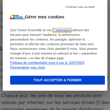
Continuer sans accepter
Notre comparateur de supermarchés propose le
Gérer mes cookies
niveau de prix des supermarchés, géolocalisés
sur le territoire français.
Que Choisir Ensemble et ses
7 partenaires
utilisent des
traceurs pour mesurer l’audience, la performance,
personnaliser les contenus, les partager, optimiser la
promotion et afficher des contenus provenant de sites tiers.
Les comparaisons de prix
Nous conserverons votre choix pendant 6 mois. Vous pourrez
changer d’avis à tout moment en utilisant le lien « paramétrer
les traceurs » en bas de chaque page.
Les comparaisons sont réalisées sur l’ensemble
Politique de confidentialité mise à jour le 12/07/2024
Personnaliser mes choix
des produits des magasins. Les produits de
marques de distributeurs (MDD) sont comparés à
TOUT ACCEPTER & FERMER
leurs équivalents chez leurs concurrents.
Chaque jour, les prix de tous les produits sont
relevés par Internet, sur les services drives (1) des
principales enseignes de la grande distribution