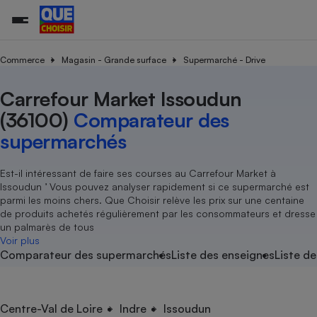
Commerce
Magasin - Grande surface
Supermarché - Drive
Carrefour Market Issoudun
Additifs a
Comparate
Comparatif
Comparateu
Comparatif
Comparateu
Comparatif
Comparati
Substances
Toutes les actualités
Tous les services
Tous nos combats
L’association
Organismes de défense 
Train
supermarc
cosmétiqu
(36100)
Comparateur des
Comparateu
Achat - Vente - Travaux
Démarche administrative
Enquêtes
Nos actions
Nos missions
Système judiciaire
Transport aérien
gratuit
supermarchés
Copropriété
Famille
Guides d'achat
Nos grandes victoires
Notre méthodologie
Location
Senior
Comparateu
Comparate
Comparati
Comparatif
Comparate
Comparatif
Comparatif
Est-il intéressant de faire ses courses au Carrefour Market à
Conseils
Les billets de la présidente
Notre financement
supermarc
électrique
Issoudun ’ Vous pouvez analyser rapidement si ce supermarché est
Service marchand
Magasin - Grande surfac
Sport
Soumettre un litige
Brèves
Nos associations locales
Nos partenaires
parmi les moins chers. Que Choisir relève les prix sur une centaine
Air
Marketing - Fidélisation
Vacances - Tourisme
Lettres types
de produits achetés régulièrement par les consommateurs et dresse
Nous rejoindre
Nous rejoindre
Déchet
un palmarès de tous
Méthode de vente - Abu
Rencontrer une association locale
Comparate
Comparatif
Comparatif
Comparatif
Comparatif
Voir plus
En savoir plus sur Que Choisir Ensemble
Eau
Comparateur des supermarchés
Liste des enseignes
Liste de
s
Agriculture
Achat - Vente - Location
Energie
Nutrition
Assurance auto
-nous ?
Produit alimentaire
Carburant
Comparati
Comparati
Comparati
Comparate
Centre-Val de Loire
Indre
Issoudun