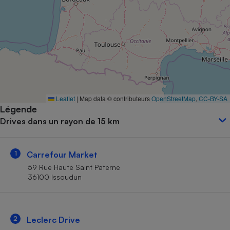
Petit électroménager - U
Complément
alimentaire
Mutuelle
Assurance emprunteur
Matelas
Leaflet
|
Map data © contributeurs
OpenStreetMap
,
CC-BY-SA
Champagne
Légende
bouteille
Banque en 
Drives dans un rayon de 15 km
Téléviseur
Antimoustique
Lave-linge
1
Carrefour Market
59 Rue Haute Saint Paterne
36100 Issoudun
Radiateur électrique
2
Leclerc Drive