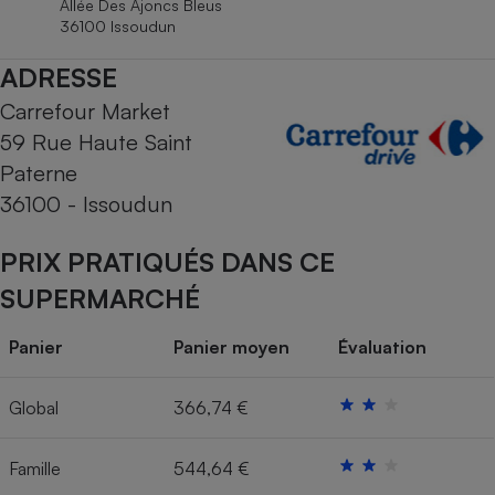
Allée Des Ajoncs Bleus
Téléphone mobile -
36100 Issoudun
Smartphone
Plaque de cuisson à
induction
ADRESSE
Carrefour Market
59 Rue Haute Saint
Climatiseur -
Paterne
Ventilateur
36100 - Issoudun
Antivirus
PRIX PRATIQUÉS DANS CE
Climatiseur -
SUPERMARCHÉ
Ventilateur
Panier
Panier moyen
Évaluation
Global
366,74 €
Famille
544,64 €