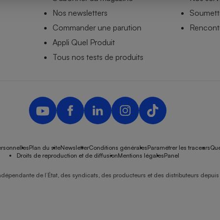
Nos newsletters
Soumettr
Commander une parution
Rencontr
Appli Quel Produit
- Ustensile
Foie gras
Tous nos tests de produits
Aide auditive
r
Assurance vie
Poêle à granulés
gne - Comment choisir une
lle de champagne
en ligne
rsonnelles
Plan du site
Newsletter
Conditions générales
Paramétrer les traceurs
Que
Ordinateur portable
Droits de reproduction et de diffusion
Mentions légales
Panel
Crème solaire
Lave-vaisselle
ndépendante de l’État, des syndicats, des producteurs et des distributeurs depuis 