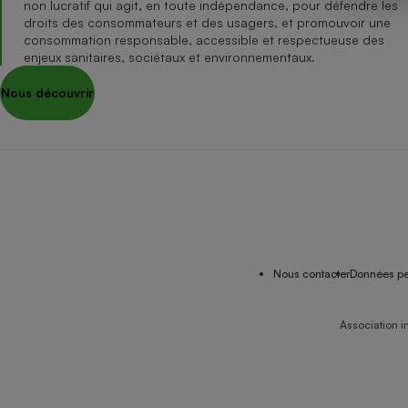
non lucratif qui agit, en toute indépendance, pour défendre les
Internet
droits des consommateurs et des usagers, et promouvoir une
consommation responsable, accessible et respectueuse des
Gros électroménager
Téléphonie
enjeux sanitaires, sociétaux et environnementaux.
Petit électroménager 
Nous découvrir
Complément
alimentaire
Mutuelle
Assurance emprunteu
Matelas
Champa
boutei
Banque 
Nous contacter
Données pe
Téléviseur
Antimoustique
Lave-linge
Association i