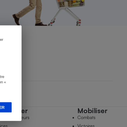
er
tre
en «
ER
mpagner
Mobiliser
s comparateurs
Combats
ices
Victoires