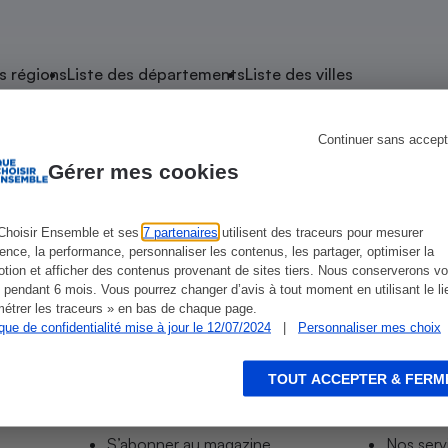
atif sèche-linge
atif smartphone
atif nettoyeur haute
ateur mutuelle
on
s régions
Liste des départements
Liste des villes
Réparation
Obsèques - Pompes
teur des devis d’opticiens
Continuer sans accept
e Descartes
funèbres
eur-congélateur
dio
 robot
Gérer mes cookies
nduction
son
ranulés
irante
e multifonction
électrique
Choisir Ensemble et ses
7 partenaires
utilisent des traceurs pour mesurer
ience, la performance, personnaliser les contenus, les partager, optimiser la
Panneaux
r mobile
r portable
tion et afficher des contenus provenant de sites tiers. Nous conserverons vo
photovoltaïques
 pendant 6 mois. Vous pourrez changer d’avis à tout moment en utilisant le li
 Médicament
 balai
étrer les traceurs » en bas de chaque page.
ique de confidentialité mise à jour le 12/07/2024
|
Personnaliser mes choix
omplémentaire santé
 traîneau
ctile
Circuits courts et
alimentation locale
Puériculture - Produit
 automatique
pour bébé
TOUT ACCEPTER & FERM
Informer
Acco
Banque en ligne
seur
S’abonner au site
Tous no
vapeur
S’abonner au magazine
Nos serv