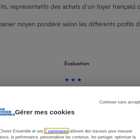
its, représentatifs des achats d’un foyer français
u panier moyen pondéré selon les différents profils
s
Réfrigérateur
Évaluation
Continuer sans accept
Gérer mes cookies
Choisir Ensemble et ses
7 partenaires
utilisent des traceurs pour mesurer
ience, la performance, personnaliser les contenus, les partager, optimiser la