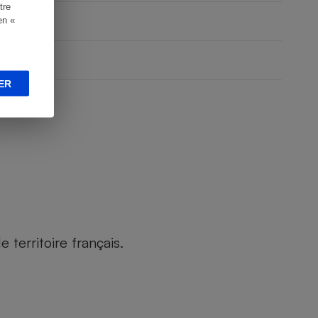
tre
en «
ER
territoire français.