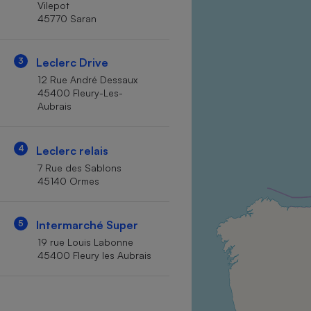
Vilepot
Internet
45770 Saran
Gros électroménager
Téléphonie
3
Leclerc Drive
Petit électroménager 
Complément
12 Rue André Dessaux
alimentaire
45400 Fleury-Les-
Mutuelle
Assurance emprunteu
Aubrais
4
Leclerc relais
7 Rue des Sablons
Matelas
Champa
45140 Ormes
boutei
Banque 
Téléviseur
5
Intermarché Super
Antimoustique
19 rue Louis Labonne
Lave-linge
45400 Fleury les Aubrais