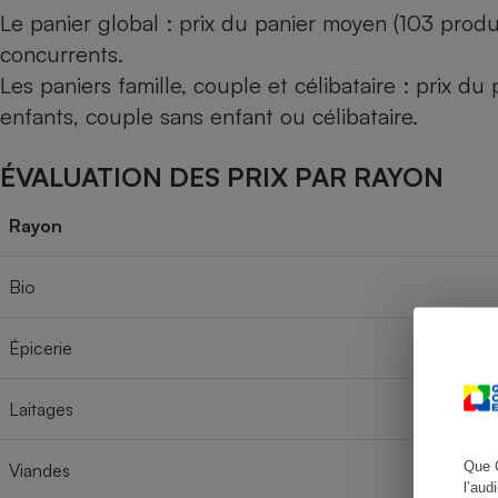
Le panier global : prix du panier moyen (103 produ
concurrents.
Les paniers famille, couple et célibataire : prix d
Cafetière à expresso
enfants, couple sans enfant ou célibataire.
ÉVALUATION DES PRIX PAR RAYON
Rayon
Bio
Robot ménager
Épicerie
Laitages
Que 
Viandes
l’aud