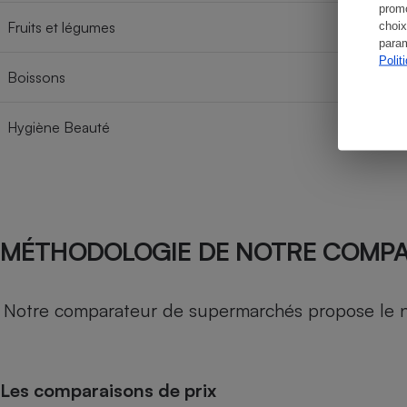
promo
Fruits et légumes
choix
param
Polit
Boissons
Hygiène Beauté
MÉTHODOLOGIE DE NOTRE COMP
Notre comparateur de supermarchés propose le nive
Les comparaisons de prix