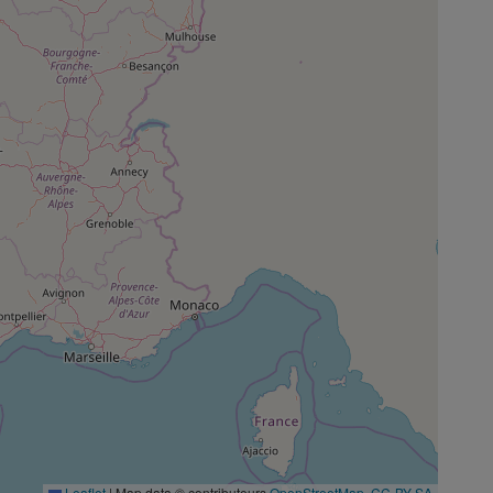
Leaflet
|
Map data © contributeurs
OpenStreetMap
,
CC-BY-SA