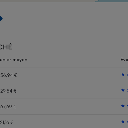
Électricité - Gaz
Appareil photo
numérique
Four encastrable
CHÉ
Lessive
anier moyen
Éva
56,94 €
29,54 €
Aspirateur
67,69 €
21,16 €