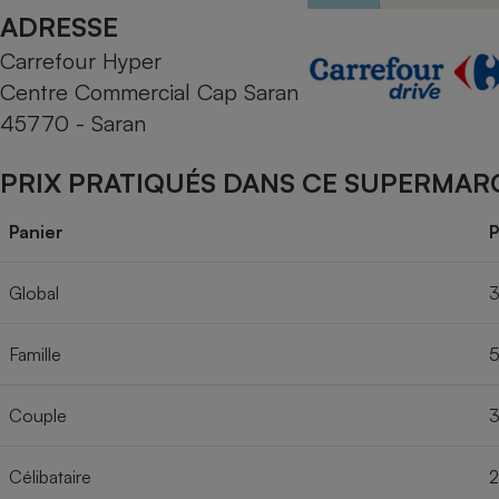
Radiateur électrique
ADRESSE
Carrefour Hyper
Téléphone mobile -
Centre Commercial Cap Saran
Smartphone
Plaque de cuisson à
45770 - Saran
induction
PRIX PRATIQUÉS DANS CE SUPERMAR
Climatiseur -
Panier
P
Ventilateur
Global
3
Antivirus
Famille
5
Climatiseur -
Ventilateur
Couple
3
Célibataire
2