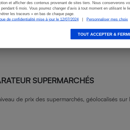
tion et afficher des contenus provenant de sites tiers. Nous conserverons vo
 pendant 6 mois. Vous pourrez changer d’avis à tout moment en utilisant le li
étrer les traceurs » en bas de chaque page.
ique de confidentialité mise à jour le 12/07/2024
|
Personnaliser mes choix
TOUT ACCEPTER & FERM
ARATEUR SUPERMARCHÉS
au de prix des supermarchés, géolocalisés sur le 