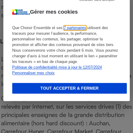
niveau de prix des supermarchés, géolocalisés
Gérer mes cookies
sur le territoire français.
Que Choisir Ensemble et ses
7 partenaires
utilisent des
traceurs pour mesurer l’audience, la performance,
personnaliser les contenus, les partager, optimiser la
Les comparaisons de prix
promotion et afficher des contenus provenant de sites tiers.
Nous conserverons votre choix pendant 6 mois. Vous pourrez
changer d’avis à tout moment en utilisant le lien « paramétrer
Les comparaisons sont réalisées sur l’ensemble
les traceurs » en bas de chaque page.
des produits des magasins. Les produits de
Politique de confidentialité mise à jour le 12/07/2024
Personnaliser mes choix
marques de distributeurs (MDD) sont comparés à
leurs équivalents chez leurs concurrents.
TOUT ACCEPTER & FERMER
Chaque jour, les prix de tous les produits sont
relevés par Internet, sur les services drives (1) des
principales enseignes de la grande distribution
alimentaire (hors hard discount) : Auchan,
Carrefour Hyper, Carrefour Market, Carrefour