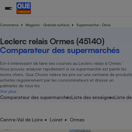
Commerce
Magasin - Grande surface
Supermarché - Drive
Leclerc relais Ormes (45140)
Additifs a
Comparate
Comparatif
Comparateu
Comparatif
Comparateu
Comparatif
Comparati
Substances
Toutes les actualités
Tous les services
Tous nos combats
L’association
Organismes de défense 
Train
supermarc
cosmétiqu
Comparateur des supermarchés
Comparateu
Achat - Vente - Travaux
Démarche administrative
Enquêtes
Nos actions
Nos missions
Système judiciaire
Transport aérien
gratuit
Copropriété
Famille
Guides d'achat
Nos grandes victoires
Notre méthodologie
Est-il intéressant de faire ses courses au Leclerc relais à Ormes ’
Location
Senior
Vous pouvez analyser rapidement si ce supermarché est parmi les
Comparateu
Comparate
Comparati
Comparatif
Comparate
Comparatif
Comparatif
Conseils
Les billets de la présidente
Notre financement
moins chers. Que Choisir relève les prix sur une centaine de produits
supermarc
électrique
Service marchand
Magasin - Grande surfac
Sport
Soumettre un litige
achetés régulièrement par les consommateurs et dresse un
Brèves
Nos associations locales
Nos partenaires
Air
palmarès de tous les
Marketing - Fidélisation
Vacances - Tourisme
Lettres types
Voir plus
Nous rejoindre
Nous rejoindre
Déchet
Comparateur des supermarchés
Liste des enseignes
Liste de
Méthode de vente - Abu
Rencontrer une association locale
Comparate
Comparatif
Comparatif
Comparatif
Comparatif
En savoir plus sur Que Choisir Ensemble
Eau
s
Agriculture
Achat - Vente - Location
Energie
Nutrition
Assurance auto
Centre-Val de Loire
Loiret
Ormes
-nous ?
Produit alimentaire
Carburant
Comparati
Comparati
Comparati
Comparate