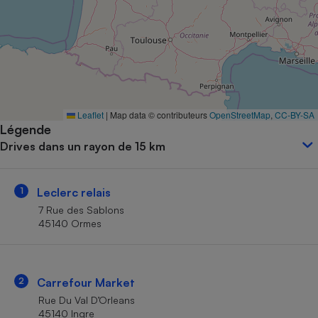
Petit électroménager - U
Complément
alimentaire
Mutuelle
Assurance emprunteur
Leaflet
|
Map data © contributeurs
OpenStreetMap
,
CC-BY-SA
Légende
Matelas
Champagne
Drives dans un rayon de 15 km
bouteille
Banque en 
Téléviseur
1
Leclerc relais
Antimoustique
Lave-linge
7 Rue des Sablons
45140 Ormes
Radiateur électrique
2
Carrefour Market
Rue Du Val D’Orleans
45140 Ingre