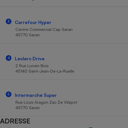
Téléphone mobile -
Smartphone
Plaque de cuisson à
induction
3
Carrefour Hyper
Centre Commercial Cap Saran
45770 Saran
Climatiseur -
Ventilateur
4
Leclerc Drive
Antivirus
2 Rue Lucien Bois
45140 Saint-Jean-De-La-Ruelle
Climatiseur -
Ventilateur
5
Intermarché Super
Rue Louis Aragon Zac De Vilepot
45770 Saran
ADRESSE