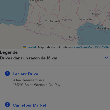
Petit électroménager - U
Complément
alimentaire
Mutuelle
Assurance emprunteur
Matelas
Leaflet
|
Map data © contributeurs
OpenStreetMap
,
CC-BY-SA
Champagne
Légende
bouteille
Banque en 
Drives dans un rayon de 15 km
Téléviseur
Antimoustique
Lave-linge
1
Leclerc Drive
Allée Beaumarchais
18390 Saint-Germain-Du-Puy
Radiateur électrique
2
Carrefour Market