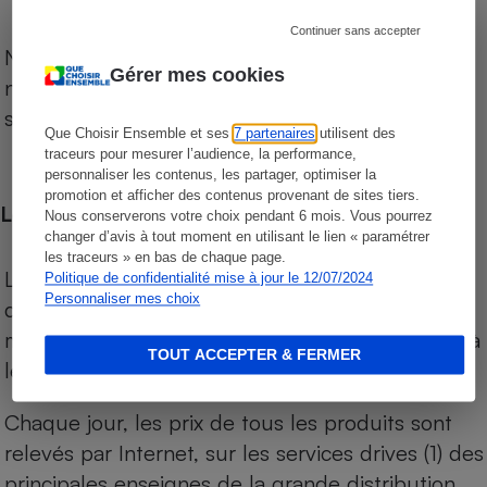
Continuer sans accepter
Notre comparateur de supermarchés propose le
Gérer mes cookies
niveau de prix des supermarchés, géolocalisés
sur le territoire français.
Que Choisir Ensemble et ses
7 partenaires
utilisent des
traceurs pour mesurer l’audience, la performance,
personnaliser les contenus, les partager, optimiser la
promotion et afficher des contenus provenant de sites tiers.
Les comparaisons de prix
Nous conserverons votre choix pendant 6 mois. Vous pourrez
changer d’avis à tout moment en utilisant le lien « paramétrer
les traceurs » en bas de chaque page.
Les comparaisons sont réalisées sur l’ensemble
Politique de confidentialité mise à jour le 12/07/2024
Personnaliser mes choix
des produits des magasins. Les produits de
marques de distributeurs (MDD) sont comparés à
TOUT ACCEPTER & FERMER
leurs équivalents chez leurs concurrents.
Chaque jour, les prix de tous les produits sont
relevés par Internet, sur les services drives (1) des
principales enseignes de la grande distribution