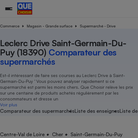
Commerce
Magasin - Grande surface
Supermarché - Drive
Leclerc Drive Saint-Germain-Du-
Additifs a
Comparate
Comparatif
Comparateu
Comparatif
Comparateu
Comparatif
Comparati
Substances
Toutes les actualités
Tous les services
Tous nos combats
L’association
Organismes de défense 
Train
supermarc
cosmétiqu
Puy (18390)
Comparateur des
Comparateu
Achat - Vente - Travaux
Démarche administrative
Enquêtes
Nos actions
Nos missions
Système judiciaire
Transport aérien
gratuit
supermarchés
Copropriété
Famille
Guides d'achat
Nos grandes victoires
Notre méthodologie
Location
Senior
Comparateu
Comparate
Comparati
Comparatif
Comparate
Comparatif
Comparatif
Est-il intéressant de faire ses courses au Leclerc Drive à Saint-
Conseils
Les billets de la présidente
Notre financement
supermarc
électrique
Germain-Du-Puy ’ Vous pouvez analyser rapidement si ce
Service marchand
Magasin - Grande surfac
Sport
Soumettre un litige
Brèves
Nos associations locales
Nos partenaires
supermarché est parmi les moins chers. Que Choisir relève les prix
Air
Marketing - Fidélisation
Vacances - Tourisme
Lettres types
sur une centaine de produits achetés régulièrement par les
Nous rejoindre
Nous rejoindre
Déchet
consommateurs et dresse un
Méthode de vente - Abu
Rencontrer une association locale
Comparate
Comparatif
Comparatif
Comparatif
Comparatif
Voir plus
En savoir plus sur Que Choisir Ensemble
Eau
Comparateur des supermarchés
Liste des enseignes
Liste de
s
Agriculture
Achat - Vente - Location
Energie
Nutrition
Assurance auto
-nous ?
Produit alimentaire
Carburant
Comparati
Comparati
Comparati
Comparate
Centre-Val de Loire
Cher
Saint-Germain-Du-Puy