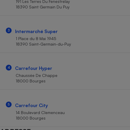
191 Les Terres Du Fenestrelay
Téléphone mobile -
18390 Saint Germain Du Puy
Smartphone
Plaque de cuisson à
induction
3
Intermarché Super
1 Place du 8 Mai 1945
Climatiseur -
18390 Saint-Germain-du-Puy
Ventilateur
Antivirus
4
Carrefour Hyper
Chaussée De Chappe
Climatiseur -
Ventilateur
18000 Bourges
5
Carrefour City
14 Boulevard Clemenceau
18000 Bourges