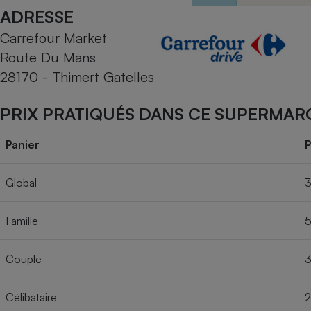
Radiateur électrique
ADRESSE
Carrefour Market
Téléphone mobile -
Route Du Mans
Smartphone
Plaque de cuisson à
28170 - Thimert Gatelles
induction
PRIX PRATIQUÉS DANS CE SUPERMAR
Climatiseur -
Panier
P
Ventilateur
Global
3
Antivirus
Famille
5
Climatiseur -
Ventilateur
Couple
3
Célibataire
2