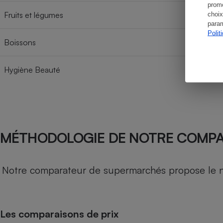
promo
Fruits et légumes
choix
param
Polit
Boissons
Hygiène Beauté
MÉTHODOLOGIE DE NOTRE COMP
Notre comparateur de supermarchés propose le nive
Les comparaisons de prix