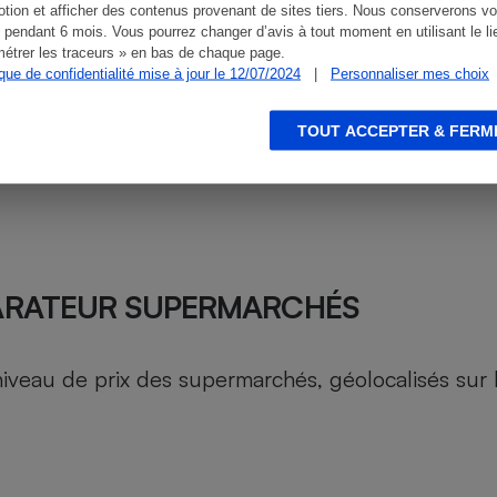
tion et afficher des contenus provenant de sites tiers. Nous conserverons vo
 pendant 6 mois. Vous pourrez changer d’avis à tout moment en utilisant le li
étrer les traceurs » en bas de chaque page.
ique de confidentialité mise à jour le 12/07/2024
|
Personnaliser mes choix
TOUT ACCEPTER & FERM
ARATEUR SUPERMARCHÉS
au de prix des supermarchés, géolocalisés sur le 