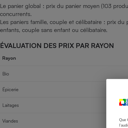
Le panier global : prix du panier moyen (103 produ
concurrents.
Les paniers famille, couple et célibataire : prix d
Cafetière à expresso
enfants, couple sans enfant ou célibataire.
ÉVALUATION DES PRIX PAR RAYON
Rayon
Bio
Robot ménager
Épicerie
Laitages
Que 
Viandes
l’aud