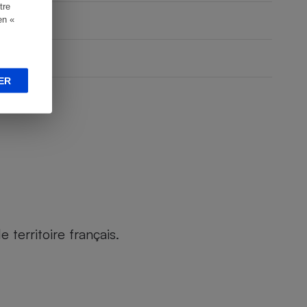
tre
en «
ER
territoire français.