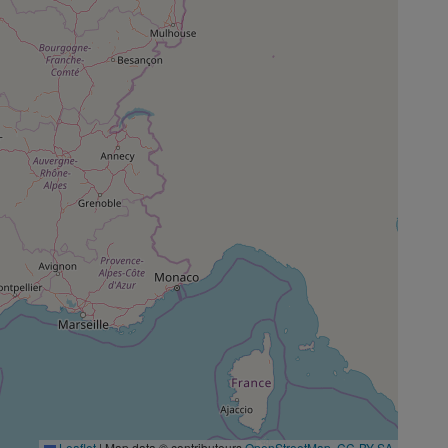
Leaflet
|
Map data © contributeurs
OpenStreetMap
,
CC-BY-SA