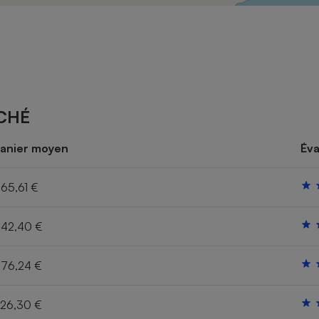
Électricité - Gaz
Appareil photo
numérique
Four encastrable
CHÉ
Lessive
anier moyen
Éva
65,61 €
42,40 €
Aspirateur
76,24 €
26,30 €