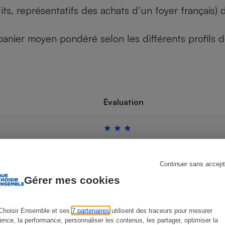
its, représentatifs des achats d’un foyer français
u panier moyen pondéré selon les différents profils
s
Réfrigérateur
Évaluation
Continuer sans accept
Gérer mes cookies
Choisir Ensemble et ses
7 partenaires
utilisent des traceurs pour mesurer
ience, la performance, personnaliser les contenus, les partager, optimiser la