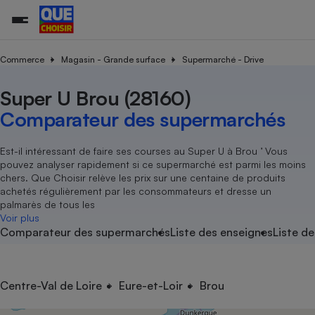
Commerce
Magasin - Grande surface
Supermarché - Drive
Super U Brou (28160)
Additifs a
Comparate
Comparatif
Comparateu
Comparatif
Comparateu
Comparatif
Comparati
Substances
Toutes les actualités
Tous les services
Tous nos combats
L’association
Organismes de défense 
Train
supermarc
cosmétiqu
Comparateur des supermarchés
Comparateu
Achat - Vente - Travaux
Démarche administrative
Enquêtes
Nos actions
Nos missions
Système judiciaire
Transport aérien
gratuit
Copropriété
Famille
Guides d'achat
Nos grandes victoires
Notre méthodologie
Est-il intéressant de faire ses courses au Super U à Brou ’ Vous
Location
Senior
pouvez analyser rapidement si ce supermarché est parmi les moins
Comparateu
Comparate
Comparati
Comparatif
Comparate
Comparatif
Comparatif
Conseils
Les billets de la présidente
Notre financement
chers. Que Choisir relève les prix sur une centaine de produits
supermarc
électrique
Service marchand
Magasin - Grande surfac
Sport
Soumettre un litige
achetés régulièrement par les consommateurs et dresse un
Brèves
Nos associations locales
Nos partenaires
Air
palmarès de tous les
Marketing - Fidélisation
Vacances - Tourisme
Lettres types
Voir plus
Nous rejoindre
Nous rejoindre
Déchet
Comparateur des supermarchés
Liste des enseignes
Liste de
Méthode de vente - Abu
Rencontrer une association locale
Comparate
Comparatif
Comparatif
Comparatif
Comparatif
En savoir plus sur Que Choisir Ensemble
Eau
s
Agriculture
Achat - Vente - Location
Energie
Nutrition
Assurance auto
Centre-Val de Loire
Eure-et-Loir
Brou
-nous ?
Produit alimentaire
Carburant
Comparati
Comparati
Comparati
Comparate