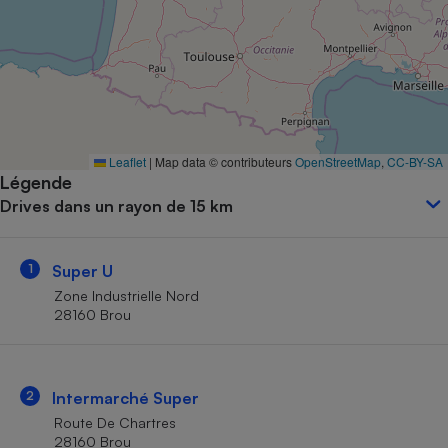
Petit électroménager - U
Complément
alimentaire
Mutuelle
Assurance emprunteur
Leaflet
|
Map data © contributeurs
OpenStreetMap
,
CC-BY-SA
Légende
Matelas
Champagne
Drives dans un rayon de 15 km
bouteille
Banque en 
Téléviseur
1
Super U
Antimoustique
Lave-linge
Zone Industrielle Nord
28160 Brou
Radiateur électrique
2
Intermarché Super
Route De Chartres
28160 Brou