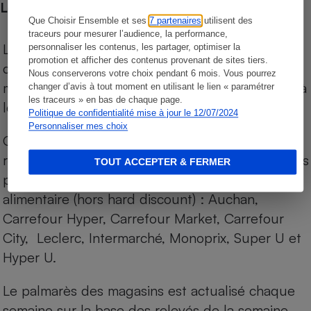
Les comparaisons de prix
Que Choisir Ensemble et ses
7 partenaires
utilisent des
traceurs pour mesurer l’audience, la performance,
Les comparaisons sont réalisées sur l’ensemble
personnaliser les contenus, les partager, optimiser la
promotion et afficher des contenus provenant de sites tiers.
des produits des magasins. Les produits de
Nous conserverons votre choix pendant 6 mois. Vous pourrez
marques de distributeurs (MDD) sont comparés à
changer d’avis à tout moment en utilisant le lien « paramétrer
les traceurs » en bas de chaque page.
leurs équivalents chez leurs concurrents.
Politique de confidentialité mise à jour le 12/07/2024
Personnaliser mes choix
Chaque jour, les prix de tous les produits sont
relevés par Internet, sur les services drives (1) des
TOUT ACCEPTER & FERMER
principales enseignes de la grande distribution
alimentaire (hors hard discount) : Auchan,
Carrefour Hyper, Carrefour Market, Carrefour
City, Leclerc, Intermarché, Monoprix, Super U et
Hyper U.
Le palmarès des magasins est actualisé chaque
semaine sur la base des relevés de la semaine.