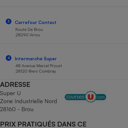
Téléphone mobile -
Smartphone
Plaque de cuisson à
induction
3
Carrefour Contact
Route De Brou
28290 Arrou
Climatiseur -
Ventilateur
4
Intermarché Super
Antivirus
48 Avenue Marcel Proust
28120 Illiers Combray
Climatiseur -
Ventilateur
ADRESSE
Super U
Zone Industrielle Nord
28160 - Brou
PRIX PRATIQUÉS DANS CE