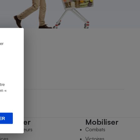
er
tre
en «
ER
mpagner
Mobiliser
s comparateurs
Combats
ices
Victoires