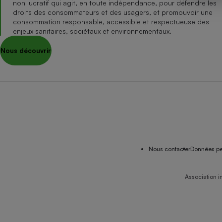
non lucratif qui agit, en toute indépendance, pour défendre les
Internet
droits des consommateurs et des usagers, et promouvoir une
consommation responsable, accessible et respectueuse des
Gros électroménager
Téléphonie
enjeux sanitaires, sociétaux et environnementaux.
Petit électroménager 
Nous découvrir
Complément
alimentaire
Mutuelle
Assurance emprunteu
Matelas
Champa
boutei
Banque 
Nous contacter
Données pe
Téléviseur
Antimoustique
Lave-linge
Association i