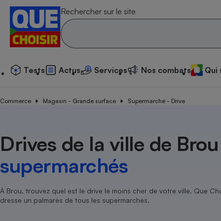
Rechercher sur le site
Tests
Actus
Services
N
Tests
Actus
Services
Nos combats
Qui
Additif
Compar
Compara
Compar
Compara
Compara
Compara
Compar
Substan
Commerce
Toutes les actualités
Tous les services
Tous nos combats
L’association
Magasin - Grande surface
Supermarché - Drive
Organismes de défen
Train
superm
cosmét
Compara
Achat - Vente - Trava
Démarche administrat
Enquêtes
Nos actions
Nos missions
Système judiciaire
Transport aérien
gratuit
Copropriété
Famille
Guides d'achat
Nos grandes victoires
Notre méthodologie
Drives de la ville de Bro
Location
Senior
Compar
Compar
Compar
Compara
Compar
Compara
Compar
Conseils
Les billets de la présidente
Notre financement
superm
électri
supermarchés
Service marchand
Magasin - Grande sur
Sport
Soumettre un litige
Brèves
Nos associations locales
Nos partenaires
Air
Marketing - Fidélisati
Vacances - Tourisme
Lettres types
Nous rejoindre
Nous rejoindre
Déchet
À Brou, trouvez quel est le drive le moins cher de votre ville. Que Cho
Méthode de vente - 
Rencontrer une association locale
Compar
Compara
Compara
Compara
Compara
En savoir plus sur Que Choisir Ensemble
dresse un palmarès de tous les supermarchés.
Eau
s
Agriculture
Achat - Vente - Locat