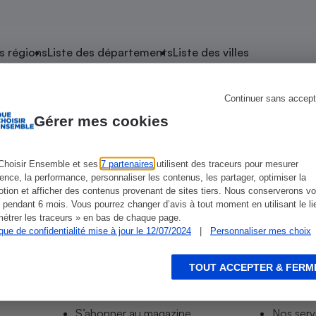
atif sèche-linge
atif smartphone
atif nettoyeur haute
ateur mutuelle
on
s régions
Liste des départements
Liste des villes
Réparation
Obsèques - Pompes
teur des devis d’opticiens
Continuer sans accept
 Brou
funèbres
eur-congélateur
dio
 robot
Gérer mes cookies
nduction
son
ranulés
irante
e multifonction
électrique
Choisir Ensemble et ses
7 partenaires
utilisent des traceurs pour mesurer
ience, la performance, personnaliser les contenus, les partager, optimiser la
Panneaux
r mobile
r portable
tion et afficher des contenus provenant de sites tiers. Nous conserverons vo
photovoltaïques
 pendant 6 mois. Vous pourrez changer d’avis à tout moment en utilisant le li
 Médicament
 balai
étrer les traceurs » en bas de chaque page.
ique de confidentialité mise à jour le 12/07/2024
|
Personnaliser mes choix
omplémentaire santé
 traîneau
ctile
Circuits courts et
alimentation locale
Puériculture - Produit
 automatique
pour bébé
TOUT ACCEPTER & FERM
Informer
Acco
Banque en ligne
seur
S’abonner au site
Tous no
vapeur
S’abonner au magazine
Nos serv