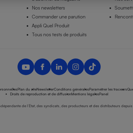
Nos newsletters
Soumettr
Commander une parution
Rencontr
Appli Quel Produit
- Ustensile
Foie gras
Tous nos tests de produits
Aide auditive
r
Assurance vie
Poêle à granulés
gne - Comment choisir une
lle de champagne
en ligne
rsonnelles
Plan du site
Newsletter
Conditions générales
Paramétrer les traceurs
Que
Ordinateur portable
Droits de reproduction et de diffusion
Mentions légales
Panel
Crème solaire
Lave-vaisselle
ndépendante de l’État, des syndicats, des producteurs et des distributeurs depuis 