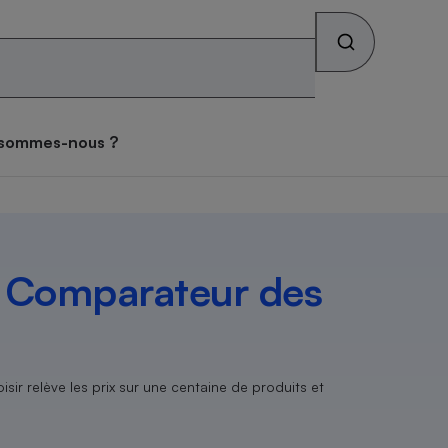
Rechercher sur le site
os combats
Qui sommes-nous ?
 sommes-nous ?
s alimentaires
ateur mutuelle
tif sièges auto
ateur gratuit des
tif lave-linge
teur forfait mobile
tif vélo électrique
atif matelas
ces toxiques dans les
se des consommateurs
archés
iques
teur Gaz & Électricité
ux
ive
u
Comparateur des
ateur gratuit des
ateur assurance vie
atif pneus
tif lave-vaisselle
ateur box internet
tif climatiseur mobile
atif brosse à dents
archés
que
face
on
isir relève les prix sur une centaine de produits et
Abus
ateur banque
tif four encastrable
tif téléviseur
tif climatiseur split
tif prothèses auditives
ion