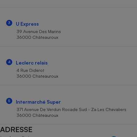
Téléphone mobile -
Smartphone
Plaque de cuisson à
induction
3
U Express
39 Avenue Des Marins
36000 Châteauroux
Climatiseur -
Ventilateur
4
Leclerc relais
Antivirus
4 Rue Diderot
36000 Chateauroux
Climatiseur -
Ventilateur
5
Intermarché Super
371 Avenue De Verdun Rocade Sud - Za Les Chevaliers
36000 Châteauroux
ADRESSE