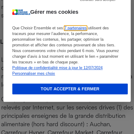
niveau de prix des supermarchés, géolocalisés
Gérer mes cookies
sur le territoire français.
Que Choisir Ensemble et ses
7 partenaires
utilisent des
traceurs pour mesurer l’audience, la performance,
personnaliser les contenus, les partager, optimiser la
Les comparaisons de prix
promotion et afficher des contenus provenant de sites tiers.
Nous conserverons votre choix pendant 6 mois. Vous pourrez
changer d’avis à tout moment en utilisant le lien « paramétrer
Les comparaisons sont réalisées sur l’ensemble
les traceurs » en bas de chaque page.
des produits des magasins. Les produits de
Politique de confidentialité mise à jour le 12/07/2024
Personnaliser mes choix
marques de distributeurs (MDD) sont comparés à
leurs équivalents chez leurs concurrents.
TOUT ACCEPTER & FERMER
Chaque jour, les prix de tous les produits sont
relevés par Internet, sur les services drives (1) des
principales enseignes de la grande distribution
alimentaire (hors hard discount) : Auchan,
Carrefour Hyper, Carrefour Market, Carrefour