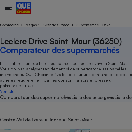
Commerce
Magasin - Grande surface
Supermarché - Drive
Leclerc Drive Saint-Maur (36250)
Additifs a
Comparate
Comparatif
Comparateu
Comparatif
Comparateu
Comparatif
Comparati
Substances
Toutes les actualités
Tous les services
Tous nos combats
L’association
Organismes de défense 
Train
supermarc
cosmétiqu
Comparateur des supermarchés
Comparateu
Achat - Vente - Travaux
Démarche administrative
Enquêtes
Nos actions
Nos missions
Système judiciaire
Transport aérien
gratuit
Copropriété
Famille
Guides d'achat
Nos grandes victoires
Notre méthodologie
Est-il intéressant de faire ses courses au Leclerc Drive à Saint-Maur ’
Location
Senior
Vous pouvez analyser rapidement si ce supermarché est parmi les
Comparateu
Comparate
Comparati
Comparatif
Comparate
Comparatif
Comparatif
Conseils
Les billets de la présidente
Notre financement
moins chers. Que Choisir relève les prix sur une centaine de produits
supermarc
électrique
Service marchand
Magasin - Grande surfac
Sport
Soumettre un litige
achetés régulièrement par les consommateurs et dresse un
Brèves
Nos associations locales
Nos partenaires
Air
palmarès de tous
Marketing - Fidélisation
Vacances - Tourisme
Lettres types
Voir plus
Nous rejoindre
Nous rejoindre
Déchet
Comparateur des supermarchés
Liste des enseignes
Liste de
Méthode de vente - Abu
Rencontrer une association locale
Comparate
Comparatif
Comparatif
Comparatif
Comparatif
En savoir plus sur Que Choisir Ensemble
Eau
s
Agriculture
Achat - Vente - Location
Energie
Nutrition
Assurance auto
Centre-Val de Loire
Indre
Saint-Maur
-nous ?
Produit alimentaire
Carburant
Comparati
Comparati
Comparati
Comparate