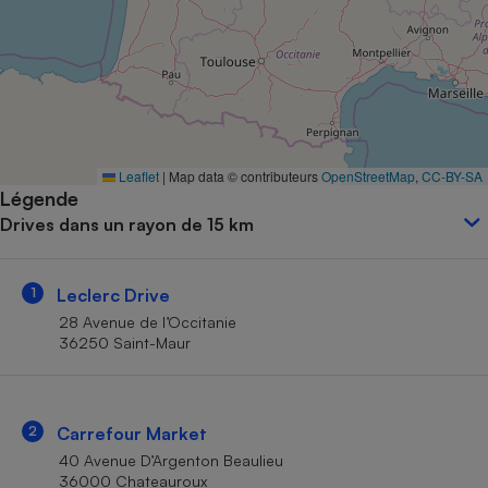
Petit électroménager - U
Complément
alimentaire
Mutuelle
Assurance emprunteur
Leaflet
|
Map data © contributeurs
OpenStreetMap
,
CC-BY-SA
Légende
Matelas
Champagne
Drives dans un rayon de 15 km
bouteille
Banque en 
Téléviseur
1
Leclerc Drive
Antimoustique
Lave-linge
28 Avenue de l’Occitanie
36250 Saint-Maur
Radiateur électrique
2
Carrefour Market
40 Avenue D’Argenton Beaulieu
36000 Chateauroux