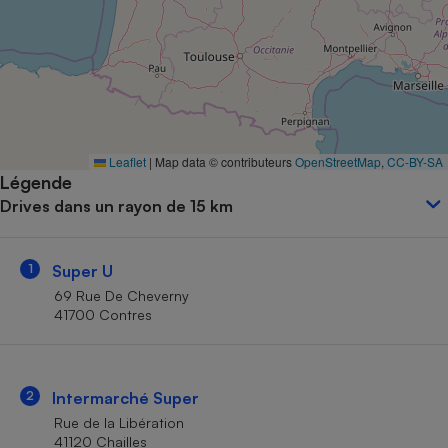
Petit électroménager - U
Complément
alimentaire
Mutuelle
Assurance emprunteur
Leaflet
|
Map data © contributeurs
OpenStreetMap
,
CC-BY-SA
Légende
Matelas
Champagne
Drives dans un rayon de 15 km
bouteille
Banque en 
Téléviseur
1
Super U
Antimoustique
Lave-linge
69 Rue De Cheverny
41700 Contres
Radiateur électrique
2
Intermarché Super
Rue de la Libération
41120 Chailles