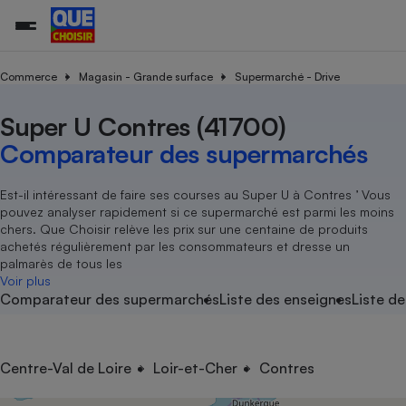
Commerce
Magasin - Grande surface
Supermarché - Drive
Super U Contres (41700)
Additifs a
Comparate
Comparatif
Comparateu
Comparatif
Comparateu
Comparatif
Comparati
Substances
Toutes les actualités
Tous les services
Tous nos combats
L’association
Organismes de défense 
Train
supermarc
cosmétiqu
Comparateur des supermarchés
Comparateu
Achat - Vente - Travaux
Démarche administrative
Enquêtes
Nos actions
Nos missions
Système judiciaire
Transport aérien
gratuit
Copropriété
Famille
Guides d'achat
Nos grandes victoires
Notre méthodologie
Est-il intéressant de faire ses courses au Super U à Contres ’ Vous
Location
Senior
pouvez analyser rapidement si ce supermarché est parmi les moins
Comparateu
Comparate
Comparati
Comparatif
Comparate
Comparatif
Comparatif
Conseils
Les billets de la présidente
Notre financement
chers. Que Choisir relève les prix sur une centaine de produits
supermarc
électrique
Service marchand
Magasin - Grande surfac
Sport
Soumettre un litige
achetés régulièrement par les consommateurs et dresse un
Brèves
Nos associations locales
Nos partenaires
Air
palmarès de tous les
Marketing - Fidélisation
Vacances - Tourisme
Lettres types
Voir plus
Nous rejoindre
Nous rejoindre
Déchet
Comparateur des supermarchés
Liste des enseignes
Liste de
Méthode de vente - Abu
Rencontrer une association locale
Comparate
Comparatif
Comparatif
Comparatif
Comparatif
En savoir plus sur Que Choisir Ensemble
Eau
s
Agriculture
Achat - Vente - Location
Energie
Nutrition
Assurance auto
Centre-Val de Loire
Loir-et-Cher
Contres
-nous ?
Produit alimentaire
Carburant
Comparati
Comparati
Comparati
Comparate