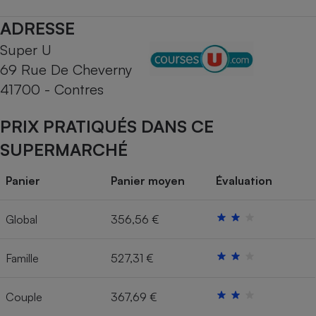
Téléphone mobile -
Smartphone
ADRESSE
Plaque de cuisson à
induction
Super U
69 Rue De Cheverny
41700 - Contres
Climatiseur -
Ventilateur
PRIX PRATIQUÉS DANS CE
SUPERMARCHÉ
Antivirus
Panier
Panier moyen
Évaluation
Climatiseur -
Ventilateur
Global
356,56 €
Famille
527,31 €
Couple
367,69 €