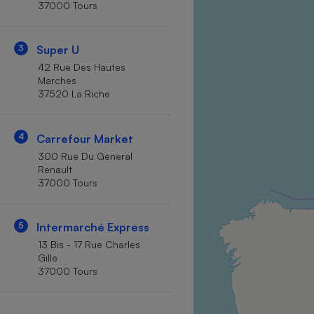
37000 Tours
Internet
Gros électroménager
Téléphonie
3
Super U
Petit électroménager 
42 Rue Des Hautes
Complément
Marches
alimentaire
37520 La Riche
Mutuelle
Assurance emprunteu
4
Carrefour Market
300 Rue Du General
Renault
Matelas
Champa
37000 Tours
boutei
Banque 
Téléviseur
5
Intermarché Express
Antimoustique
13 Bis - 17 Rue Charles
Lave-linge
Gille
37000 Tours