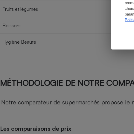
promo
Fruits et légumes
choix
param
Polit
Boissons
Hygiène Beauté
MÉTHODOLOGIE DE NOTRE COMP
Notre comparateur de supermarchés propose le nive
Les comparaisons de prix