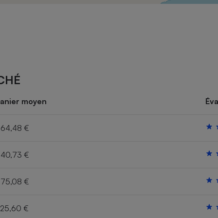
Électricité - Gaz
Appareil photo
numérique
Four encastrable
CHÉ
Lessive
anier moyen
Éva
64,48 €
40,73 €
Aspirateur
75,08 €
25,60 €