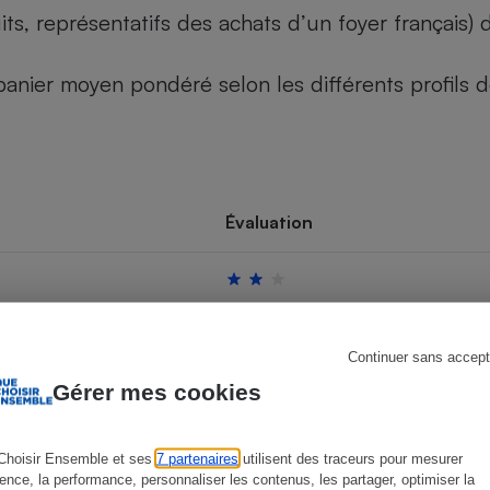
its, représentatifs des achats d’un foyer français
u panier moyen pondéré selon les différents profils
s
Réfrigérateur
Évaluation
Continuer sans accept
Gérer mes cookies
Choisir Ensemble et ses
7 partenaires
utilisent des traceurs pour mesurer
ience, la performance, personnaliser les contenus, les partager, optimiser la