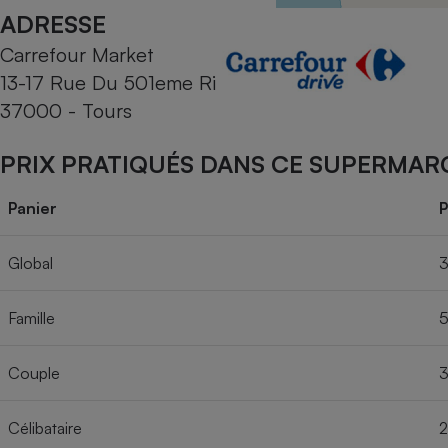
Radiateur électrique
ADRESSE
Carrefour Market
Téléphone mobile -
13-17 Rue Du 501eme Ri
Smartphone
Plaque de cuisson à
37000 - Tours
induction
PRIX PRATIQUÉS DANS CE SUPERMAR
Climatiseur -
Panier
P
Ventilateur
Global
3
Antivirus
Famille
5
Climatiseur -
Ventilateur
Couple
3
Célibataire
2