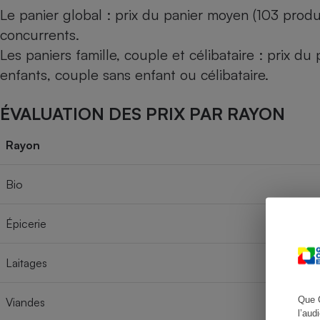
Le panier global : prix du panier moyen (103 produ
concurrents.
Les paniers famille, couple et célibataire : prix d
Cafetière à expresso
enfants, couple sans enfant ou célibataire.
ÉVALUATION DES PRIX PAR RAYON
Rayon
Bio
Robot ménager
Épicerie
Laitages
Que 
Viandes
l’aud