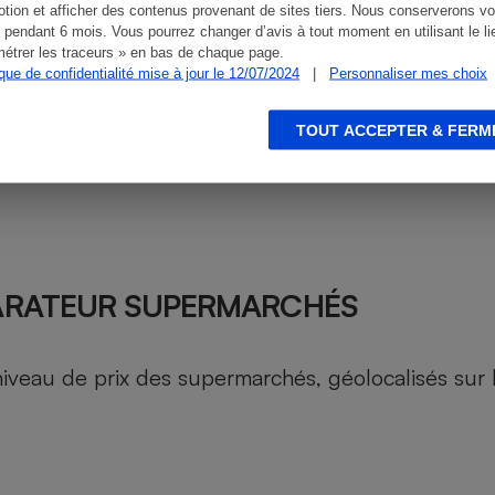
tion et afficher des contenus provenant de sites tiers. Nous conserverons vo
 pendant 6 mois. Vous pourrez changer d’avis à tout moment en utilisant le li
étrer les traceurs » en bas de chaque page.
ique de confidentialité mise à jour le 12/07/2024
|
Personnaliser mes choix
TOUT ACCEPTER & FERM
ARATEUR SUPERMARCHÉS
au de prix des supermarchés, géolocalisés sur le 