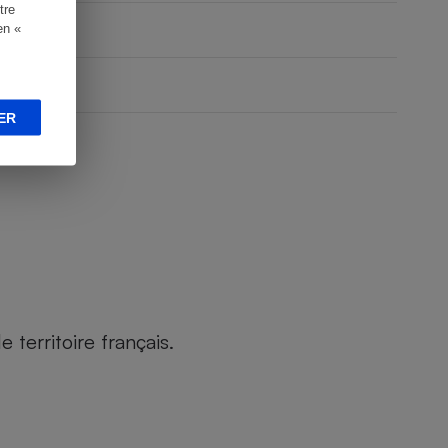
tre
en «
ER
territoire français.