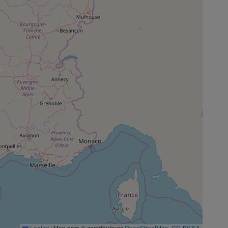
Leaflet
|
Map data © contributeurs
OpenStreetMap
,
CC-BY-SA