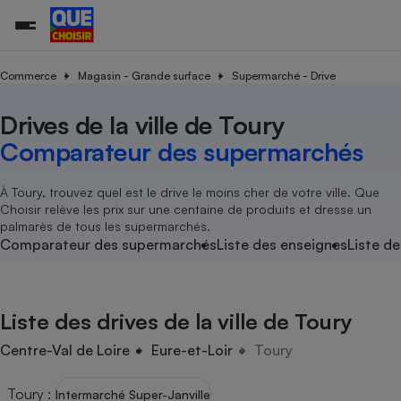
Commerce
Magasin - Grande surface
Supermarché - Drive
Drives de la ville de Toury
Additifs a
Comparate
Comparatif
Comparateu
Comparatif
Comparateu
Comparatif
Comparati
Substances
Toutes les actualités
Tous les services
Tous nos combats
L’association
Organismes de défense 
Train
supermarc
cosmétiqu
Comparateur des supermarchés
Comparateu
Achat - Vente - Travaux
Démarche administrative
Enquêtes
Nos actions
Nos missions
Système judiciaire
Transport aérien
gratuit
Copropriété
Famille
Guides d'achat
Nos grandes victoires
Notre méthodologie
À Toury, trouvez quel est le drive le moins cher de votre ville. Que
Location
Senior
Choisir relève les prix sur une centaine de produits et dresse un
Comparateu
Comparate
Comparati
Comparatif
Comparate
Comparatif
Comparatif
Conseils
Les billets de la présidente
Notre financement
palmarès de tous les supermarchés.
supermarc
électrique
Service marchand
Magasin - Grande surfac
Sport
Soumettre un litige
Comparateur des supermarchés
Liste des enseignes
Liste de
Brèves
Nos associations locales
Nos partenaires
Air
Marketing - Fidélisation
Vacances - Tourisme
Lettres types
Nous rejoindre
Nous rejoindre
Déchet
Méthode de vente - Abu
Rencontrer une association locale
Comparate
Comparatif
Comparatif
Comparatif
Comparatif
En savoir plus sur Que Choisir Ensemble
Liste des drives de la ville de Toury
Eau
s
Agriculture
Achat - Vente - Location
Energie
Centre-Val de Loire
Eure-et-Loir
Toury
Nutrition
Assurance auto
-nous ?
Produit alimentaire
Carburant
Comparati
Comparati
Comparati
Comparate
Toury
:
Intermarché Super-Janville