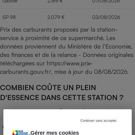
Gazole
2,169 €
07/08/2026
SP 98
2,079 €
03/08/2026
Prix des carburants proposés par la station-
service à proximité de ce supermarché. Les
données proviennent du Ministère de l’Economie,
des finances et de la relance - Données originales
téléchargées sur
https://www.prix-
carburants.gouv.fr/
, mise à jour du
08/08/2026
.
COMBIEN COÛTE UN PLEIN
D'ESSENCE DANS CETTE STATION ?
Capacité du réservoir
Continuer sans accepter
Carburant
30L
50L
70L
Gérer mes cookies