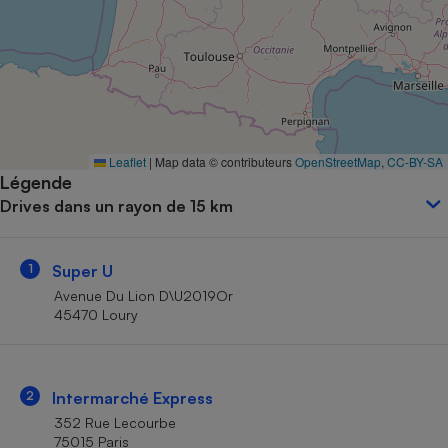
Petit électroménager - U
Complément
alimentaire
Mutuelle
Assurance emprunteur
Leaflet
|
Map data © contributeurs
OpenStreetMap
,
CC-BY-SA
Légende
Matelas
Champagne
Drives dans un rayon de 15 km
bouteille
Banque en 
Téléviseur
1
Super U
Antimoustique
Lave-linge
Avenue Du Lion D\U2019Or
45470 Loury
Radiateur électrique
2
Intermarché Express
352 Rue Lecourbe
75015 Paris