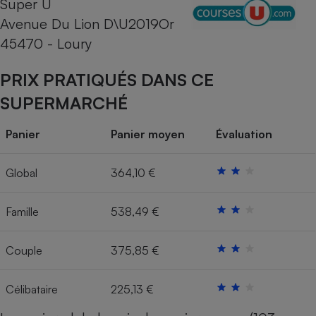
Super U
Avenue Du Lion D\U2019Or
Cafetière à expressos
45470 - Loury
PRIX PRATIQUÉS DANS CE
SUPERMARCHÉ
Panier
Panier moyen
Évaluation
Robot ménager
Global
364,10 €
Famille
538,49 €
Couple
375,85 €
Célibataire
225,13 €