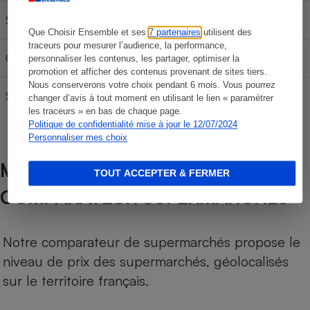
SP 95-E10
59,67 €
99,45 €
139,23 €
Que Choisir Ensemble et ses
7 partenaires
utilisent des
traceurs pour mesurer l’audience, la performance,
Gazole
65,07 €
108,45 €
151,83 €
personnaliser les contenus, les partager, optimiser la
promotion et afficher des contenus provenant de sites tiers.
Nous conserverons votre choix pendant 6 mois. Vous pourrez
SP 98
62,37 €
103,95 €
145,53 €
changer d’avis à tout moment en utilisant le lien « paramétrer
les traceurs » en bas de chaque page.
Politique de confidentialité mise à jour le 12/07/2024
Personnaliser mes choix
MÉTHODOLOGIE DE NOTRE
TOUT ACCEPTER & FERMER
COMPARATEUR SUPERMARCHÉS
Notre comparateur de supermarchés propose le
niveau de prix des supermarchés, géolocalisés
sur le territoire français.