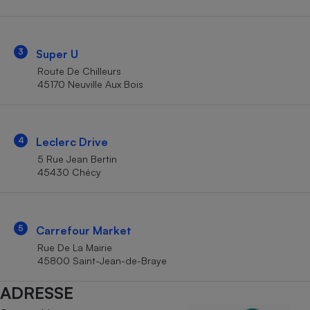
Téléphone mobile -
Smartphone
Plaque de cuisson à
induction
3
Super U
Route De Chilleurs
45170 Neuville Aux Bois
Climatiseur -
Ventilateur
4
Leclerc Drive
Antivirus
5 Rue Jean Bertin
45430 Chécy
Climatiseur -
Ventilateur
5
Carrefour Market
Rue De La Mairie
45800 Saint-Jean-de-Braye
ADRESSE