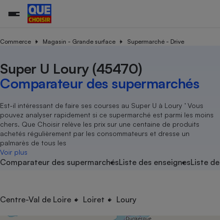
Commerce
Magasin - Grande surface
Supermarché - Drive
Super U Loury (45470)
Additifs a
Comparate
Comparatif
Comparateu
Comparatif
Comparateu
Comparatif
Comparati
Substances
Toutes les actualités
Tous les services
Tous nos combats
L’association
Organismes de défense 
Train
supermarc
cosmétiqu
Comparateur des supermarchés
Comparateu
Achat - Vente - Travaux
Démarche administrative
Enquêtes
Nos actions
Nos missions
Système judiciaire
Transport aérien
gratuit
Copropriété
Famille
Guides d'achat
Nos grandes victoires
Notre méthodologie
Est-il intéressant de faire ses courses au Super U à Loury ’ Vous
Location
Senior
pouvez analyser rapidement si ce supermarché est parmi les moins
Comparateu
Comparate
Comparati
Comparatif
Comparate
Comparatif
Comparatif
Conseils
Les billets de la présidente
Notre financement
chers. Que Choisir relève les prix sur une centaine de produits
supermarc
électrique
Service marchand
Magasin - Grande surfac
Sport
Soumettre un litige
achetés régulièrement par les consommateurs et dresse un
Brèves
Nos associations locales
Nos partenaires
Air
palmarès de tous les
Marketing - Fidélisation
Vacances - Tourisme
Lettres types
Voir plus
Nous rejoindre
Nous rejoindre
Déchet
Comparateur des supermarchés
Liste des enseignes
Liste de
Méthode de vente - Abu
Rencontrer une association locale
Comparate
Comparatif
Comparatif
Comparatif
Comparatif
En savoir plus sur Que Choisir Ensemble
Eau
s
Agriculture
Achat - Vente - Location
Energie
Nutrition
Assurance auto
Centre-Val de Loire
Loiret
Loury
-nous ?
Produit alimentaire
Carburant
Comparati
Comparati
Comparati
Comparate