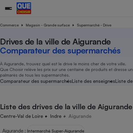
Commerce
Magasin - Grande surface
Supermarché - Drive
Drives de la ville de Aigurande
Additifs a
Comparate
Comparatif
Comparateu
Comparatif
Comparateu
Comparatif
Comparati
Substances
Toutes les actualités
Tous les services
Tous nos combats
L’association
Organismes de défense 
Train
supermarc
cosmétiqu
Comparateur des supermarchés
Comparateu
Achat - Vente - Travaux
Démarche administrative
Enquêtes
Nos actions
Nos missions
Système judiciaire
Transport aérien
gratuit
Copropriété
Famille
Guides d'achat
Nos grandes victoires
Notre méthodologie
À Aigurande, trouvez quel est le drive le moins cher de votre ville.
Location
Senior
Que Choisir relève les prix sur une centaine de produits et dresse un
Comparateu
Comparate
Comparati
Comparatif
Comparate
Comparatif
Comparatif
Conseils
Les billets de la présidente
Notre financement
palmarès de tous les supermarchés.
supermarc
électrique
Service marchand
Magasin - Grande surfac
Sport
Soumettre un litige
Comparateur des supermarchés
Liste des enseignes
Liste de
Brèves
Nos associations locales
Nos partenaires
Air
Marketing - Fidélisation
Vacances - Tourisme
Lettres types
Nous rejoindre
Nous rejoindre
Déchet
Méthode de vente - Abu
Rencontrer une association locale
Comparate
Comparatif
Comparatif
Comparatif
Comparatif
En savoir plus sur Que Choisir Ensemble
Liste des drives de la ville de Aigurande
Eau
s
Agriculture
Achat - Vente - Location
Energie
Centre-Val de Loire
Indre
Aigurande
Nutrition
Assurance auto
-nous ?
Produit alimentaire
Carburant
Comparati
Comparati
Comparati
Comparate
Aigurande
:
Intermarché Super-Aigurande