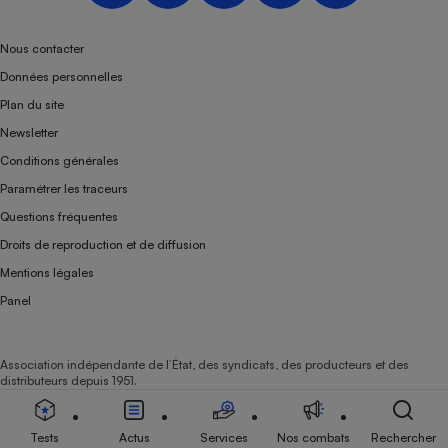
Téléphone mobile -
Smartphone
Plaque de cuisson à
Nous contacter
induction
Données personnelles
Plan du site
Newsletter
Climatiseur -
Conditions générales
Ventilateur
Paramétrer les traceurs
Questions fréquentes
Antivirus
Droits de reproduction et de diffusion
Climatiseur -
Mentions légales
Ventilateur
Panel
Association indépendante de l’État, des syndicats, des producteurs et des
distributeurs depuis 1951.
Tests
Actus
Services
Nos combats
Rechercher