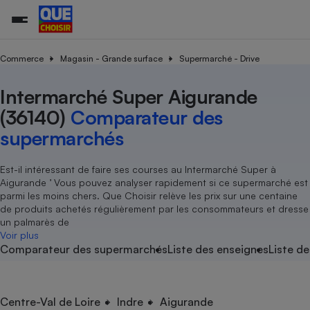
Commerce
Magasin - Grande surface
Supermarché - Drive
Intermarché Super Aigurande
Additifs a
Comparate
Comparatif
Comparateu
Comparatif
Comparateu
Comparatif
Comparati
Substances
Toutes les actualités
Tous les services
Tous nos combats
L’association
Organismes de défense 
Train
supermarc
cosmétiqu
(36140)
Comparateur des
Comparateu
Achat - Vente - Travaux
Démarche administrative
Enquêtes
Nos actions
Nos missions
Système judiciaire
Transport aérien
gratuit
supermarchés
Copropriété
Famille
Guides d'achat
Nos grandes victoires
Notre méthodologie
Location
Senior
Comparateu
Comparate
Comparati
Comparatif
Comparate
Comparatif
Comparatif
Est-il intéressant de faire ses courses au Intermarché Super à
Conseils
Les billets de la présidente
Notre financement
supermarc
électrique
Aigurande ’ Vous pouvez analyser rapidement si ce supermarché est
Service marchand
Magasin - Grande surfac
Sport
Soumettre un litige
Brèves
Nos associations locales
Nos partenaires
parmi les moins chers. Que Choisir relève les prix sur une centaine
Air
Marketing - Fidélisation
Vacances - Tourisme
Lettres types
de produits achetés régulièrement par les consommateurs et dresse
Nous rejoindre
Nous rejoindre
Déchet
un palmarès de
Méthode de vente - Abu
Rencontrer une association locale
Comparate
Comparatif
Comparatif
Comparatif
Comparatif
Voir plus
En savoir plus sur Que Choisir Ensemble
Eau
Comparateur des supermarchés
Liste des enseignes
Liste de
s
Agriculture
Achat - Vente - Location
Energie
Nutrition
Assurance auto
-nous ?
Produit alimentaire
Carburant
Comparati
Comparati
Comparati
Comparate
Centre-Val de Loire
Indre
Aigurande