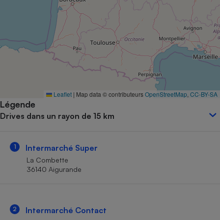
Petit électroménager - U
Complément
alimentaire
Mutuelle
Assurance emprunteur
Matelas
Leaflet
|
Map data © contributeurs
OpenStreetMap
,
CC-BY-SA
Champagne
Légende
bouteille
Banque en 
Drives dans un rayon de 15 km
Téléviseur
Antimoustique
Lave-linge
1
Intermarché Super
La Combette
36140 Aigurande
Radiateur électrique
2
Intermarché Contact