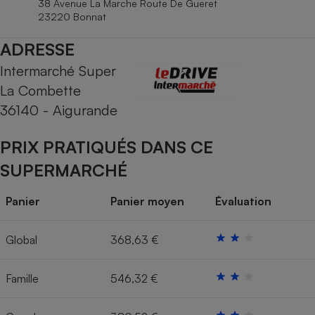
38 Avenue La Marche Route De Gueret
Téléphone mobile -
23220 Bonnat
Smartphone
Plaque de cuisson à
induction
ADRESSE
Intermarché Super
La Combette
Climatiseur -
36140 - Aigurande
Ventilateur
PRIX PRATIQUÉS DANS CE
Antivirus
SUPERMARCHÉ
Climatiseur -
Ventilateur
Panier
Panier moyen
Évaluation
Global
368,63 €
Famille
546,32 €