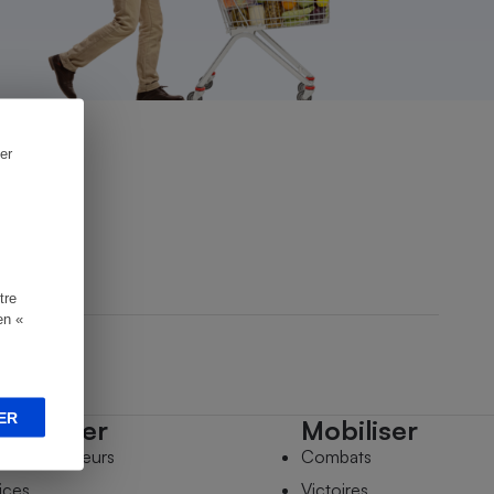
er
tre
en «
ER
mpagner
Mobiliser
s comparateurs
Combats
ices
Victoires