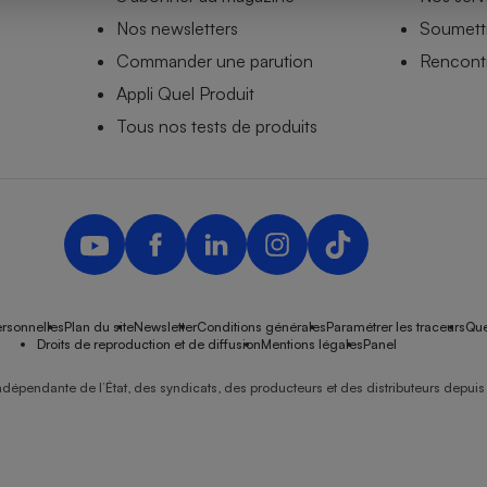
Nos newsletters
Soumettr
Commander une parution
Rencontr
Appli Quel Produit
- Ustensile
Foie gras
Tous nos tests de produits
Aide auditive
r
Assurance vie
Poêle à granulés
gne - Comment choisir une
lle de champagne
en ligne
rsonnelles
Plan du site
Newsletter
Conditions générales
Paramétrer les traceurs
Que
Ordinateur portable
Droits de reproduction et de diffusion
Mentions légales
Panel
Crème solaire
Lave-vaisselle
ndépendante de l’État, des syndicats, des producteurs et des distributeurs depuis 