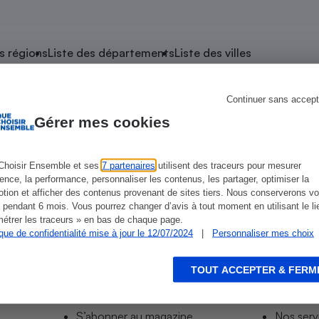
atif sèche-linge
atif smartphone
atif nettoyeur haute
ateur mutuelle
on
s régions
Liste des départements
Liste des villes
Réparation
Obsèques - Pompes
teur des devis d’opticiens
Continuer sans accept
e Saint-Georges-sur-Eure
funèbres
eur-congélateur
dio
 robot
Gérer mes cookies
nduction
son
ranulés
re
irante
e multifonction
électrique
Choisir Ensemble et ses
7 partenaires
utilisent des traceurs pour mesurer
Eure
ience, la performance, personnaliser les contenus, les partager, optimiser la
Panneaux
r mobile
r portable
tion et afficher des contenus provenant de sites tiers. Nous conserverons vo
photovoltaïques
 pendant 6 mois. Vous pourrez changer d’avis à tout moment en utilisant le li
 Médicament
 balai
étrer les traceurs » en bas de chaque page.
ique de confidentialité mise à jour le 12/07/2024
|
Personnaliser mes choix
omplémentaire santé
 traîneau
ctile
Circuits courts et
alimentation locale
Puériculture - Produit
 automatique
pour bébé
TOUT ACCEPTER & FERM
Informer
Acco
Banque en ligne
seur
S’abonner au site
Tous no
vapeur
S’abonner au magazine
Nos serv