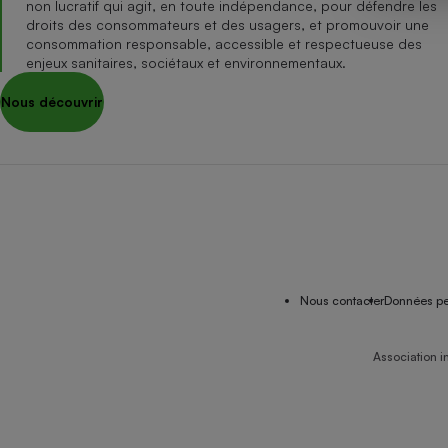
non lucratif qui agit, en toute indépendance, pour défendre les
Internet
droits des consommateurs et des usagers, et promouvoir une
consommation responsable, accessible et respectueuse des
Gros électroménager
Téléphonie
enjeux sanitaires, sociétaux et environnementaux.
Petit électroménager 
Nous découvrir
Complément
alimentaire
Mutuelle
Assurance emprunteu
Matelas
Champa
boutei
Banque 
Nous contacter
Données pe
Téléviseur
Antimoustique
Lave-linge
Association i