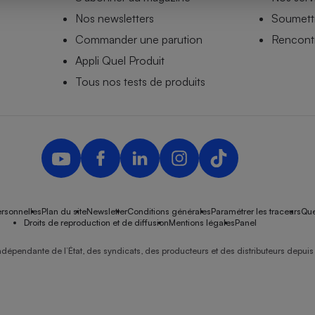
Nos newsletters
Soumettr
Commander une parution
Rencontr
Appli Quel Produit
- Ustensile
Foie gras
Tous nos tests de produits
Aide auditive
r
Assurance vie
Poêle à granulés
gne - Comment choisir une
lle de champagne
en ligne
rsonnelles
Plan du site
Newsletter
Conditions générales
Paramétrer les traceurs
Que
Ordinateur portable
Droits de reproduction et de diffusion
Mentions légales
Panel
Crème solaire
Lave-vaisselle
ndépendante de l’État, des syndicats, des producteurs et des distributeurs depuis 