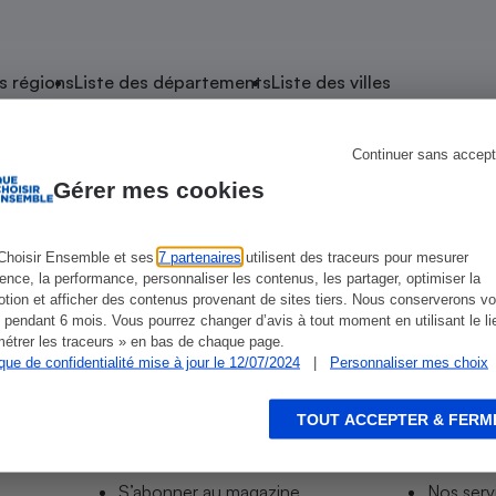
atif sèche-linge
atif smartphone
atif nettoyeur haute
ateur mutuelle
on
s régions
Liste des départements
Liste des villes
Réparation
Obsèques - Pompes
teur des devis d’opticiens
Continuer sans accept
e Le Pêchereau
funèbres
eur-congélateur
dio
 robot
Gérer mes cookies
nduction
son
ranulés
irante
e multifonction
électrique
Choisir Ensemble et ses
7 partenaires
utilisent des traceurs pour mesurer
eau
ience, la performance, personnaliser les contenus, les partager, optimiser la
Panneaux
r mobile
r portable
tion et afficher des contenus provenant de sites tiers. Nous conserverons vo
photovoltaïques
 pendant 6 mois. Vous pourrez changer d’avis à tout moment en utilisant le li
 Médicament
 balai
étrer les traceurs » en bas de chaque page.
ique de confidentialité mise à jour le 12/07/2024
|
Personnaliser mes choix
omplémentaire santé
 traîneau
ctile
Circuits courts et
alimentation locale
Puériculture - Produit
 automatique
pour bébé
TOUT ACCEPTER & FERM
Informer
Acco
Banque en ligne
seur
S’abonner au site
Tous no
vapeur
S’abonner au magazine
Nos serv