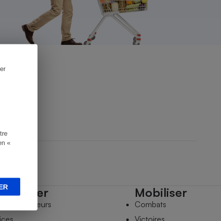
er
tre
en «
ER
mpagner
Mobiliser
s comparateurs
Combats
ices
Victoires