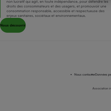
non lucratif qui agit, en toute indépendance, pour défendre les
Internet
droits des consommateurs et des usagers, et promouvoir une
consommation responsable, accessible et respectueuse des
Gros électroménager
Téléphonie
enjeux sanitaires, sociétaux et environnementaux.
Petit électroménager 
Nous découvrir
Complément
alimentaire
Mutuelle
Assurance emprunteu
Matelas
Champa
boutei
Banque 
Nous contacter
Données pe
Téléviseur
Antimoustique
Lave-linge
Association i