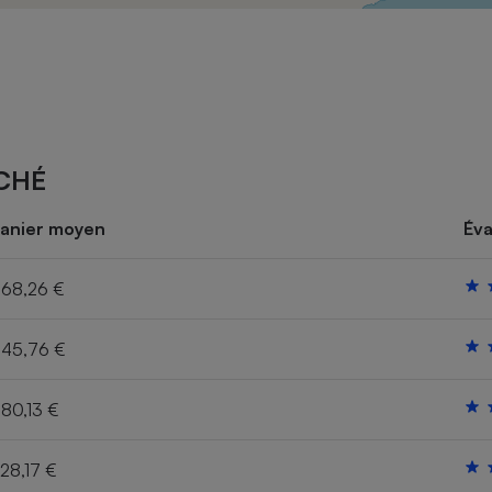
Électricité - Gaz
Appareil photo
numérique
Four encastrable
CHÉ
Lessive
anier moyen
Éva
68,26 €
45,76 €
Aspirateur
80,13 €
28,17 €