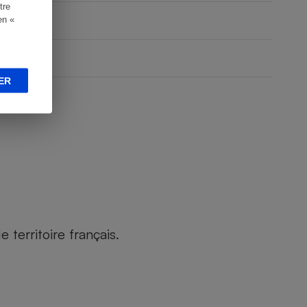
tre
en «
ER
territoire français.