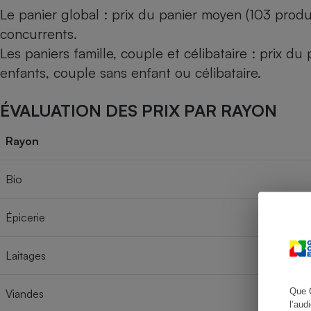
Le panier global : prix du panier moyen (103 produ
concurrents.
Les paniers famille, couple et célibataire : prix d
Cafetière à expresso
enfants, couple sans enfant ou célibataire.
ÉVALUATION DES PRIX PAR RAYON
Rayon
Bio
Robot ménager
Épicerie
Laitages
Que 
Viandes
l’aud