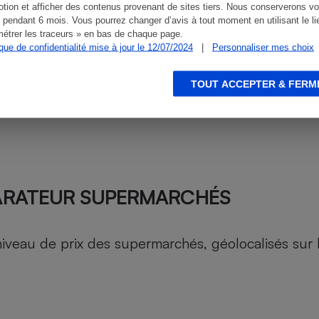
tion et afficher des contenus provenant de sites tiers. Nous conserverons vo
 pendant 6 mois. Vous pourrez changer d’avis à tout moment en utilisant le li
étrer les traceurs » en bas de chaque page.
ique de confidentialité mise à jour le 12/07/2024
|
Personnaliser mes choix
TOUT ACCEPTER & FERM
ARATEUR SUPERMARCHÉS
au de prix des supermarchés, géolocalisés sur le 