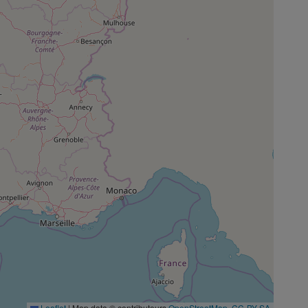
Leaflet
|
Map data © contributeurs
OpenStreetMap
,
CC-BY-SA