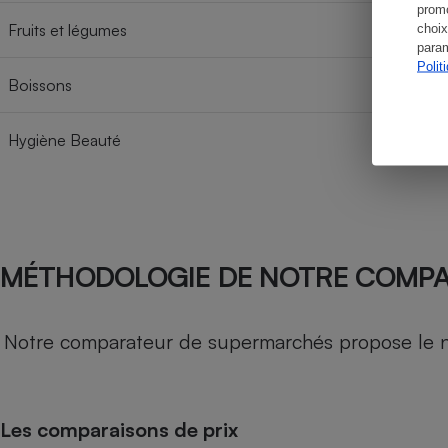
promo
Fruits et légumes
choix
param
Polit
Boissons
Hygiène Beauté
MÉTHODOLOGIE DE NOTRE COMP
Notre comparateur de supermarchés propose le nive
Les comparaisons de prix