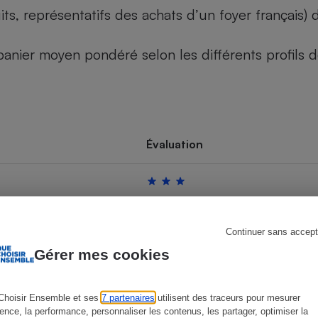
its, représentatifs des achats d’un foyer français
u panier moyen pondéré selon les différents profils
s
Réfrigérateur
Évaluation
Continuer sans accept
Gérer mes cookies
Choisir Ensemble et ses
7 partenaires
utilisent des traceurs pour mesurer
ience, la performance, personnaliser les contenus, les partager, optimiser la