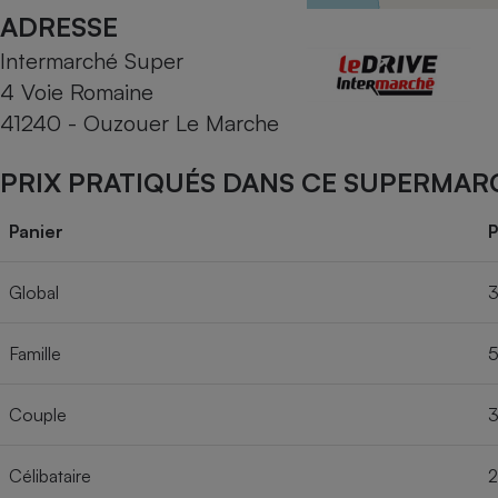
Radiateur électrique
ADRESSE
Intermarché Super
Téléphone mobile -
4 Voie Romaine
Smartphone
Plaque de cuisson à
41240 - Ouzouer Le Marche
induction
PRIX PRATIQUÉS DANS CE SUPERMAR
Climatiseur -
Panier
P
Ventilateur
Global
3
Antivirus
Famille
5
Climatiseur -
Ventilateur
Couple
3
Célibataire
2