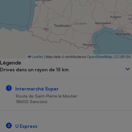
Petit électroménager - U
Complément
alimentaire
Mutuelle
Assurance emprunteur
Matelas
Leaflet
|
Map data © contributeurs
OpenStreetMap
,
CC-BY-SA
Champagne
Légende
bouteille
Banque en 
Drives dans un rayon de 15 km
Téléviseur
Antimoustique
Lave-linge
1
Intermarché Super
Route de Saint-Pierre le Moutier
18600 Sancoins
Radiateur électrique
2
U Express