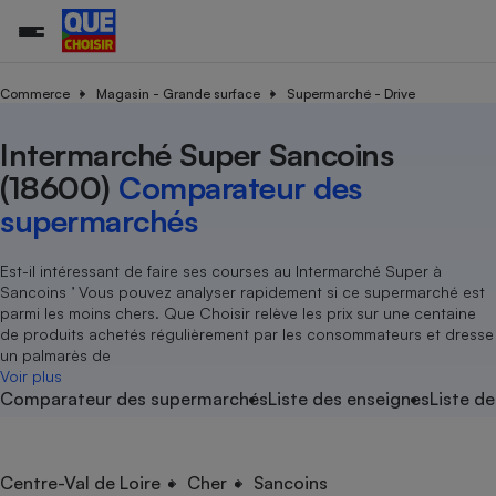
Commerce
Magasin - Grande surface
Supermarché - Drive
Intermarché Super Sancoins
Additifs a
Comparate
Comparatif
Comparateu
Comparatif
Comparateu
Comparatif
Comparati
Substances
Toutes les actualités
Tous les services
Tous nos combats
L’association
Organismes de défense 
Train
supermarc
cosmétiqu
(18600)
Comparateur des
Comparateu
Achat - Vente - Travaux
Démarche administrative
Enquêtes
Nos actions
Nos missions
Système judiciaire
Transport aérien
gratuit
supermarchés
Copropriété
Famille
Guides d'achat
Nos grandes victoires
Notre méthodologie
Location
Senior
Comparateu
Comparate
Comparati
Comparatif
Comparate
Comparatif
Comparatif
Est-il intéressant de faire ses courses au Intermarché Super à
Conseils
Les billets de la présidente
Notre financement
supermarc
électrique
Sancoins ’ Vous pouvez analyser rapidement si ce supermarché est
Service marchand
Magasin - Grande surfac
Sport
Soumettre un litige
Brèves
Nos associations locales
Nos partenaires
parmi les moins chers. Que Choisir relève les prix sur une centaine
Air
Marketing - Fidélisation
Vacances - Tourisme
Lettres types
de produits achetés régulièrement par les consommateurs et dresse
Nous rejoindre
Nous rejoindre
Déchet
un palmarès de
Méthode de vente - Abu
Rencontrer une association locale
Comparate
Comparatif
Comparatif
Comparatif
Comparatif
Voir plus
En savoir plus sur Que Choisir Ensemble
Eau
Comparateur des supermarchés
Liste des enseignes
Liste de
s
Agriculture
Achat - Vente - Location
Energie
Nutrition
Assurance auto
-nous ?
Produit alimentaire
Carburant
Comparati
Comparati
Comparati
Comparate
Centre-Val de Loire
Cher
Sancoins