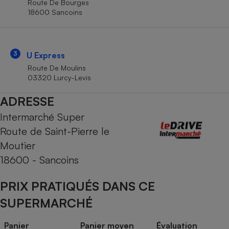
Route De Bourges
Téléphone mobile -
18600 Sancoins
Smartphone
Plaque de cuisson à
induction
3
U Express
Route De Moulins
Climatiseur -
03320 Lurcy-Levis
Ventilateur
ADRESSE
Intermarché Super
Antivirus
Route de Saint-Pierre le
Climatiseur -
Ventilateur
Moutier
18600 - Sancoins
PRIX PRATIQUÉS DANS CE
SUPERMARCHÉ
Panier
Panier moyen
Évaluation