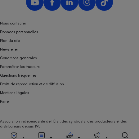
Téléphone mobile -
Smartphone
Plaque de cuisson à
induction
Nous contacter
Données personnelles
Plan du site
Climatiseur -
Newsletter
Ventilateur
Conditions générales
Paramétrer les traceurs
Antivirus
Questions fréquentes
Climatiseur -
Droits de reproduction et de diffusion
Ventilateur
Mentions légales
Panel
Association indépendante de l’État, des syndicats, des producteurs et des
distributeurs depuis 1951.