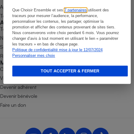
Appli Quel Produit
Petit électroménager - U
Que Choisir Ensemble et ses
7 partenaires
utilisent des
Complément
Tous nos tests de produits
traceurs pour mesurer l’audience, la performance,
alimentaire
Accompagner
personnaliser les contenus, les partager, optimiser la
Mutuelle
Assurance emprunteur
promotion et afficher des contenus provenant de sites tiers.
Tous nos comparateurs
Nous conserverons votre choix pendant 6 mois. Vous pourrez
Nos services
changer d’avis à tout moment en utilisant le lien « paramétrer
les traceurs » en bas de chaque page.
Soumettre un litige
Politique de confidentialité mise à jour le 12/07/2024
Rencontrer une association locale
Personnaliser mes choix
Matelas
Champagne
Mobiliser
bouteille
Banque en 
Combats
TOUT ACCEPTER & FERMER
Téléviseur
Victoires
Antimoustique
Devenir adhérent
Lave-linge
Devenir bénévole
Faire un don
Radiateur électrique