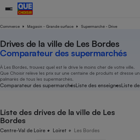
Commerce
Magasin - Grande surface
Supermarché - Drive
Drives de la ville de Les Bordes
Additifs a
Comparate
Comparatif
Comparateu
Comparatif
Comparateu
Comparatif
Comparati
Substances
Toutes les actualités
Tous les services
Tous nos combats
L’association
Organismes de défense 
Train
supermarc
cosmétiqu
Comparateur des supermarchés
Comparateu
Achat - Vente - Travaux
Démarche administrative
Enquêtes
Nos actions
Nos missions
Système judiciaire
Transport aérien
gratuit
Copropriété
Famille
Guides d'achat
Nos grandes victoires
Notre méthodologie
À Les Bordes, trouvez quel est le drive le moins cher de votre ville.
Location
Senior
Que Choisir relève les prix sur une centaine de produits et dresse un
Comparateu
Comparate
Comparati
Comparatif
Comparate
Comparatif
Comparatif
Conseils
Les billets de la présidente
Notre financement
palmarès de tous les supermarchés.
supermarc
électrique
Service marchand
Magasin - Grande surfac
Sport
Soumettre un litige
Comparateur des supermarchés
Liste des enseignes
Liste de
Brèves
Nos associations locales
Nos partenaires
Air
Marketing - Fidélisation
Vacances - Tourisme
Lettres types
Nous rejoindre
Nous rejoindre
Déchet
Méthode de vente - Abu
Rencontrer une association locale
Comparate
Comparatif
Comparatif
Comparatif
Comparatif
En savoir plus sur Que Choisir Ensemble
Liste des drives de la ville de Les
Eau
s
Agriculture
Achat - Vente - Location
Bordes
Energie
Nutrition
Assurance auto
Centre-Val de Loire
Loiret
Les Bordes
-nous ?
Produit alimentaire
Carburant
Comparati
Comparati
Comparati
Comparate