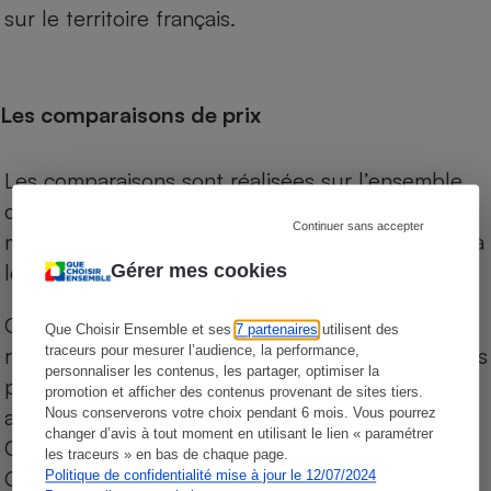
sur le territoire français.
Les comparaisons de prix
Les comparaisons sont réalisées sur l’ensemble
des produits des magasins. Les produits de
Continuer sans accepter
marques de distributeurs (MDD) sont comparés à
leurs équivalents chez leurs concurrents.
Gérer mes cookies
Chaque jour, les prix de tous les produits sont
Que Choisir Ensemble et ses
7 partenaires
utilisent des
traceurs pour mesurer l’audience, la performance,
relevés par Internet, sur les services drives (1) des
personnaliser les contenus, les partager, optimiser la
principales enseignes de la grande distribution
promotion et afficher des contenus provenant de sites tiers.
alimentaire (hors hard discount) : Auchan,
Nous conserverons votre choix pendant 6 mois. Vous pourrez
changer d’avis à tout moment en utilisant le lien « paramétrer
Carrefour Hyper, Carrefour Market, Carrefour
les traceurs » en bas de chaque page.
City, Leclerc, Intermarché, Monoprix, Super U et
Politique de confidentialité mise à jour le 12/07/2024