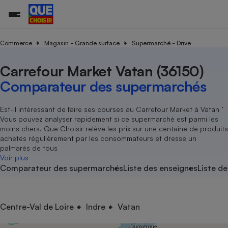
Commerce
Magasin - Grande surface
Supermarché - Drive
Carrefour Market Vatan (36150)
Additifs a
Comparate
Comparatif
Comparateu
Comparatif
Comparateu
Comparatif
Comparati
Substances
Toutes les actualités
Tous les services
Tous nos combats
L’association
Organismes de défense 
Train
supermarc
cosmétiqu
Comparateur des supermarchés
Comparateu
Achat - Vente - Travaux
Démarche administrative
Enquêtes
Nos actions
Nos missions
Système judiciaire
Transport aérien
gratuit
Copropriété
Famille
Guides d'achat
Nos grandes victoires
Notre méthodologie
Est-il intéressant de faire ses courses au Carrefour Market à Vatan ’
Location
Senior
Vous pouvez analyser rapidement si ce supermarché est parmi les
Comparateu
Comparate
Comparati
Comparatif
Comparate
Comparatif
Comparatif
Conseils
Les billets de la présidente
Notre financement
moins chers. Que Choisir relève les prix sur une centaine de produits
supermarc
électrique
Service marchand
Magasin - Grande surfac
Sport
Soumettre un litige
achetés régulièrement par les consommateurs et dresse un
Brèves
Nos associations locales
Nos partenaires
Air
palmarès de tous
Marketing - Fidélisation
Vacances - Tourisme
Lettres types
Voir plus
Nous rejoindre
Nous rejoindre
Déchet
Comparateur des supermarchés
Liste des enseignes
Liste de
Méthode de vente - Abu
Rencontrer une association locale
Comparate
Comparatif
Comparatif
Comparatif
Comparatif
En savoir plus sur Que Choisir Ensemble
Eau
s
Agriculture
Achat - Vente - Location
Energie
Nutrition
Assurance auto
Centre-Val de Loire
Indre
Vatan
-nous ?
Produit alimentaire
Carburant
Comparati
Comparati
Comparati
Comparate