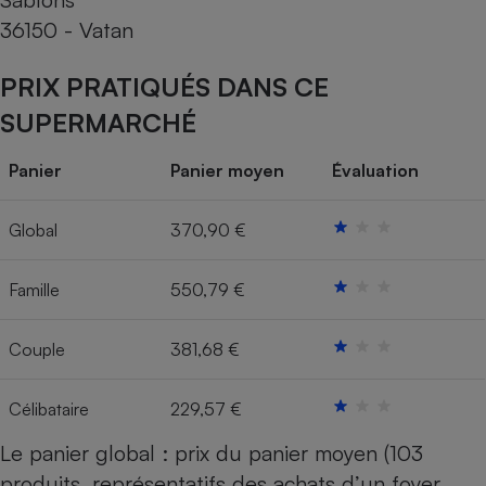
Téléphone mobile -
36150 - Vatan
Smartphone
Plaque de cuisson à
induction
PRIX PRATIQUÉS DANS CE
SUPERMARCHÉ
Climatiseur -
Panier
Panier moyen
Évaluation
Ventilateur
Global
370,90 €
Antivirus
Climatiseur -
Famille
550,79 €
Ventilateur
Couple
381,68 €
Célibataire
229,57 €
Le panier global : prix du panier moyen (103
produits, représentatifs des achats d’un foyer