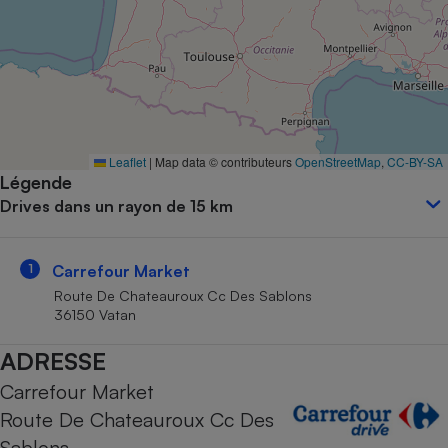
Petit électroménager - U
Complément
alimentaire
Mutuelle
Assurance emprunteur
Leaflet
|
Map data © contributeurs
OpenStreetMap
,
CC-BY-SA
Légende
Matelas
Champagne
Drives dans un rayon de 15 km
bouteille
Banque en 
Téléviseur
1
Carrefour Market
Antimoustique
Lave-linge
Route De Chateauroux Cc Des Sablons
36150 Vatan
ADRESSE
Carrefour Market
Radiateur électrique
Route De Chateauroux Cc Des
Sablons