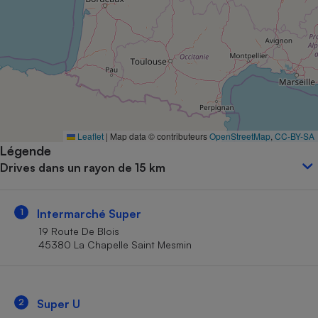
Petit électroménager - U
Complément
alimentaire
Mutuelle
Assurance emprunteur
Matelas
Leaflet
|
Map data © contributeurs
OpenStreetMap
,
CC-BY-SA
Champagne
Légende
bouteille
Banque en 
Drives dans un rayon de 15 km
Téléviseur
Antimoustique
Lave-linge
1
Intermarché Super
19 Route De Blois
45380 La Chapelle Saint Mesmin
Radiateur électrique
2
Super U