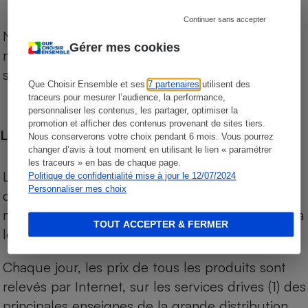
Continuer sans accepter
Notre comparateur de supermarchés propose le
Gérer mes cookies
niveau de prix des supermarchés, géolocalisés
sur le territoire français.
Que Choisir Ensemble et ses
7 partenaires
utilisent des
traceurs pour mesurer l’audience, la performance,
personnaliser les contenus, les partager, optimiser la
promotion et afficher des contenus provenant de sites tiers.
Les comparaisons de prix
Nous conserverons votre choix pendant 6 mois. Vous pourrez
changer d’avis à tout moment en utilisant le lien « paramétrer
les traceurs » en bas de chaque page.
Les comparaisons sont réalisées sur l’ensemble
Politique de confidentialité mise à jour le 12/07/2024
Personnaliser mes choix
des produits des magasins. Les produits de
marques de distributeurs (MDD) sont comparés à
TOUT ACCEPTER & FERMER
leurs équivalents chez leurs concurrents.
Chaque jour, les prix de tous les produits sont
relevés par Internet, sur les services drives (1) des
principales enseignes de la grande distribution