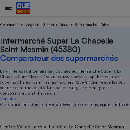
Commerce
Magasin - Grande surface
Supermarché - Drive
Intermarché Super La Chapelle
Additifs a
Comparate
Comparatif
Comparateu
Comparatif
Comparateu
Comparatif
Comparati
Substances
Toutes les actualités
Tous les services
Tous nos combats
L’association
Organismes de défense 
Train
supermarc
cosmétiqu
Saint Mesmin (45380)
Comparateu
Achat - Vente - Travaux
Démarche administrative
Enquêtes
Nos actions
Nos missions
Système judiciaire
Transport aérien
gratuit
Comparateur des supermarchés
Copropriété
Famille
Guides d'achat
Nos grandes victoires
Notre méthodologie
Location
Senior
Comparateu
Comparate
Comparati
Comparatif
Comparate
Comparatif
Comparatif
Est-il intéressant de faire ses courses au Intermarché Super à La
Conseils
Les billets de la présidente
Notre financement
supermarc
électrique
Chapelle Saint Mesmin ’ Vous pouvez analyser rapidement si ce
Service marchand
Magasin - Grande surfac
Sport
Soumettre un litige
Brèves
Nos associations locales
Nos partenaires
supermarché est parmi les moins chers. Que Choisir relève les prix
Air
Marketing - Fidélisation
Vacances - Tourisme
Lettres types
sur une centaine de produits achetés régulièrement par les
Nous rejoindre
Nous rejoindre
Déchet
consommateurs et dresse un
Méthode de vente - Abu
Rencontrer une association locale
Comparate
Comparatif
Comparatif
Comparatif
Comparatif
Voir plus
En savoir plus sur Que Choisir Ensemble
Eau
Comparateur des supermarchés
Liste des enseignes
Liste de
s
Agriculture
Achat - Vente - Location
Energie
Nutrition
Assurance auto
-nous ?
Produit alimentaire
Carburant
Comparati
Comparati
Comparati
Comparate
Centre-Val de Loire
Loiret
La Chapelle Saint Mesmin