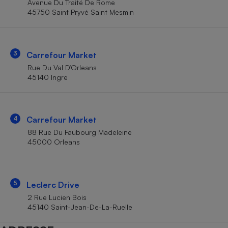
Avenue Du Traité De Rome
Téléphone mobile -
45750 Saint Pryvé Saint Mesmin
Smartphone
Plaque de cuisson à
induction
3
Carrefour Market
Rue Du Val D’Orleans
Climatiseur -
45140 Ingre
Ventilateur
Antivirus
4
Carrefour Market
88 Rue Du Faubourg Madeleine
Climatiseur -
Ventilateur
45000 Orleans
5
Leclerc Drive
2 Rue Lucien Bois
45140 Saint-Jean-De-La-Ruelle