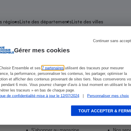
atif sèche-linge
atif smartphone
atif nettoyeur haute
ateur mutuelle
on
s régions
Liste des départements
Liste des villes
Réparation
Obsèques - Pompes
teur des devis d’opticiens
Continuer sans accept
e Mehun-sur-Yèvre
funèbres
eur-congélateur
dio
 robot
Gérer mes cookies
nduction
son
ranulés
irante
e multifonction
électrique
Choisir Ensemble et ses
7 partenaires
utilisent des traceurs pour mesurer
hé Super-Mehun-Sur-Yèvre
ience, la performance, personnaliser les contenus, les partager, optimiser la
Panneaux
r mobile
r portable
tion et afficher des contenus provenant de sites tiers. Nous conserverons vo
photovoltaïques
 pendant 6 mois. Vous pourrez changer d’avis à tout moment en utilisant le li
 Médicament
 balai
étrer les traceurs » en bas de chaque page.
ique de confidentialité mise à jour le 12/07/2024
|
Personnaliser mes choix
omplémentaire santé
 traîneau
ctile
Circuits courts et
alimentation locale
Puériculture - Produit
 automatique
pour bébé
TOUT ACCEPTER & FERM
Informer
Acco
Banque en ligne
seur
S’abonner au site
Tous no
vapeur
S’abonner au magazine
Nos serv