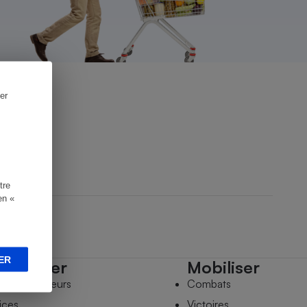
er
tre
en «
ER
mpagner
Mobiliser
s comparateurs
Combats
ices
Victoires