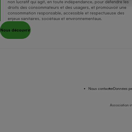
non lucratif qui agit, en toute indépendance, pour défendre les
Internet
droits des consommateurs et des usagers, et promouvoir une
consommation responsable, accessible et respectueuse des
Gros électroménager
Téléphonie
enjeux sanitaires, sociétaux et environnementaux.
Petit électroménager 
Nous découvrir
Complément
alimentaire
Mutuelle
Assurance emprunteu
Matelas
Champa
boutei
Banque 
Nous contacter
Données pe
Téléviseur
Antimoustique
Lave-linge
Association i