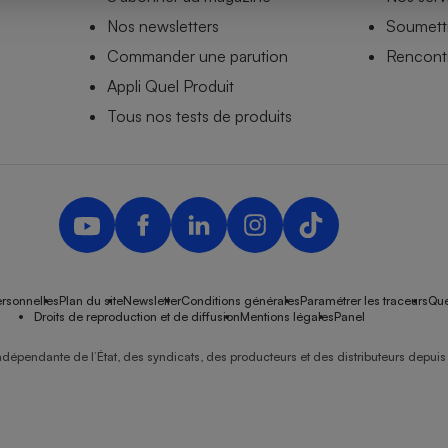
Nos newsletters
Soumettr
Commander une parution
Rencontr
Appli Quel Produit
- Ustensile
Foie gras
Tous nos tests de produits
Aide auditive
r
Assurance vie
Poêle à granulés
gne - Comment choisir une
lle de champagne
en ligne
rsonnelles
Plan du site
Newsletter
Conditions générales
Paramétrer les traceurs
Que
Ordinateur portable
Droits de reproduction et de diffusion
Mentions légales
Panel
Crème solaire
Lave-vaisselle
ndépendante de l’État, des syndicats, des producteurs et des distributeurs depuis 