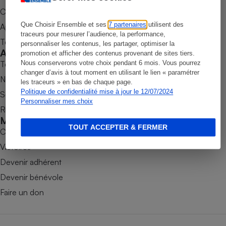
Commander une parution
Petit électroménager - U
Complément
Que Choisir Ensemble et ses
7 partenaires
utilisent des
Appli Quel Produit
alimentaire
traceurs pour mesurer l’audience, la performance,
Mutuelle
Tous nos tests de produits
personnaliser les contenus, les partager, optimiser la
Assurance emprunteur
Accompagner
promotion et afficher des contenus provenant de sites tiers.
Tous nos comparateurs
Nous conserverons votre choix pendant 6 mois. Vous pourrez
changer d’avis à tout moment en utilisant le lien « paramétrer
Nos services
les traceurs » en bas de chaque page.
Politique de confidentialité mise à jour le 12/07/2024
Soumettre un litige
Matelas
Champagne
Personnaliser mes choix
Rencontrer une association locale
bouteille
Banque en 
Mobiliser
TOUT ACCEPTER & FERMER
Téléviseur
Combats
Antimoustique
Victoires
Lave-linge
Devenir adhérent
Devenir bénévole
Faire un don
Radiateur électrique