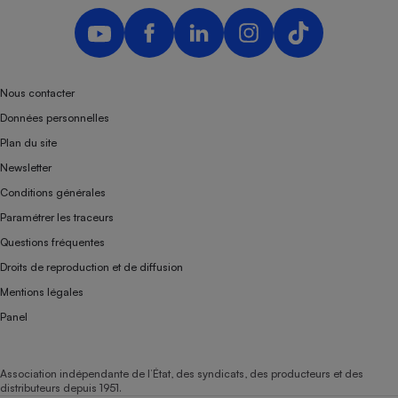
Téléphone mobile -
Smartphone
Plaque de cuisson à
induction
Nous contacter
Données personnelles
Climatiseur -
Plan du site
Ventilateur
Newsletter
Conditions générales
Antivirus
Paramétrer les traceurs
Climatiseur -
Questions fréquentes
Ventilateur
Droits de reproduction et de diffusion
Mentions légales
Panel
Association indépendante de l’État, des syndicats, des producteurs et des
distributeurs depuis 1951.