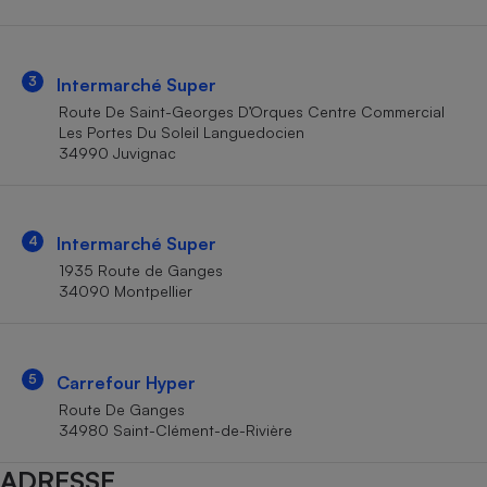
Téléphone mobile -
Smartphone
Plaque de cuisson à
induction
3
Intermarché Super
Route De Saint-Georges D’Orques Centre Commercial
Les Portes Du Soleil Languedocien
34990 Juvignac
Climatiseur -
Ventilateur
4
Intermarché Super
Antivirus
1935 Route de Ganges
Climatiseur -
34090 Montpellier
Ventilateur
5
Carrefour Hyper
Route De Ganges
34980 Saint-Clément-de-Rivière
ADRESSE