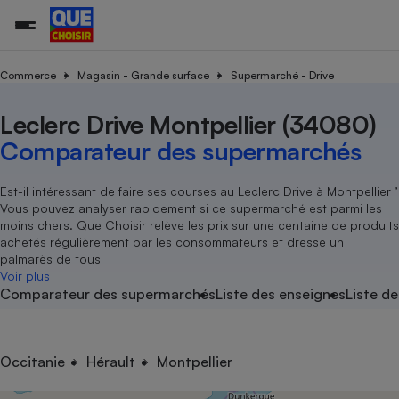
Commerce
Magasin - Grande surface
Supermarché - Drive
Leclerc Drive Montpellier (34080)
Additifs a
Comparate
Comparatif
Comparateu
Comparatif
Comparateu
Comparatif
Comparati
Substances
Toutes les actualités
Tous les services
Tous nos combats
L’association
Organismes de défense 
Train
supermarc
cosmétiqu
Comparateur des supermarchés
Comparateu
Achat - Vente - Travaux
Démarche administrative
Enquêtes
Nos actions
Nos missions
Système judiciaire
Transport aérien
gratuit
Copropriété
Famille
Guides d'achat
Nos grandes victoires
Notre méthodologie
Est-il intéressant de faire ses courses au Leclerc Drive à Montpellier ’
Location
Senior
Vous pouvez analyser rapidement si ce supermarché est parmi les
Comparateu
Comparate
Comparati
Comparatif
Comparate
Comparatif
Comparatif
Conseils
Les billets de la présidente
Notre financement
moins chers. Que Choisir relève les prix sur une centaine de produits
supermarc
électrique
Service marchand
Magasin - Grande surfac
Sport
Soumettre un litige
achetés régulièrement par les consommateurs et dresse un
Brèves
Nos associations locales
Nos partenaires
Air
palmarès de tous
Marketing - Fidélisation
Vacances - Tourisme
Lettres types
Voir plus
Nous rejoindre
Nous rejoindre
Déchet
Comparateur des supermarchés
Liste des enseignes
Liste de
Méthode de vente - Abu
Rencontrer une association locale
Comparate
Comparatif
Comparatif
Comparatif
Comparatif
En savoir plus sur Que Choisir Ensemble
Eau
s
Agriculture
Achat - Vente - Location
Energie
Nutrition
Assurance auto
Occitanie
Hérault
Montpellier
-nous ?
Produit alimentaire
Carburant
Comparati
Comparati
Comparati
Comparate