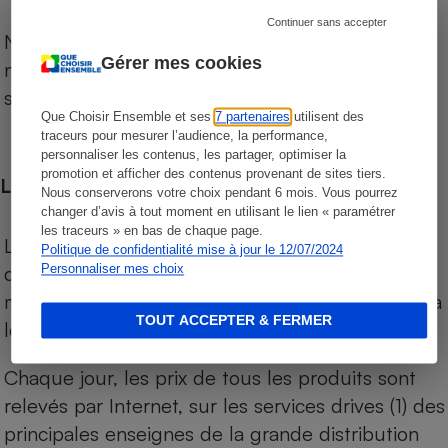
Continuer sans accepter
Notre comparateur de supermarchés propose le
Gérer mes cookies
niveau de prix des supermarchés, géolocalisés
sur le territoire français.
Que Choisir Ensemble et ses
7 partenaires
utilisent des
traceurs pour mesurer l’audience, la performance,
personnaliser les contenus, les partager, optimiser la
promotion et afficher des contenus provenant de sites tiers.
Les comparaisons de prix
Nous conserverons votre choix pendant 6 mois. Vous pourrez
changer d’avis à tout moment en utilisant le lien « paramétrer
les traceurs » en bas de chaque page.
Les comparaisons sont réalisées sur l’ensemble
Politique de confidentialité mise à jour le 12/07/2024
des produits des magasins. Les produits de
Personnaliser mes choix
marques de distributeurs (MDD) sont comparés à
TOUT ACCEPTER & FERMER
leurs équivalents chez leurs concurrents.
Chaque jour, les prix de tous les produits sont
relevés par Internet, sur les services drives (1) des
principales enseignes de la grande distribution