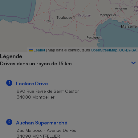
Petit électroménager - U
Complément
alimentaire
Mutuelle
Assurance emprunteur
Leaflet
|
Map data © contributeurs
OpenStreetMap
,
CC-BY-SA
Légende
Matelas
Champagne
Drives dans un rayon de 15 km
bouteille
Banque en 
Téléviseur
1
Leclerc Drive
Antimoustique
Lave-linge
890 Rue Favre de Saint Castor
34080 Montpellier
Radiateur électrique
2
Auchan Supermarché
Zac Malbosc - Avenue De Fès
34090 MONTPELLIER