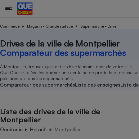
Commerce
Magasin - Grande surface
Supermarché - Drive
Drives de la ville de Montpellier
Additifs a
Comparate
Comparatif
Comparateu
Comparatif
Comparateu
Comparatif
Comparati
Substances
Toutes les actualités
Tous les services
Tous nos combats
L’association
Organismes de défense 
Train
supermarc
cosmétiqu
Comparateur des supermarchés
Comparateu
Achat - Vente - Travaux
Démarche administrative
Enquêtes
Nos actions
Nos missions
Système judiciaire
Transport aérien
gratuit
Copropriété
Famille
Guides d'achat
Nos grandes victoires
Notre méthodologie
À Montpellier, trouvez quel est le drive le moins cher de votre ville.
Location
Senior
Que Choisir relève les prix sur une centaine de produits et dresse un
Comparateu
Comparate
Comparati
Comparatif
Comparate
Comparatif
Comparatif
Conseils
Les billets de la présidente
Notre financement
palmarès de tous les supermarchés.
supermarc
électrique
Service marchand
Magasin - Grande surfac
Sport
Soumettre un litige
Comparateur des supermarchés
Liste des enseignes
Liste de
Brèves
Nos associations locales
Nos partenaires
Air
Marketing - Fidélisation
Vacances - Tourisme
Lettres types
Nous rejoindre
Nous rejoindre
Déchet
Méthode de vente - Abu
Rencontrer une association locale
Comparate
Comparatif
Comparatif
Comparatif
Comparatif
En savoir plus sur Que Choisir Ensemble
Liste des drives de la ville de
Eau
s
Agriculture
Achat - Vente - Location
Montpellier
Energie
Nutrition
Assurance auto
Occitanie
Hérault
Montpellier
-nous ?
Produit alimentaire
Carburant
Comparati
Comparati
Comparati
Comparate