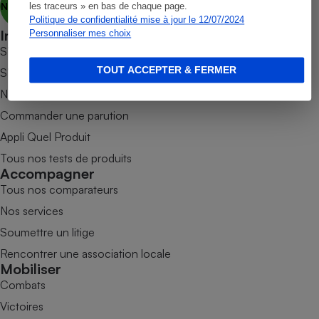
Nous découvrir
les traceurs » en bas de chaque page.
Téléphone mobile -
Smartphone
Politique de confidentialité mise à jour le 12/07/2024
Plaque de cuisson à
Informer
Personnaliser mes choix
induction
S’abonner au site
TOUT ACCEPTER & FERMER
S’abonner au magazine
Nos newsletters
Climatiseur -
Commander une parution
Ventilateur
Appli Quel Produit
Tous nos tests de produits
Antivirus
Accompagner
Climatiseur -
Tous nos comparateurs
Ventilateur
Nos services
Soumettre un litige
Rencontrer une association locale
Mobiliser
Combats
Victoires