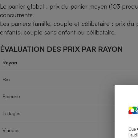
Le panier global : prix du panier moyen (103 produ
concurrents.
Les paniers famille, couple et célibataire : prix d
Cafetière à expresso
enfants, couple sans enfant ou célibataire.
ÉVALUATION DES PRIX PAR RAYON
Rayon
Bio
Robot ménager
Épicerie
Laitages
Que 
Viandes
l’aud