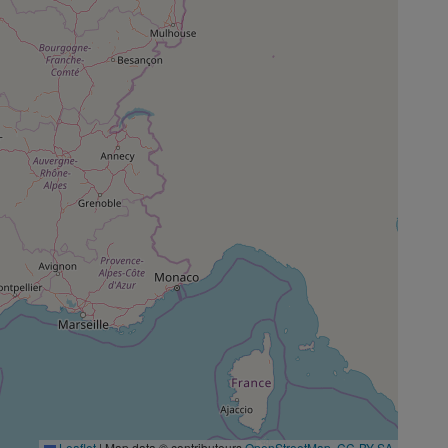
Leaflet
|
Map data © contributeurs
OpenStreetMap
,
CC-BY-SA