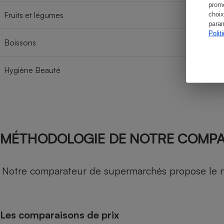
promo
Fruits et légumes
choix
param
Polit
Boissons
Hygiène Beauté
MÉTHODOLOGIE DE NOTRE COMP
Notre comparateur de supermarchés propose le nive
Les comparaisons de prix