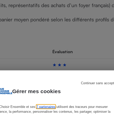
its, représentatifs des achats d’un foyer français
u panier moyen pondéré selon les différents profils
s
Réfrigérateur
Évaluation
Continuer sans accept
Gérer mes cookies
Choisir Ensemble et ses
7 partenaires
utilisent des traceurs pour mesurer
ience, la performance, personnaliser les contenus, les partager, optimiser la