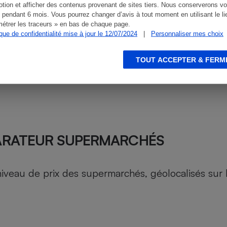
tion et afficher des contenus provenant de sites tiers. Nous conserverons vo
 pendant 6 mois. Vous pourrez changer d’avis à tout moment en utilisant le li
étrer les traceurs » en bas de chaque page.
ique de confidentialité mise à jour le 12/07/2024
|
Personnaliser mes choix
TOUT ACCEPTER & FERM
ARATEUR SUPERMARCHÉS
au de prix des supermarchés, géolocalisés sur le 