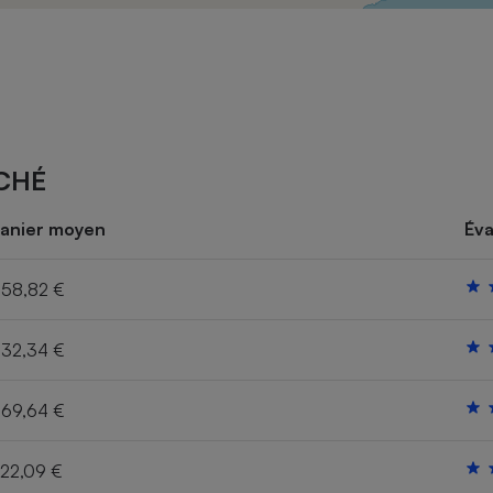
Électricité - Gaz
Appareil photo
numérique
Four encastrable
CHÉ
Lessive
anier moyen
Éva
58,82 €
32,34 €
Aspirateur
69,64 €
22,09 €