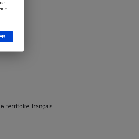
tre
en «
ER
territoire français.