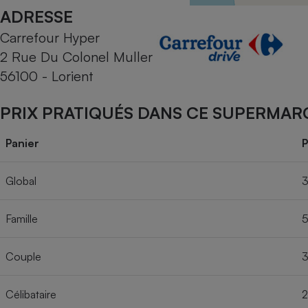
Radiateur électrique
ADRESSE
Carrefour Hyper
Téléphone mobile -
2 Rue Du Colonel Muller
Smartphone
Plaque de cuisson à
56100 - Lorient
induction
PRIX PRATIQUÉS DANS CE SUPERMAR
Climatiseur -
Panier
P
Ventilateur
Global
3
Antivirus
Famille
5
Climatiseur -
Ventilateur
Couple
3
Célibataire
2