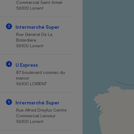
Commercial Saint Armel
Internet
56100 Lorient
Gros électroménager
Téléphonie
3
Intermarché Super
Petit électroménager 
Complément
Rue Général De La
alimentaire
Bolardière
Mutuelle
Assurance emprunteu
56100 Lorient
4
U Express
87 boulevard cosmao du
Matelas
Champa
manoir
boutei
56100 LORIENT
Banque 
Téléviseur
5
Intermarché Super
Antimoustique
Lave-linge
Rue Alfred Dreyfus Centre
Commercial Lanveur
56100 Lorient