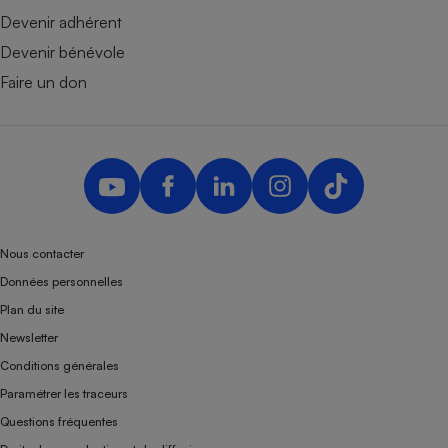
Téléphone mobile -
Devenir adhérent
Smartphone
Plaque de cuisson à
Devenir bénévole
induction
Faire un don
Climatiseur -
Ventilateur
Antivirus
Nous contacter
Climatiseur -
Ventilateur
Données personnelles
Plan du site
Newsletter
Conditions générales
Paramétrer les traceurs
Questions fréquentes