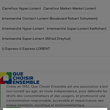
pression
Choisir son fioul
Assurance
Sécurité - Hygiène
Circulation routière
Carrefour Hyper-Lorient
Carrefour Market-Market Lorient
Choisir son pellet
Crédit immobilier
Banque - Crédit
Contrôle technique - Rép
Intermarché Contact-Lorient (Boulevard Robert Schumann)
Comparateur assurance emprunteur
Maison de retraite
Epargne - Fiscalité
Comparateu
Pièce détachée
Energie Moins Chère Ensemble
Comparatif réfrigérateur
Comparatif casque audio
Comparatif tondeuse ro
Moto
Intermarché Hyper-Lorient
Intermarché Super-Lorient Kerfichant
Comparatif plaque à indu
Comparatif barre de son
Comparatif poêle à gran
Supermarché - Drive
Intermarché Super-Lorient (Alfred Dreyfus)
Comparatif hotte aspira
Comparatif imprimante m
Comparatif radiateur éle
U Express-U Express LORIENT
Électricité - Gaz
Hygiène - Beauté
Comparatif climatiseur m
Comparatif ordinateur p
Tous les comparateurs
Maladie - Médecine - Mé
Comparatif aspirateur bal
Comparatif ultrabook
Aménagement
Toutes les cartes interactives
Système de santé - Com
Comparatif aspirateur tr
Comparatif tablette tacti
Supermarché - Drive
Bricolage - Jardinage
Retraite
Comparatif cafetière au
Chauffage
Speedtest - Testez le débit de votre
Mutuelle
Comparatif robot cuiseu
Image et son
Produit d'entretien
connexion Internet
Créée en 1951, Que Choisir Ensemble est une association à but
non lucratif qui agit, en toute indépendance, pour défendre les
Comparatif centrale vap
Comparateur auto
Informatique
Sécurité domestique
droits des consommateurs et des usagers, et promouvoir une
consommation responsable, accessible et respectueuse des
Internet
enjeux sanitaires, sociétaux et environnementaux.
Gros électroménager
Téléphonie