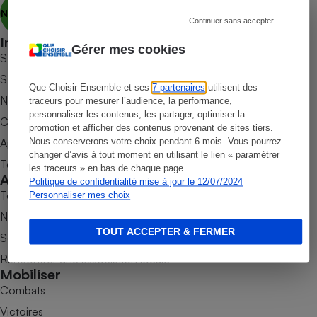
Nous découvrir
Petit électroménager - U
Continuer sans accepter
Complément
Informer
alimentaire
Gérer mes cookies
S’abonner au site
Mutuelle
Assurance emprunteur
S’abonner au magazine
Que Choisir Ensemble et ses
7 partenaires
utilisent des
Nos newsletters
traceurs pour mesurer l’audience, la performance,
personnaliser les contenus, les partager, optimiser la
Commander une parution
promotion et afficher des contenus provenant de sites tiers.
Matelas
Champagne
Appli Quel Produit
Nous conserverons votre choix pendant 6 mois. Vous pourrez
bouteille
changer d’avis à tout moment en utilisant le lien « paramétrer
Banque en 
Tous nos tests de produits
les traceurs » en bas de chaque page.
Accompagner
Téléviseur
Politique de confidentialité mise à jour le 12/07/2024
Tous nos comparateurs
Personnaliser mes choix
Antimoustique
Lave-linge
Nos services
TOUT ACCEPTER & FERMER
Soumettre un litige
Rencontrer une association locale
Mobiliser
Radiateur électrique
Combats
Victoires