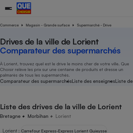
Commerce
Magasin - Grande surface
Supermarché - Drive
Drives de la ville de Lorient
Additifs a
Comparate
Comparatif
Comparateu
Comparatif
Comparateu
Comparatif
Comparati
Substances
Toutes les actualités
Tous les services
Tous nos combats
L’association
Organismes de défense 
Train
supermarc
cosmétiqu
Comparateur des supermarchés
Comparateu
Achat - Vente - Travaux
Démarche administrative
Enquêtes
Nos actions
Nos missions
Système judiciaire
Transport aérien
gratuit
Copropriété
Famille
Guides d'achat
Nos grandes victoires
Notre méthodologie
À Lorient, trouvez quel est le drive le moins cher de votre ville. Que
Location
Senior
Choisir relève les prix sur une centaine de produits et dresse un
Comparateu
Comparate
Comparati
Comparatif
Comparate
Comparatif
Comparatif
Conseils
Les billets de la présidente
Notre financement
palmarès de tous les supermarchés.
supermarc
électrique
Service marchand
Magasin - Grande surfac
Sport
Soumettre un litige
Comparateur des supermarchés
Liste des enseignes
Liste de
Brèves
Nos associations locales
Nos partenaires
Air
Marketing - Fidélisation
Vacances - Tourisme
Lettres types
Nous rejoindre
Nous rejoindre
Déchet
Méthode de vente - Abu
Rencontrer une association locale
Comparate
Comparatif
Comparatif
Comparatif
Comparatif
En savoir plus sur Que Choisir Ensemble
Liste des drives de la ville de Lorient
Eau
s
Agriculture
Achat - Vente - Location
Energie
Bretagne
Morbihan
Lorient
Nutrition
Assurance auto
-nous ?
Produit alimentaire
Carburant
Comparati
Comparati
Comparati
Comparate
Lorient
:
Carrefour Express-Express Lorient Guieysse