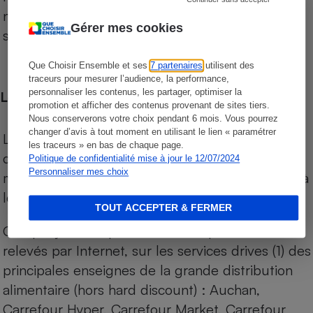
niveau de prix des supermarchés, géolocalisés
Gérer mes cookies
sur le territoire français.
Que Choisir Ensemble et ses
7 partenaires
utilisent des
traceurs pour mesurer l’audience, la performance,
personnaliser les contenus, les partager, optimiser la
Les comparaisons de prix
promotion et afficher des contenus provenant de sites tiers.
Nous conserverons votre choix pendant 6 mois. Vous pourrez
changer d’avis à tout moment en utilisant le lien « paramétrer
Les comparaisons sont réalisées sur l’ensemble
les traceurs » en bas de chaque page.
des produits des magasins. Les produits de
Politique de confidentialité mise à jour le 12/07/2024
Personnaliser mes choix
marques de distributeurs (MDD) sont comparés à
leurs équivalents chez leurs concurrents.
TOUT ACCEPTER & FERMER
Chaque jour, les prix de tous les produits sont
relevés par Internet, sur les services drives (1) des
principales enseignes de la grande distribution
alimentaire (hors hard discount) : Auchan,
Carrefour Hyper, Carrefour Market, Carrefour