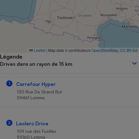
Petit électroménager - U
Complément
alimentaire
Mutuelle
Assurance emprunteur
Leaflet
|
Map data © contributeurs
OpenStreetMap
,
CC-BY-SA
Légende
Matelas
Champagne
Drives dans un rayon de 15 km
bouteille
Banque en 
Téléviseur
1
Carrefour Hyper
Antimoustique
Lave-linge
130 Rue De Grand But
59461 Lomme
Radiateur électrique
2
Leclerc Drive
109 rue des Fusillés
59160 Lomme