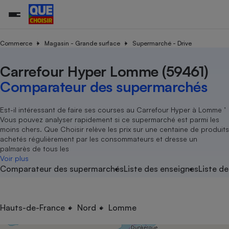
Commerce
Magasin - Grande surface
Supermarché - Drive
Carrefour Hyper Lomme (59461)
Additifs a
Comparate
Comparatif
Comparateu
Comparatif
Comparateu
Comparatif
Comparati
Substances
Toutes les actualités
Tous les services
Tous nos combats
L’association
Organismes de défense 
Train
supermarc
cosmétiqu
Comparateur des supermarchés
Comparateu
Achat - Vente - Travaux
Démarche administrative
Enquêtes
Nos actions
Nos missions
Système judiciaire
Transport aérien
gratuit
Copropriété
Famille
Guides d'achat
Nos grandes victoires
Notre méthodologie
Est-il intéressant de faire ses courses au Carrefour Hyper à Lomme ’
Location
Senior
Vous pouvez analyser rapidement si ce supermarché est parmi les
Comparateu
Comparate
Comparati
Comparatif
Comparate
Comparatif
Comparatif
Conseils
Les billets de la présidente
Notre financement
moins chers. Que Choisir relève les prix sur une centaine de produits
supermarc
électrique
Service marchand
Magasin - Grande surfac
Sport
Soumettre un litige
achetés régulièrement par les consommateurs et dresse un
Brèves
Nos associations locales
Nos partenaires
Air
palmarès de tous les
Marketing - Fidélisation
Vacances - Tourisme
Lettres types
Voir plus
Nous rejoindre
Nous rejoindre
Déchet
Comparateur des supermarchés
Liste des enseignes
Liste de
Méthode de vente - Abu
Rencontrer une association locale
Comparate
Comparatif
Comparatif
Comparatif
Comparatif
En savoir plus sur Que Choisir Ensemble
Eau
s
Agriculture
Achat - Vente - Location
Energie
Nutrition
Assurance auto
Hauts-de-France
Nord
Lomme
-nous ?
Produit alimentaire
Carburant
Comparati
Comparati
Comparati
Comparate