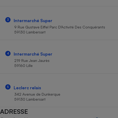
Téléphone mobile -
Smartphone
Plaque de cuisson à
induction
3
Intermarché Super
9 Rue Gustave Eiffel Parc D’Activité Des Conquérants
59130 Lambersart
Climatiseur -
Ventilateur
4
Intermarché Super
Antivirus
219 Rue Jean Jaurès
59160 Lille
Climatiseur -
Ventilateur
5
Leclerc relais
342 Avenue de Dunkerque
59130 Lambersart
ADRESSE