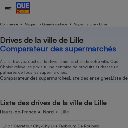
Commerce
Magasin - Grande surface
Supermarché - Drive
Drives de la ville de Lille
Additifs a
Comparate
Comparatif
Comparateu
Comparatif
Comparateu
Comparatif
Comparati
Substances
Toutes les actualités
Tous les services
Tous nos combats
L’association
Organismes de défense 
Train
supermarc
cosmétiqu
Comparateur des supermarchés
Comparateu
Achat - Vente - Travaux
Démarche administrative
Enquêtes
Nos actions
Nos missions
Système judiciaire
Transport aérien
gratuit
Copropriété
Famille
Guides d'achat
Nos grandes victoires
Notre méthodologie
À Lille, trouvez quel est le drive le moins cher de votre ville. Que
Location
Senior
Choisir relève les prix sur une centaine de produits et dresse un
Comparateu
Comparate
Comparati
Comparatif
Comparate
Comparatif
Comparatif
Conseils
Les billets de la présidente
Notre financement
palmarès de tous les supermarchés.
supermarc
électrique
Service marchand
Magasin - Grande surfac
Sport
Soumettre un litige
Comparateur des supermarchés
Liste des enseignes
Liste de
Brèves
Nos associations locales
Nos partenaires
Air
Marketing - Fidélisation
Vacances - Tourisme
Lettres types
Nous rejoindre
Nous rejoindre
Déchet
Méthode de vente - Abu
Rencontrer une association locale
Comparate
Comparatif
Comparatif
Comparatif
Comparatif
En savoir plus sur Que Choisir Ensemble
Liste des drives de la ville de Lille
Eau
s
Agriculture
Achat - Vente - Location
Energie
Hauts-de-France
Nord
Lille
Nutrition
Assurance auto
-nous ?
Produit alimentaire
Carburant
Comparati
Comparati
Comparati
Comparate
Lille
:
Carrefour City-City Lille Faubourg De Roubaix