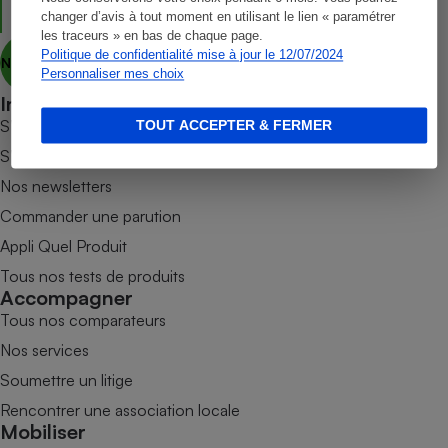
consommation responsable, accessible et respectueuse des
Téléphone mobile -
changer d’avis à tout moment en utilisant le lien « paramétrer
enjeux sanitaires, sociétaux et environnementaux.
Smartphone
les traceurs » en bas de chaque page.
Plaque de cuisson à
Politique de confidentialité mise à jour le 12/07/2024
induction
Nous découvrir
Personnaliser mes choix
Informer
S’abonner au site
TOUT ACCEPTER & FERMER
Climatiseur -
S’abonner au magazine
Ventilateur
Nos newsletters
Commander une parution
Antivirus
Appli Quel Produit
Climatiseur -
Tous nos tests de produits
Ventilateur
Accompagner
Tous nos comparateurs
Nos services
Soumettre un litige
Rencontrer une association locale
Mobiliser