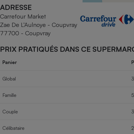
Radiateur électrique
ADRESSE
Carrefour Market
Téléphone mobile -
Zae De L’Aulnoye - Coupvray
Smartphone
Plaque de cuisson à
77700 - Coupvray
induction
PRIX PRATIQUÉS DANS CE SUPERMAR
Climatiseur -
Panier
P
Ventilateur
Global
3
Antivirus
Famille
5
Climatiseur -
Ventilateur
Couple
3
Célibataire
2