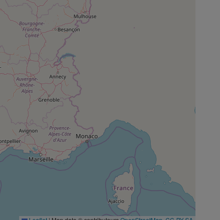
Leaflet
|
Map data © contributeurs
OpenStreetMap
,
CC-BY-SA