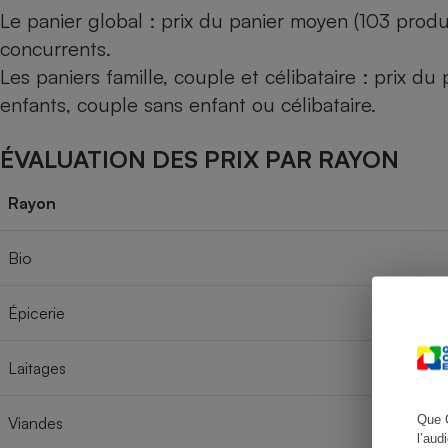
Le panier global : prix du panier moyen (103 produ
concurrents.
Les paniers famille, couple et célibataire : prix d
Cafetière à expresso
enfants, couple sans enfant ou célibataire.
ÉVALUATION DES PRIX PAR RAYON
Rayon
Bio
Robot ménager
Épicerie
Laitages
Que 
Viandes
l’aud