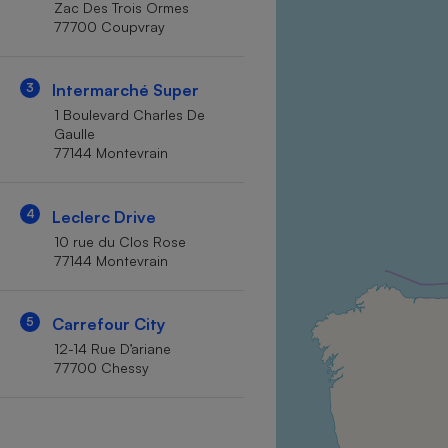
Zac Des Trois Ormes
Internet
77700 Coupvray
Gros électroménager
Téléphonie
3
Intermarché Super
Petit électroménager 
Complément
1 Boulevard Charles De
alimentaire
Gaulle
Mutuelle
Assurance emprunteu
77144 Montevrain
4
Leclerc Drive
10 rue du Clos Rose
Matelas
Champa
77144 Montevrain
boutei
Banque 
Téléviseur
5
Carrefour City
Antimoustique
12-14 Rue D’ariane
Lave-linge
77700 Chessy