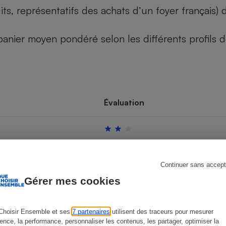
its, représentatifs des achats d’un foyer français
u panier moyen pondéré selon les différents profils
s
Réfrigérateur
Évaluation
Continuer sans accept
Gérer mes cookies
Choisir Ensemble et ses
7 partenaires
utilisent des traceurs pour mesurer
ience, la performance, personnaliser les contenus, les partager, optimiser la