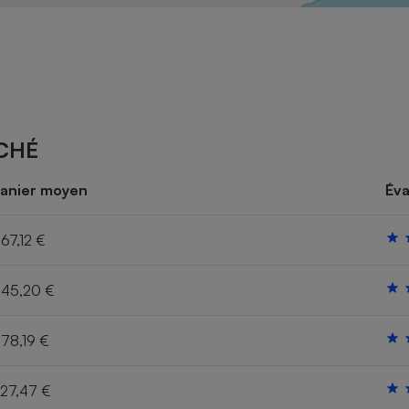
Électricité - Gaz
Appareil photo
numérique
Four encastrable
CHÉ
Lessive
anier moyen
Éva
67,12 €
45,20 €
Aspirateur
78,19 €
27,47 €