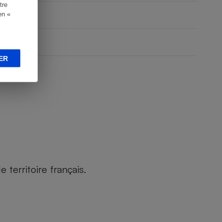
tre
en «
ER
territoire français.