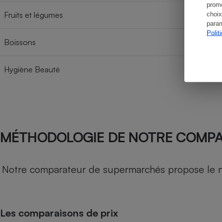
promo
Fruits et légumes
choix
param
Polit
Boissons
Hygiène Beauté
MÉTHODOLOGIE DE NOTRE COMP
Notre comparateur de supermarchés propose le nive
Les comparaisons de prix