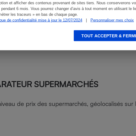
tion et afficher des contenus provenant de sites tiers. Nous conserverons vo
 pendant 6 mois. Vous pourrez changer d’avis à tout moment en utilisant le li
étrer les traceurs » en bas de chaque page.
ique de confidentialité mise à jour le 12/07/2024
|
Personnaliser mes choix
TOUT ACCEPTER & FERM
ARATEUR SUPERMARCHÉS
au de prix des supermarchés, géolocalisés sur le 