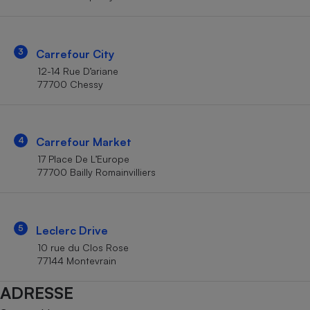
Téléphone mobile -
Smartphone
Plaque de cuisson à
induction
3
Carrefour City
12-14 Rue D’ariane
77700 Chessy
Climatiseur -
Ventilateur
4
Carrefour Market
Antivirus
17 Place De L’Europe
77700 Bailly Romainvilliers
Climatiseur -
Ventilateur
5
Leclerc Drive
10 rue du Clos Rose
77144 Montevrain
ADRESSE