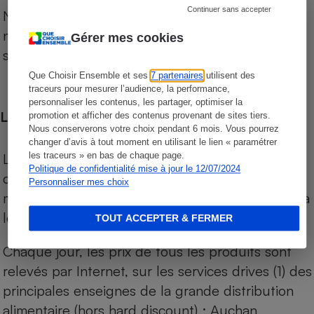
Continuer sans accepter
Notre comparateur de supermarchés propose le
niveau de prix des supermarchés, géolocalisés
Gérer mes cookies
sur le territoire français.
Que Choisir Ensemble et ses
7 partenaires
utilisent des
traceurs pour mesurer l’audience, la performance,
personnaliser les contenus, les partager, optimiser la
Les comparaisons de prix
promotion et afficher des contenus provenant de sites tiers.
Nous conserverons votre choix pendant 6 mois. Vous pourrez
changer d’avis à tout moment en utilisant le lien « paramétrer
Les comparaisons sont réalisées sur l’ensemble
les traceurs » en bas de chaque page.
Politique de confidentialité mise à jour le 12/07/2024
des produits des magasins. Les produits de
Personnaliser mes choix
marques de distributeurs (MDD) sont comparés à
leurs équivalents chez leurs concurrents.
TOUT ACCEPTER & FERMER
Chaque jour, les prix de tous les produits sont
relevés par Internet, sur les services drives (1) des
principales enseignes de la grande distribution
alimentaire (hors hard discount) : Auchan,