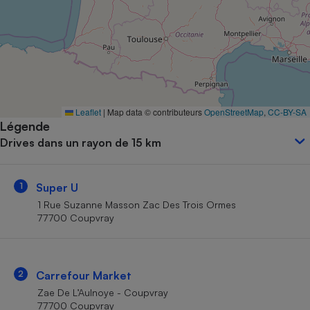
Petit électroménager - U
Complément
alimentaire
Mutuelle
Assurance emprunteur
Leaflet
|
Map data © contributeurs
OpenStreetMap
,
CC-BY-SA
Légende
Matelas
Champagne
Drives dans un rayon de 15 km
bouteille
Banque en 
Téléviseur
1
Super U
Antimoustique
Lave-linge
1 Rue Suzanne Masson Zac Des Trois Ormes
77700 Coupvray
Radiateur électrique
2
Carrefour Market
Zae De L’Aulnoye - Coupvray
77700 Coupvray