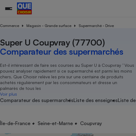
Commerce
Magasin - Grande surface
Supermarché - Drive
Super U Coupvray (77700)
Additifs a
Comparate
Comparatif
Comparateu
Comparatif
Comparateu
Comparatif
Comparati
Substances
Toutes les actualités
Tous les services
Tous nos combats
L’association
Organismes de défense 
Train
supermarc
cosmétiqu
Comparateur des supermarchés
Comparateu
Achat - Vente - Travaux
Démarche administrative
Enquêtes
Nos actions
Nos missions
Système judiciaire
Transport aérien
gratuit
Copropriété
Famille
Guides d'achat
Nos grandes victoires
Notre méthodologie
Est-il intéressant de faire ses courses au Super U à Coupvray ’ Vous
Location
Senior
pouvez analyser rapidement si ce supermarché est parmi les moins
Comparateu
Comparate
Comparati
Comparatif
Comparate
Comparatif
Comparatif
Conseils
Les billets de la présidente
Notre financement
chers. Que Choisir relève les prix sur une centaine de produits
supermarc
électrique
Service marchand
Magasin - Grande surfac
Sport
Soumettre un litige
achetés régulièrement par les consommateurs et dresse un
Brèves
Nos associations locales
Nos partenaires
Air
palmarès de tous les
Marketing - Fidélisation
Vacances - Tourisme
Lettres types
Voir plus
Nous rejoindre
Nous rejoindre
Déchet
Comparateur des supermarchés
Liste des enseignes
Liste de
Méthode de vente - Abu
Rencontrer une association locale
Comparate
Comparatif
Comparatif
Comparatif
Comparatif
En savoir plus sur Que Choisir Ensemble
Eau
s
Agriculture
Achat - Vente - Location
Energie
Nutrition
Assurance auto
Île-de-France
Seine-et-Marne
Coupvray
-nous ?
Produit alimentaire
Carburant
Comparati
Comparati
Comparati
Comparate