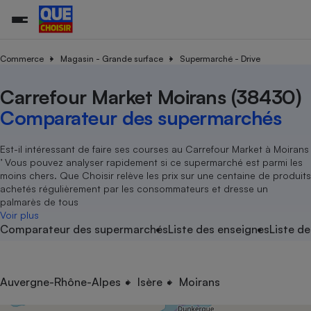
Commerce
Magasin - Grande surface
Supermarché - Drive
Carrefour Market Moirans (38430)
Additifs a
Comparate
Comparatif
Comparateu
Comparatif
Comparateu
Comparatif
Comparati
Substances
Toutes les actualités
Tous les services
Tous nos combats
L’association
Organismes de défense 
Train
supermarc
cosmétiqu
Comparateur des supermarchés
Comparateu
Achat - Vente - Travaux
Démarche administrative
Enquêtes
Nos actions
Nos missions
Système judiciaire
Transport aérien
gratuit
Copropriété
Famille
Guides d'achat
Nos grandes victoires
Notre méthodologie
Est-il intéressant de faire ses courses au Carrefour Market à Moirans
Location
Senior
’ Vous pouvez analyser rapidement si ce supermarché est parmi les
Comparateu
Comparate
Comparati
Comparatif
Comparate
Comparatif
Comparatif
Conseils
Les billets de la présidente
Notre financement
moins chers. Que Choisir relève les prix sur une centaine de produits
supermarc
électrique
Service marchand
Magasin - Grande surfac
Sport
Soumettre un litige
achetés régulièrement par les consommateurs et dresse un
Brèves
Nos associations locales
Nos partenaires
Air
palmarès de tous
Marketing - Fidélisation
Vacances - Tourisme
Lettres types
Voir plus
Nous rejoindre
Nous rejoindre
Déchet
Comparateur des supermarchés
Liste des enseignes
Liste de
Méthode de vente - Abu
Rencontrer une association locale
Comparate
Comparatif
Comparatif
Comparatif
Comparatif
En savoir plus sur Que Choisir Ensemble
Eau
s
Agriculture
Achat - Vente - Location
Energie
Nutrition
Assurance auto
Auvergne-Rhône-Alpes
Isère
Moirans
-nous ?
Produit alimentaire
Carburant
Comparati
Comparati
Comparati
Comparate