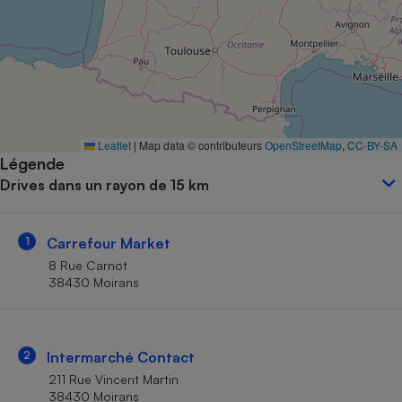
Petit électroménager - U
Complément
alimentaire
Mutuelle
Assurance emprunteur
Leaflet
|
Map data © contributeurs
OpenStreetMap
,
CC-BY-SA
Légende
Matelas
Champagne
Drives dans un rayon de 15 km
bouteille
Banque en 
Téléviseur
1
Carrefour Market
Antimoustique
Lave-linge
8 Rue Carnot
38430 Moirans
Radiateur électrique
2
Intermarché Contact
211 Rue Vincent Martin
38430 Moirans