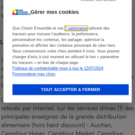
niveau de prix des supermarchés, géolocalisés
Gérer mes cookies
sur le territoire français.
Que Choisir Ensemble et ses
7 partenaires
utilisent des
traceurs pour mesurer l’audience, la performance,
personnaliser les contenus, les partager, optimiser la
Les comparaisons de prix
promotion et afficher des contenus provenant de sites tiers.
Nous conserverons votre choix pendant 6 mois. Vous pourrez
changer d’avis à tout moment en utilisant le lien « paramétrer
Les comparaisons sont réalisées sur l’ensemble
les traceurs » en bas de chaque page.
des produits des magasins. Les produits de
Politique de confidentialité mise à jour le 12/07/2024
Personnaliser mes choix
marques de distributeurs (MDD) sont comparés à
leurs équivalents chez leurs concurrents.
TOUT ACCEPTER & FERMER
Chaque jour, les prix de tous les produits sont
relevés par Internet, sur les services drives (1) des
principales enseignes de la grande distribution
alimentaire (hors hard discount) : Auchan,
Carrefour Hyper, Carrefour Market, Carrefour