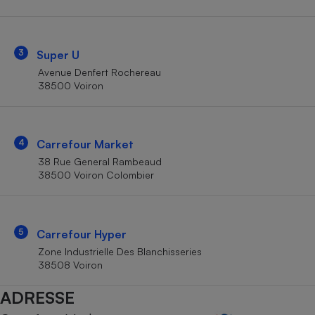
Téléphone mobile -
Smartphone
Plaque de cuisson à
induction
3
Super U
Avenue Denfert Rochereau
38500 Voiron
Climatiseur -
Ventilateur
4
Carrefour Market
Antivirus
38 Rue General Rambeaud
38500 Voiron Colombier
Climatiseur -
Ventilateur
5
Carrefour Hyper
Zone Industrielle Des Blanchisseries
38508 Voiron
ADRESSE