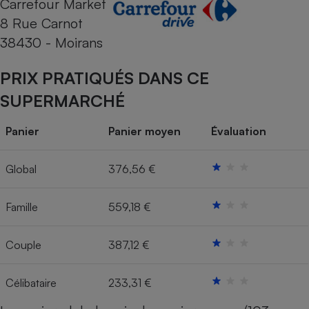
Carrefour Market
8 Rue Carnot
Cafetière à expressos
38430 - Moirans
PRIX PRATIQUÉS DANS CE
SUPERMARCHÉ
Panier
Panier moyen
Évaluation
Robot ménager
Global
376,56 €
Famille
559,18 €
Couple
387,12 €
Célibataire
233,31 €