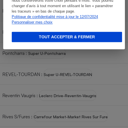
Nous conserverons votre choix pendant 6 mois. Vous pourrez
changer d’avis à tout moment en utilisant le lien « paramétrer
Pont Eveque
:
Carrefour Market-Pont Eveque
les traceurs » en bas de chaque page.
Politique de confidentialité mise à jour le 12/07/2024
Personnaliser mes choix
Pont-De-Beauvoisin
:
Leclerc Drive-Pont-De-Beauvoisin
TOUT ACCEPTER & FERMER
Pontcharra
:
Super U-Pontcharra
REVEL-TOURDAN
:
Super U-REVEL-TOURDAN
Reventin Vaugris
:
Leclerc Drive-Reventin-Vaugris
Rives S/Fures
:
Carrefour Market-Market Rives Sur Fure