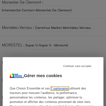
Monestier De Clermont
:
Intermarché Contact-Monestier De Clermont
Montalieu Vercieu
:
Carrefour Market-Montalieu Vercieu
MORESTEL
:
Super U-Super U - Morestel
Passins
:
Intermarché Super-Arandon-Passins
Continuer sans accepter
Gérer mes cookies
Poisat
:
Carrefour City-City Poisat
Que Choisir Ensemble et ses
7 partenaires
utilisent des
traceurs pour mesurer l’audience, la performance,
Pont De Cheruy
:
Carrefour Market-Pont De Cheruy
personnaliser les contenus, les partager, optimiser la
promotion et afficher des contenus provenant de sites tiers.