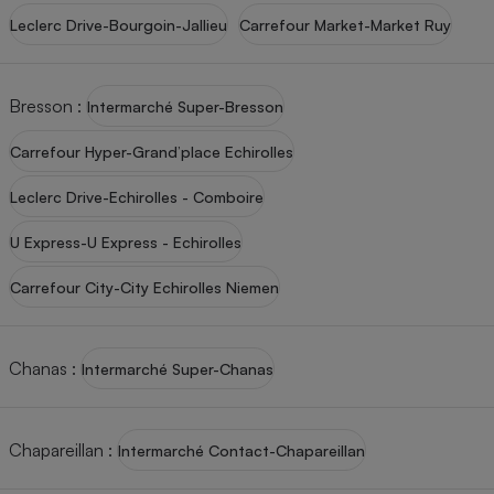
Leclerc Drive-Bourgoin-Jallieu
Carrefour Market-Market Ruy
Petit électroménager - U
Complément
alimentaire
Mutuelle
Assurance emprunteur
Bresson
:
Intermarché Super-Bresson
Carrefour Hyper-Grand’place Echirolles
Leclerc Drive-Echirolles - Comboire
Matelas
Champagne
bouteille
U Express-U Express - Echirolles
Banque en 
Téléviseur
Carrefour City-City Echirolles Niemen
Antimoustique
Lave-linge
Chanas
:
Intermarché Super-Chanas
Radiateur électrique
Chapareillan
:
Intermarché Contact-Chapareillan