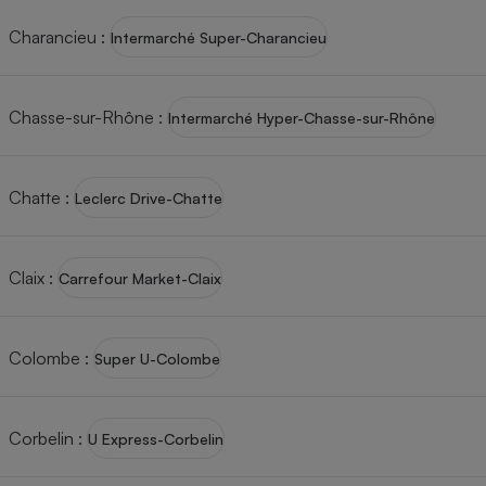
Téléphone mobile -
Smartphone
Charancieu
:
Intermarché Super-Charancieu
Plaque de cuisson à
induction
Chasse-sur-Rhône
:
Intermarché Hyper-Chasse-sur-Rhône
Climatiseur -
Ventilateur
Chatte
:
Leclerc Drive-Chatte
Antivirus
Claix
:
Carrefour Market-Claix
Climatiseur -
Ventilateur
Colombe
:
Super U-Colombe
Corbelin
:
U Express-Corbelin