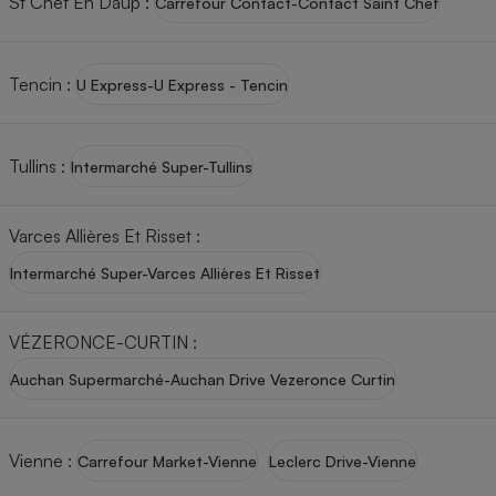
St Chef En Daup
:
Carrefour Contact-Contact Saint Chef
Tencin
:
U Express-U Express - Tencin
Tullins
:
Intermarché Super-Tullins
Varces Allières Et Risset
:
Intermarché Super-Varces Allières Et Risset
VÉZERONCE-CURTIN
:
Auchan Supermarché-Auchan Drive Vezeronce Curtin
Vienne
:
Carrefour Market-Vienne
Leclerc Drive-Vienne