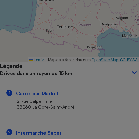
Petit électroménager - U
Complément
alimentaire
Mutuelle
Assurance emprunteur
Matelas
Leaflet
|
Map data © contributeurs
OpenStreetMap
,
CC-BY-SA
Champagne
Légende
bouteille
Banque en 
Drives dans un rayon de 15 km
Téléviseur
Antimoustique
Lave-linge
1
Carrefour Market
2 Rue Salpetriere
38260 La Côte-Saint-André
Radiateur électrique
2
Intermarché Super