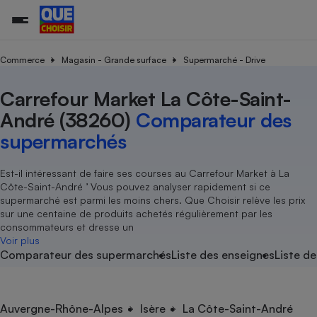
Commerce
Magasin - Grande surface
Supermarché - Drive
Carrefour Market La Côte-Saint-
Additifs a
Comparate
Comparatif
Comparateu
Comparatif
Comparateu
Comparatif
Comparati
Substances
Toutes les actualités
Tous les services
Tous nos combats
L’association
Organismes de défense 
Train
supermarc
cosmétiqu
André (38260)
Comparateur des
Comparateu
Achat - Vente - Travaux
Démarche administrative
Enquêtes
Nos actions
Nos missions
Système judiciaire
Transport aérien
gratuit
supermarchés
Copropriété
Famille
Guides d'achat
Nos grandes victoires
Notre méthodologie
Location
Senior
Comparateu
Comparate
Comparati
Comparatif
Comparate
Comparatif
Comparatif
Est-il intéressant de faire ses courses au Carrefour Market à La
Conseils
Les billets de la présidente
Notre financement
supermarc
électrique
Côte-Saint-André ’ Vous pouvez analyser rapidement si ce
Service marchand
Magasin - Grande surfac
Sport
Soumettre un litige
Brèves
Nos associations locales
Nos partenaires
supermarché est parmi les moins chers. Que Choisir relève les prix
Air
Marketing - Fidélisation
Vacances - Tourisme
Lettres types
sur une centaine de produits achetés régulièrement par les
Nous rejoindre
Nous rejoindre
Déchet
consommateurs et dresse un
Méthode de vente - Abu
Rencontrer une association locale
Comparate
Comparatif
Comparatif
Comparatif
Comparatif
Voir plus
En savoir plus sur Que Choisir Ensemble
Eau
Comparateur des supermarchés
Liste des enseignes
Liste de
s
Agriculture
Achat - Vente - Location
Energie
Nutrition
Assurance auto
-nous ?
Produit alimentaire
Carburant
Comparati
Comparati
Comparati
Comparate
Auvergne-Rhône-Alpes
Isère
La Côte-Saint-André