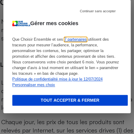
COMPARATEUR SUPERMARCHÉS
Continuer sans accepter
Notre comparateur de supermarchés propose le
Gérer mes cookies
niveau de prix des supermarchés, géolocalisés
sur le territoire français.
Que Choisir Ensemble et ses
7 partenaires
utilisent des
traceurs pour mesurer l’audience, la performance,
personnaliser les contenus, les partager, optimiser la
promotion et afficher des contenus provenant de sites tiers.
Nous conserverons votre choix pendant 6 mois. Vous pourrez
Les comparaisons de prix
changer d’avis à tout moment en utilisant le lien « paramétrer
les traceurs » en bas de chaque page.
Politique de confidentialité mise à jour le 12/07/2024
Les comparaisons sont réalisées sur l’ensemble
Personnaliser mes choix
des produits des magasins. Les produits de
marques de distributeurs (MDD) sont comparés à
TOUT ACCEPTER & FERMER
leurs équivalents chez leurs concurrents.
Chaque jour, les prix de tous les produits sont
relevés par Internet, sur les services drives (1) des