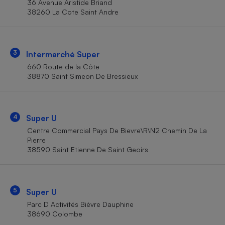
36 Avenue Aristide Briand
Téléphone mobile -
38260 La Cote Saint Andre
Smartphone
Plaque de cuisson à
induction
3
Intermarché Super
660 Route de la Côte
Climatiseur -
38870 Saint Simeon De Bressieux
Ventilateur
Antivirus
4
Super U
Centre Commercial Pays De Bievre\R\N2 Chemin De La
Climatiseur -
Ventilateur
Pierre
38590 Saint Etienne De Saint Geoirs
5
Super U
Parc D Activités Bièvre Dauphine
38690 Colombe